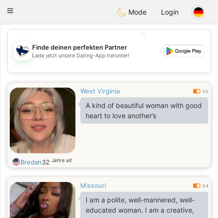
SuomenTreffit
Toggle
Mode
Login
navigation
💖
Finde deinen perfekten Partner
Lade jetzt unsere Dating-App herunter!
💖
💕
💕
West Virginia
0.5
A kind of beautiful woman with good
heart to love another’s
Jahre alt
Bredan
32
Missouri
0.4
I am a polite, well-mannered, well-
educated woman. I am a creative,