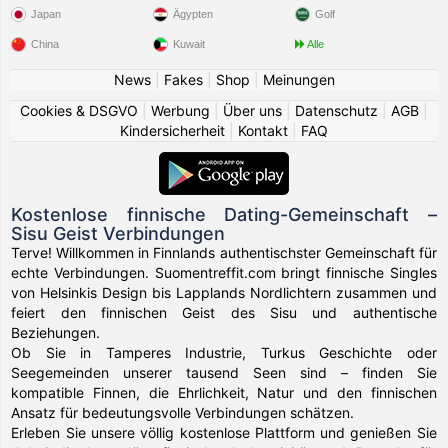
Japan
Ägypten
Golf
China
Kuwait
Alle
News
|
Fakes
|
Shop
|
Meinungen
Cookies & DSGVO
|
Werbung
|
Über uns
|
Datenschutz
|
AGB
|
Kindersicherheit
|
Kontakt
|
FAQ
Kostenlose finnische Dating-Gemeinschaft –
Sisu Geist Verbindungen
Terve! Willkommen in Finnlands authentischster Gemeinschaft für
echte Verbindungen. Suomentreffit.com bringt finnische Singles
von Helsinkis Design bis Lapplands Nordlichtern zusammen und
feiert den finnischen Geist des Sisu und authentische
Beziehungen.
Ob Sie in Tamperes Industrie, Turkus Geschichte oder
Seegemeinden unserer tausend Seen sind – finden Sie
kompatible Finnen, die Ehrlichkeit, Natur und den finnischen
Ansatz für bedeutungsvolle Verbindungen schätzen.
Erleben Sie unsere völlig kostenlose Plattform und genießen Sie