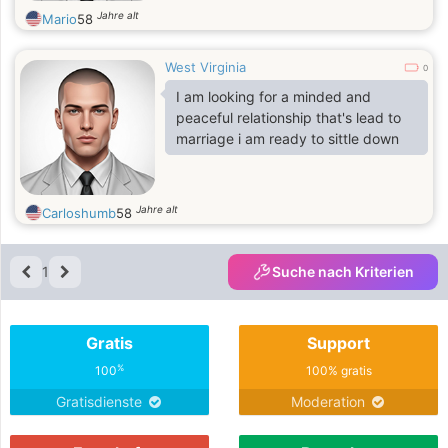
time. While I carry the
Jahre alt
Mario
58
West Virginia
0
I am looking for a minded and
peaceful relationship that's lead to
marriage i am ready to sittle down
Jahre alt
Carloshumb
58
1
Suche nach Kriterien
Gratis
Support
%
100
100% gratis
Gratisdienste
Moderation