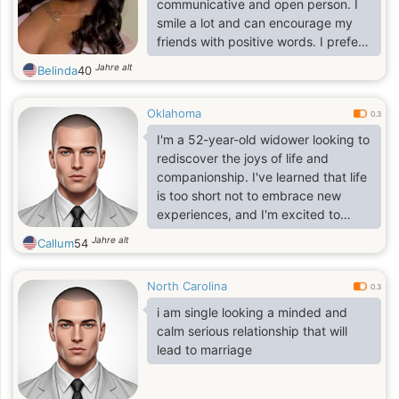
communicative and open person. I
smile a lot and can encourage my
friends with positive words. I prefer
to resolve conflicts calmly. I believe
Jahre alt
Belinda
40
that all disagreements can be
resolved through dialogue. I am the
Oklahoma
perfect Russian bride. I would like to
0.3
meet a man who needs a serious
I'm a 52-year-old widower looking to
relationship.
rediscover the joys of life and
companionship. I've learned that life
is too short not to embrace new
experiences, and I'm excited to
meet someone who shares a similar
Jahre alt
Callum
54
outlook. I enjoy the simple pleasures
—whether it’s a walk in the park,
North Carolina
cooking a delicious meal, or a great
0.3
conversation over coffee. I value
i am single looking a minded and
honesty, kindness, and a good
calm serious relationship that will
sense of humor. I’m someone who
lead to marriage
believes in deep connections and
building something meaningful over