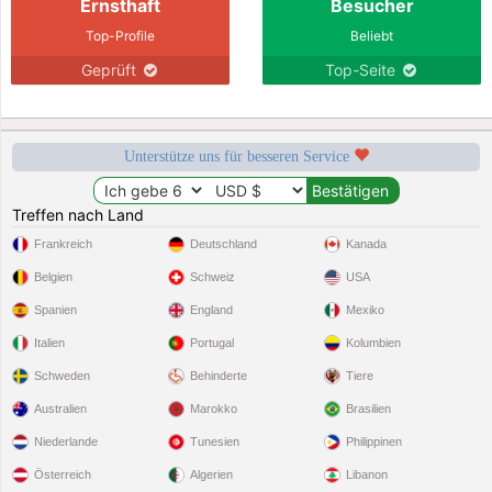
Ernsthaft
Besucher
Top-Profile
Beliebt
Geprüft
Top-Seite
Unterstütze uns für besseren Service
Treffen nach Land
Frankreich
Deutschland
Kanada
Belgien
Schweiz
USA
Spanien
England
Mexiko
Italien
Portugal
Kolumbien
Schweden
Behinderte
Tiere
Australien
Marokko
Brasilien
Niederlande
Tunesien
Philippinen
Österreich
Algerien
Libanon