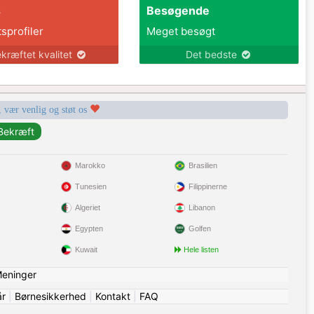
s
Besøgende
tsprofiler
Meget besøgt
kræftet kvalitet
Det bedste
, vær venlig og støt os
Marokko
Brasilien
Tunesien
Filippinerne
Algeriet
Libanon
Egypten
Golfen
Kuwait
Hele listen
eninger
år
|
Børnesikkerhed
|
Kontakt
|
FAQ