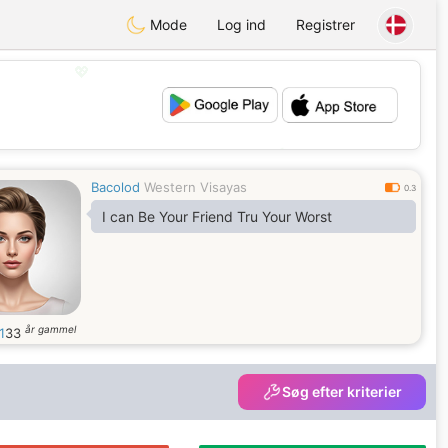
Mode
Log ind
Registrer
💖
💕
Bacolod
Western Visayas
0.3
I can Be Your Friend Tru Your Worst
år gammel
1
33
Søg efter kriterier