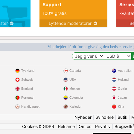
Support
Seriø
100% gratis
kvalite
ester
Lyttende moderatorer
Be
Vi arbejder hårdt for at give dig den bedste service
Tyskland
Canada
Australien
Schweiz
USA
Holland
England
Mexico
Østrig
Portugal
Colombia
Japan
Handicappet
Kæledyr
Kina
Nyheder
|
Svindlere
|
Butik
|
M
Cookies & GDPR
|
Reklame
|
Om os
|
Privatliv
|
Brugsvilk