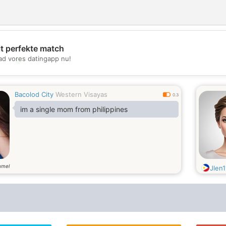
it perfekte match
d vores datingapp nu!
💖
💕
Bacolod City
Western Visayas
0.3
im a single mom from philippines
mmel
Jlen1