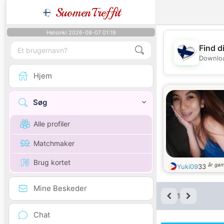
SuomenTreffit
Helsinki 2026-08-07 01:19
Find d
Downloa
Hjem
Søg
Alle profiler
Matchmaker
Brug kortet
år ga
Yuki09
33
Mine Beskeder
1
Chat