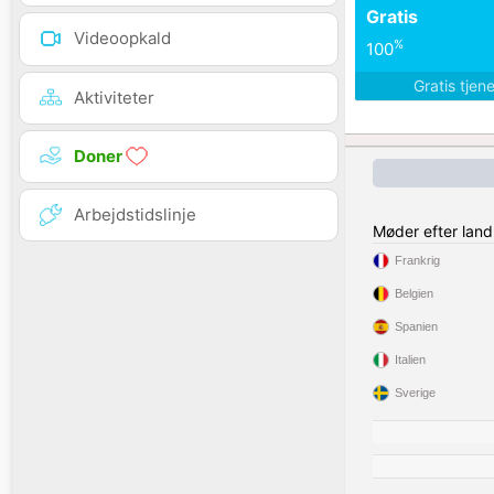
Gratis
Videoopkald
%
100
Gratis tjen
Aktiviteter
Doner
Arbejdstidslinje
Møder efter land
Frankrig
Belgien
Spanien
Italien
Sverige