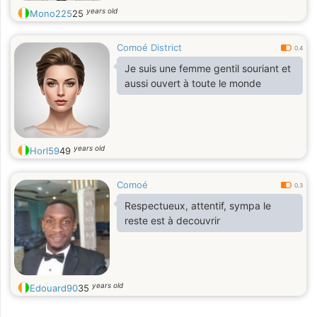
years old
Mono225
25
Comoé District
0.4
Je suis une femme gentil souriant et
aussi ouvert à toute le monde
years old
Horl59
49
Comoé
0.3
Respectueux, attentif, sympa le
reste est à decouvrir
years old
Edouard90
35