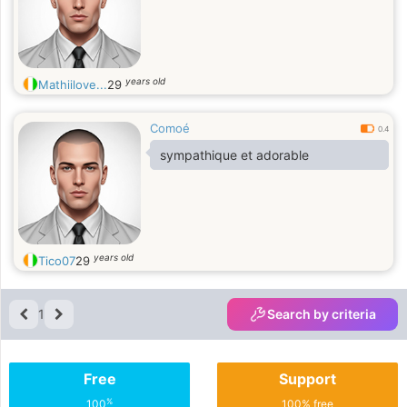
years old
Mathiilove...
29
Comoé
0.4
sympathique et adorable
years old
Tico07
29
1
Search by criteria
Free
Support
%
100
100% free