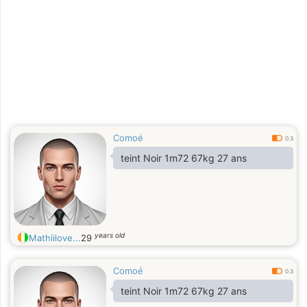
Comoé
0.3
teint Noir 1m72 67kg 27 ans
years old
Mathiilove...
29
Comoé
0.3
teint Noir 1m72 67kg 27 ans