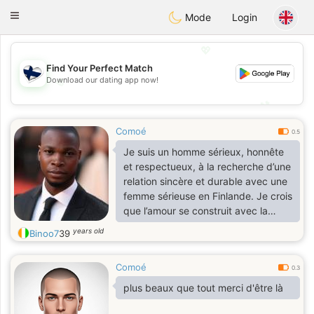
SuomenTreffit
Toggle
Mode
Login
navigation
💖
Find Your Perfect Match
💖
Download our dating app now!
💕
💕
Comoé
0.5
Je suis un homme sérieux, honnête
et respectueux, à la recherche d’une
relation sincère et durable avec une
femme sérieuse en Finlande. Je crois
que l’amour se construit avec la
confiance, la fidélité, la
years old
Binoo7
39
communication et le respect
mutuel.Je suis une personne calme,
Comoé
attentionnée et travailleuse. J’aime
0.3
découvrir de nouvelles cultures,
plus beaux que tout merci d'être là
discuter, rire et partager de beaux
moments simples de la vie. Pour moi,