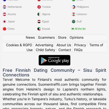
Netherlands
Tunisia
Philippines
Austria
Algeria
Lebanon
Japan
Egypt
Gulf
China
Kuwait
All the list
News
|
Scammers
|
Store
|
Opinions
Cookies & RGPD
|
Advertising
|
About Us
|
Privacy
|
Terms of
Use
|
Child Safety
|
Contact
|
FAQs
Free Finnish Dating Community – Sisu Spirit
Connections
Terve! Welcome to Finland's most authentic community for
genuine connections. Suomentreffit.com brings together Finnish
singles from Helsinki's design to Lapland's northern lights,
celebrating the Finnish spirit of sisu and authentic relationships.
Whether you're in Tampere's industry, Turku's history, or lakeside
communities across our thousand lakes, find compatible Finns
who appreciate honesty, nature, and the Finnish approach to