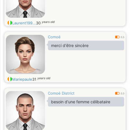
une vraie relation doit être basée sur
la compréhension et le soutien
mutuel
years old
Laurent199...
30
Comoé
0.3
merci d'être sincère
years old
Mariepaule
31
Comoé District
0.3
besoin d'une femme célibataire