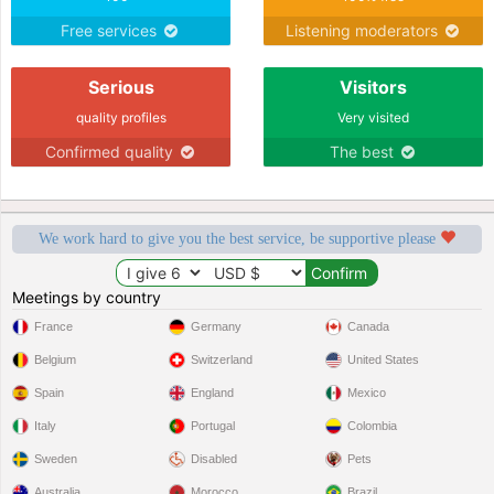
Free services
Listening moderators
Serious
Visitors
quality profiles
Very visited
Confirmed quality
The best
We work hard to give you the best service, be supportive please
Meetings by country
France
Germany
Canada
Belgium
Switzerland
United States
Spain
England
Mexico
Italy
Portugal
Colombia
Sweden
Disabled
Pets
Australia
Morocco
Brazil