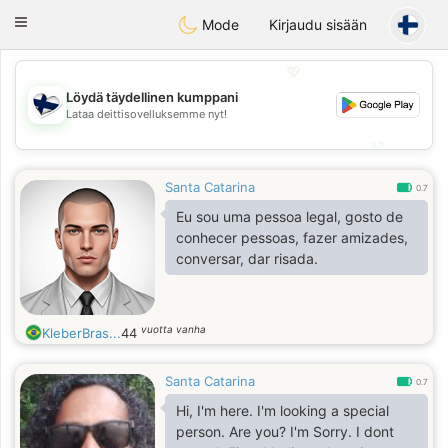
SuomenTreffit
Toggle
Mode
Kirjaudu sisään
navigation
💖
Löydä täydellinen kumppani
💖
Lataa deittisovelluksemme nyt!
💕
💕
Santa Catarina
0.7
Eu sou uma pessoa legal, gosto de
conhecer pessoas, fazer amizades,
conversar, dar risada.
vuotta vanha
KleberBras...
44
Santa Catarina
0.7
Hi, I'm here. I'm looking a special
person. Are you? I'm Sorry. I dont