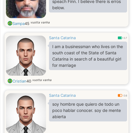
speach Finn. I believe there is erros
below.
vuotta vanha
Sampa
45
Santa Catarina
0.7
I am a businessman who lives on the
south coast of the State of Santa
Catarina in search of a beautiful girl
for marriage
vuotta vanha
Cristian
40
Santa Catarina
0.6
soy hombre que quiero de todo un
poco hablar conocer. soy de mente
abierta