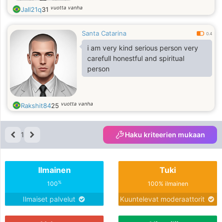
vuotta vanha
Jall21q
31
Santa Catarina
0.4
i am very kind serious person very
carefull honestful and spiritual
person
vuotta vanha
Rakshit84
25
1
Haku kriteerien mukaan
Ilmainen
Tuki
%
100
100% ilmainen
Ilmaiset palvelut
Kuuntelevat moderaattorit