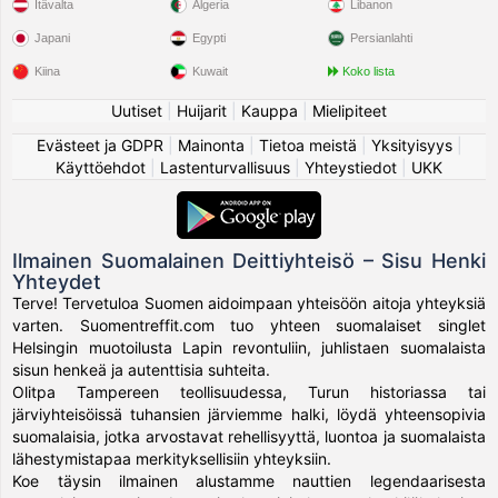
Itävalta
Algeria
Libanon
Japani
Egypti
Persianlahti
Kiina
Kuwait
Koko lista
Uutiset
|
Huijarit
|
Kauppa
|
Mielipiteet
Evästeet ja GDPR
|
Mainonta
|
Tietoa meistä
|
Yksityisyys
|
Käyttöehdot
|
Lastenturvallisuus
|
Yhteystiedot
|
UKK
Ilmainen Suomalainen Deittiyhteisö – Sisu Henki
Yhteydet
Terve! Tervetuloa Suomen aidoimpaan yhteisöön aitoja yhteyksiä
varten. Suomentreffit.com tuo yhteen suomalaiset singlet
Helsingin muotoilusta Lapin revontuliin, juhlistaen suomalaista
sisun henkeä ja autenttisia suhteita.
Olitpa Tampereen teollisuudessa, Turun historiassa tai
järviyhteisöissä tuhansien järviemme halki, löydä yhteensopivia
suomalaisia, jotka arvostavat rehellisyyttä, luontoa ja suomalaista
lähestymistapaa merkityksellisiin yhteyksiin.
Koe täysin ilmainen alustamme nauttien legendaarisesta