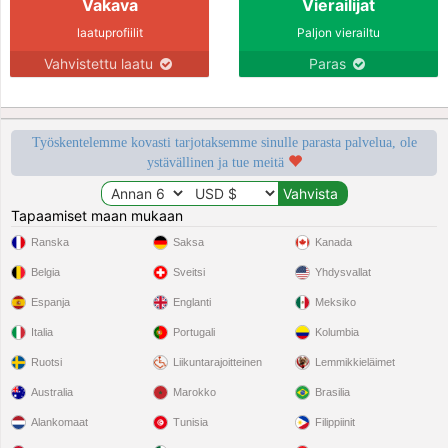
Vakava
Vierailijat
laatuprofiilit
Paljon vierailtu
Vahvistettu laatu
Paras
Työskentelemme kovasti tarjotaksemme sinulle parasta palvelua, ole
ystävällinen ja tue meitä
Tapaamiset maan mukaan
Ranska
Saksa
Kanada
Belgia
Sveitsi
Yhdysvallat
Espanja
Englanti
Meksiko
Italia
Portugali
Kolumbia
Ruotsi
Liikuntarajoitteinen
Lemmikkieläimet
Australia
Marokko
Brasilia
Alankomaat
Tunisia
Filippiinit