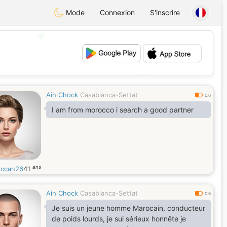
Mode
Connexion
S'inscrire
💖
💕
Ain Chock
Casablanca-Settat
0.6
I am from morocco i search a good partner
ans
ccan26
41
Ain Chock
Casablanca-Settat
0.6
Je suis un jeune homme Marocain, conducteur
de poids lourds, je sui sérieux honnête je