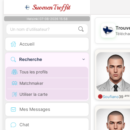
SuomenTreffit
Helsinki 07-08-2026 15:58
Trouve
Télécha
Accueil
Recherche
Tous les profils
Matchmaker
Utiliser la carte
ans
Soufiano
39
Mes Messages
Chat