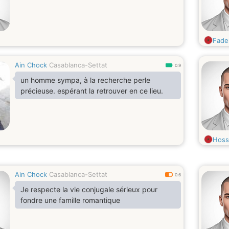
Fade
Ain Chock
Casablanca-Settat
0.9
un homme sympa, à la recherche perle
précieuse. espérant la retrouver en ce lieu.
Hoss
Ain Chock
Casablanca-Settat
0.6
Je respecte la vie conjugale sérieux pour
fondre une famille romantique