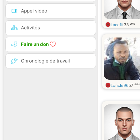
Appel vidéo
ans
Lacefit
33
Activités
Faire un don
Chronologie de travail
ans
Loncle96
57