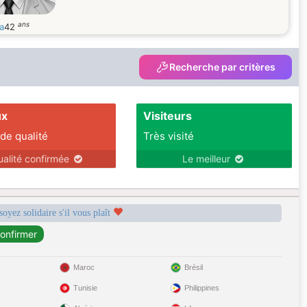
ans
a
42
Recherche par critères
ux
Visiteurs
 de qualité
Très visité
ualité confirmée
Le meilleur
soyez solidaire s'il vous plaît
Maroc
Brésil
Tunisie
Philippines