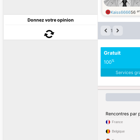
a
Kaiss6666
56
Donnez votre opinion
1
Gratuit
%
100
Services gr
Rencontres par 
France
Belgique