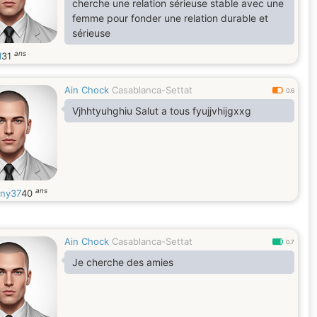
cherche une relation sérieuse stable avec une
femme pour fonder une relation durable et
sérieuse
ans
l
31
Ain Chock
Casablanca-Settat
0.6
Vjhhtyuhghiu Salut a tous fyujjvhijgxxg
ans
ny37
40
Ain Chock
Casablanca-Settat
0.7
Je cherche des amies