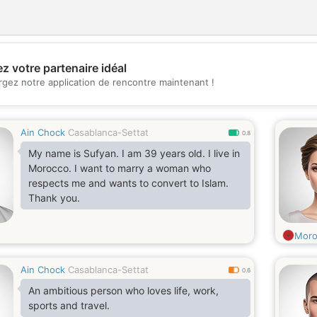
z votre partenaire idéal
💖
rgez notre application de rencontre maintenant !
💕
Ain Chock
Casablanca-Settat
0.8
My name is Sufyan. I am 39 years old. I live in
Morocco. I want to marry a woman who
respects me and wants to convert to Islam.
Thank you.
Moro
Ain Chock
Casablanca-Settat
0.6
An ambitious person who loves life, work,
sports and travel.