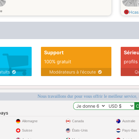
ns
Hcas
Support
Série
100% gratuit
profils
atuits
Modérateurs à l'écoute
Q
Nous travaillons dur pour vous offrir le meilleur service, 
pays
Allemagne
Canada
Australie
Suisse
États-Unis
Pays-Bas