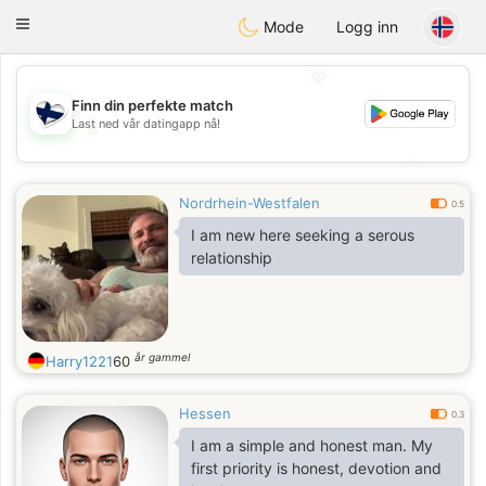
SuomenTreffit
Toggle
Mode
Logg inn
navigation
💖
Finn din perfekte match
Last ned vår datingapp nå!
💖
💕
💕
Nordrhein-Westfalen
0.5
I am new here seeking a serous
relationship
år gammel
Harry1221
60
Hessen
0.3
I am a simple and honest man. My
first priority is honest, devotion and