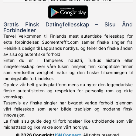
Gratis Finsk Datingfellesskap – Sisu Ånd
Forbindelser
Terve! Velkommen til Finlands mest autentiske fellesskap for
ekte forbindelser. Suomentreffit.com samler finske singler fra
Helsinkis design til Lapplands nordlys, og feirer den finske ånden
av sisu og autentiske forhold.
Enten du er i Tamperes industri, Turkus historie eller
innsjøfellesskap over våre tusen innsjøer, finn kompatible finner
som verdsetter ærlighet, natur og den finske tilnærmingen til
meningsfulle forbindelser.
Opplev vår helt gratis plattform mens du nyter den legendariske
finske autentisiteten og respekten for personlig rom og ekte
vennskap.
Tusenvis av finske singler har bygget varige forhold gjennom
vårt fellesskap som ærer både tradisjon og moderne finsk
innovasjon.
La finsk sisu guide deg til forbindelser like utholdende som vår
midnattssol og like vakre som vårt nordlys.
© 2026 Copyright
ISN Connect
.
All rights reserved.