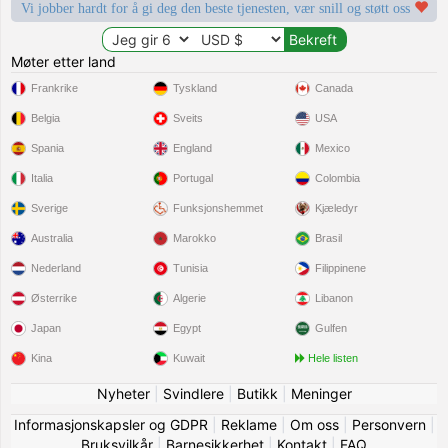
Vi jobber hardt for å gi deg den beste tjenesten, vær snill og støtt oss
Møter etter land
Frankrike
Tyskland
Canada
Belgia
Sveits
USA
Spania
England
Mexico
Italia
Portugal
Colombia
Sverige
Funksjonshemmet
Kjæledyr
Australia
Marokko
Brasil
Nederland
Tunisia
Filippinene
Østerrike
Algerie
Libanon
Japan
Egypt
Gulfen
Kina
Kuwait
Hele listen
Nyheter
|
Svindlere
|
Butikk
|
Meninger
Informasjonskapsler og GDPR
|
Reklame
|
Om oss
|
Personvern
|
Bruksvilkår
|
Barnesikkerhet
|
Kontakt
|
FAQ