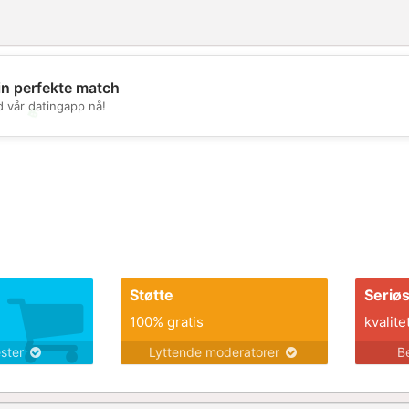
in perfekte match
d vår datingapp nå!
💖
💕
Støtte
Seriø
100% gratis
kvalite
ester
Lyttende moderatorer
B