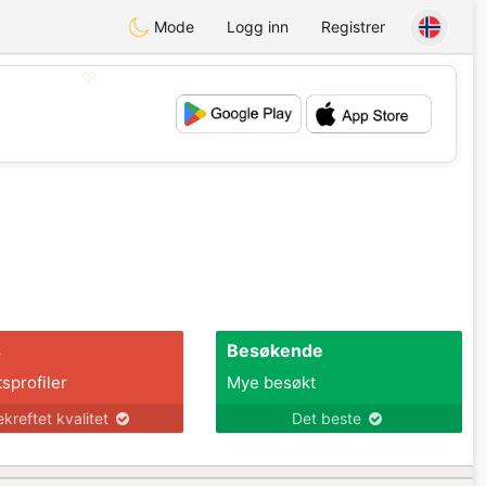
Mode
Logg inn
Registrer
💖
💕
s
Besøkende
tsprofiler
Mye besøkt
ekreftet kvalitet
Det beste