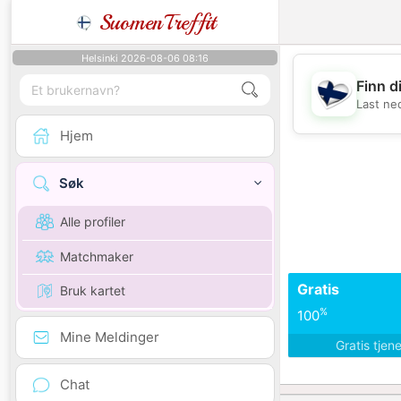
SuomenTreffit
Helsinki 2026-08-06 08:16
Finn d
Last ne
Hjem
Søk
Alle profiler
Matchmaker
Gratis
Bruk kartet
%
100
Mine Meldinger
Gratis tjen
Chat