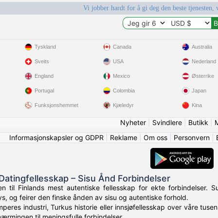
Vi jobber hardt for å gi deg den beste tjenesten, 
Tyskland
Canada
Australia
Sveits
USA
Nederland
England
Mexico
Østerrike
Portugal
Colombia
Japan
Funksjonshemmet
Kjæledyr
Kina
Nyheter
|
Svindlere
|
Butikk
|
Informasjonskapsler og GDPR
|
Reklame
|
Om oss
|
Personvern
|
 Datingfellesskap – Sisu Ånd Forbindelser
 til Finlands mest autentiske fellesskap for ekte forbindelser. Su
s, og feirer den finske ånden av sisu og autentiske forhold.
peres industri, Turkus historie eller innsjøfellesskap over våre tusen
nærmingen til meningsfulle forbindelser.