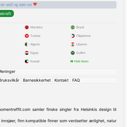
vær snill og støtt oss
Marokko
Brasil
Tunisia
Filippinene
Algerie
Libanon
Egypt
Gulfen
Kuwait
Hele listen
Meninger
Bruksvilkår
|
Barnesikkerhet
|
Kontakt
|
FAQ
omentreffit.com samler finske singler fra Helsinkis design til
 innsjøer, finn kompatible finner som verdsetter ærlighet, natur