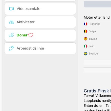
Videosamtale
Møter etter land
Aktiviteter
Frankrike
Belgia
Doner
Spania
Italia
Arbeidstidslinje
Sverige
Gratis Finsk
Terve! Velkommen
Lapplands nordly
Enten du er i Tam
og den finske til