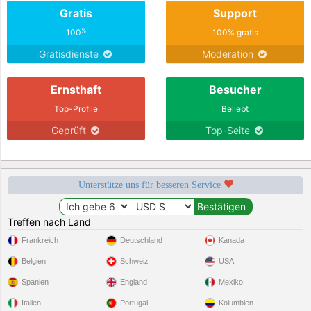
Gratis
Support
%
100
100% gratis
Gratisdienste
Moderation
Ernsthaft
Besucher
Top-Profile
Beliebt
Geprüft
Top-Seite
Unterstütze uns für besseren Service
Treffen nach Land
Frankreich
Deutschland
Kanada
Belgien
Schweiz
USA
Spanien
England
Mexiko
Italien
Portugal
Kolumbien