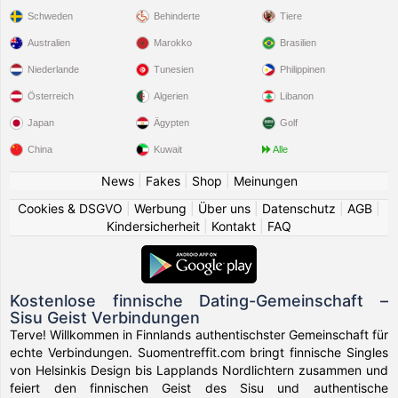
Schweden
Behinderte
Tiere
Australien
Marokko
Brasilien
Niederlande
Tunesien
Philippinen
Österreich
Algerien
Libanon
Japan
Ägypten
Golf
China
Kuwait
Alle
News
|
Fakes
|
Shop
|
Meinungen
Cookies & DSGVO
|
Werbung
|
Über uns
|
Datenschutz
|
AGB
|
Kindersicherheit
|
Kontakt
|
FAQ
Kostenlose finnische Dating-Gemeinschaft –
Sisu Geist Verbindungen
Terve! Willkommen in Finnlands authentischster Gemeinschaft für
echte Verbindungen. Suomentreffit.com bringt finnische Singles
von Helsinkis Design bis Lapplands Nordlichtern zusammen und
feiert den finnischen Geist des Sisu und authentische