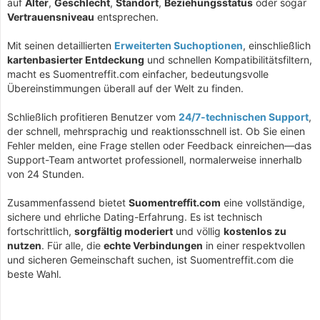
auf
Alter
,
Geschlecht
,
Standort
,
Beziehungsstatus
oder sogar
Vertrauensniveau
entsprechen.
Mit seinen detaillierten
Erweiterten Suchoptionen
, einschließlich
kartenbasierter Entdeckung
und schnellen Kompatibilitätsfiltern,
macht es Suomentreffit.com einfacher, bedeutungsvolle
Übereinstimmungen überall auf der Welt zu finden.
Schließlich profitieren Benutzer vom
24/7-technischen Support
,
der schnell, mehrsprachig und reaktionsschnell ist. Ob Sie einen
Fehler melden, eine Frage stellen oder Feedback einreichen—das
Support-Team antwortet professionell, normalerweise innerhalb
von 24 Stunden.
Zusammenfassend bietet
Suomentreffit.com
eine vollständige,
sichere und ehrliche Dating-Erfahrung. Es ist technisch
fortschrittlich,
sorgfältig moderiert
und völlig
kostenlos zu
nutzen
. Für alle, die
echte Verbindungen
in einer respektvollen
und sicheren Gemeinschaft suchen, ist Suomentreffit.com die
beste Wahl.