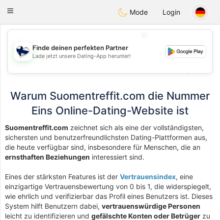
SuomenTreffit
Toggle
Mode
Login
navigation
💖
Finde deinen perfekten Partner
Lade jetzt unsere Dating-App herunter!
💖
💕
💕
Warum Suomentreffit.com die Nummer
Eins Online-Dating-Website ist
Suomentreffit.com
zeichnet sich als eine der vollständigsten,
sichersten und benutzerfreundlichsten Dating-Plattformen aus,
die heute verfügbar sind, insbesondere für Menschen, die an
ernsthaften Beziehungen
interessiert sind.
Eines der stärksten Features ist der
Vertrauensindex
, eine
einzigartige Vertrauensbewertung von 0 bis 1, die widerspiegelt,
wie ehrlich und verifizierbar das Profil eines Benutzers ist. Dieses
System hilft Benutzern dabei,
vertrauenswürdige Personen
leicht zu identifizieren und
gefälschte Konten oder Betrüger
zu