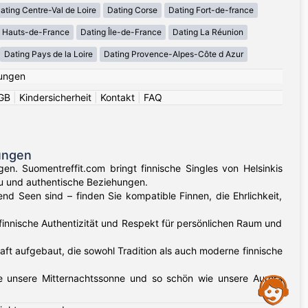
ating Centre-Val de Loire
Dating Corse
Dating Fort-de-france
g Hauts-de-France
Dating Île-de-France
Dating La Réunion
Dating Pays de la Loire
Dating Provence-Alpes-Côte d Azur
ungen
GB
|
Kindersicherheit
|
Kontakt
|
FAQ
ungen
en. Suomentreffit.com bringt finnische Singles von Helsinkis
su und authentische Beziehungen.
d Seen sind – finden Sie kompatible Finnen, die Ehrlichkeit,
 finnische Authentizität und Respekt für persönlichen Raum und
t aufgebaut, die sowohl Tradition als auch moderne finnische
ie unsere Mitternachtssonne und so schön wie unsere Aurora
Assistance