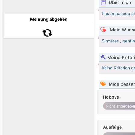
Über mich
Pas beaucoup chos
Meinung abgeben
Mein Wunsc
Sincères , gentil
Meine Kriter
Keine Kriterien g
Mich besser
Hobbys
Nicht angegebe
Ausflüge