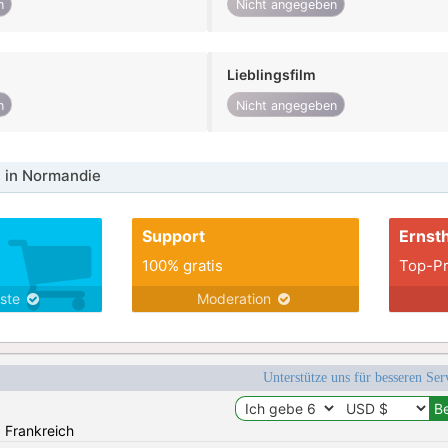
n
Nicht angegeben
Lieblingsfilm
n
Nicht angegeben
 in Normandie
Support
Ernsth
100% gratis
Top-Pr
nste
Moderation
Unterstütze uns für besseren Se
: Frankreich