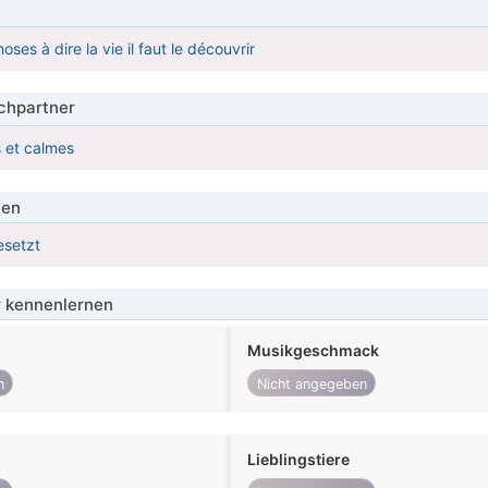
es à dire la vie il faut le découvrir
hpartner
s et calmes
ien
esetzt
 kennenlernen
Musikgeschmack
n
Nicht angegeben
Lieblingstiere