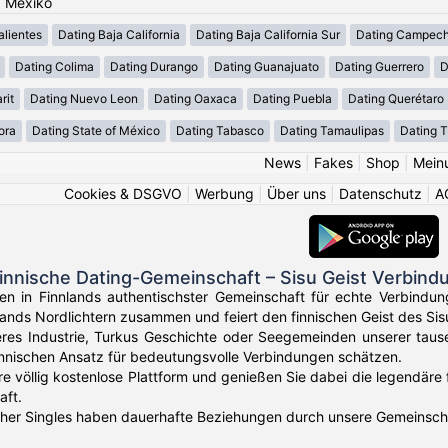
: Mexiko
lientes
Dating Baja California
Dating Baja California Sur
Dating Campec
Dating Colima
Dating Durango
Dating Guanajuato
Dating Guerrero
D
rit
Dating Nuevo Leon
Dating Oaxaca
Dating Puebla
Dating Querétaro
ora
Dating State of México
Dating Tabasco
Dating Tamaulipas
Dating T
News
|
Fakes
|
Shop
|
Mein
Cookies & DSGVO
|
Werbung
|
Über uns
|
Datenschutz
|
A
innische Dating-Gemeinschaft – Sisu Geist Verbind
en in Finnlands authentischster Gemeinschaft für echte Verbindung
ands Nordlichtern zusammen und feiert den finnischen Geist des Si
res Industrie, Turkus Geschichte oder Seegemeinden unserer tausen
innischen Ansatz für bedeutungsvolle Verbindungen schätzen.
re völlig kostenlose Plattform und genießen Sie dabei die legendäre
aft.
her Singles haben dauerhafte Beziehungen durch unsere Gemeinschaf