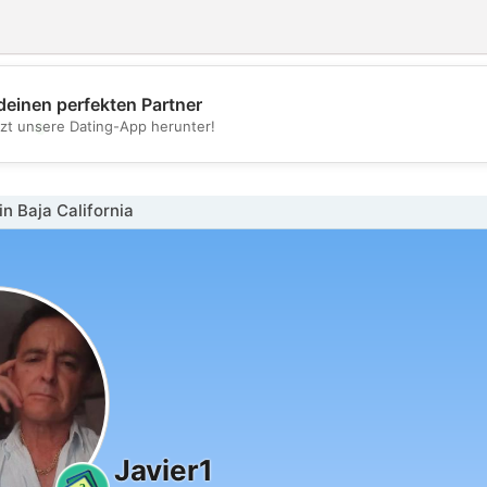
deinen perfekten Partner
💖
tzt unsere Dating-App herunter!
💕
n Baja California
Javier1