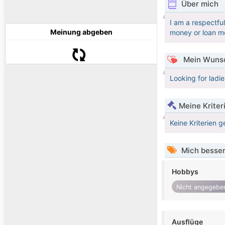
Über mich
I am a respectful
Meinung abgeben
money or loan m
Mein Wunsc
Looking for ladie
Meine Kriter
Keine Kriterien g
Mich besser
Hobbys
Nicht angegebe
Ausflüge