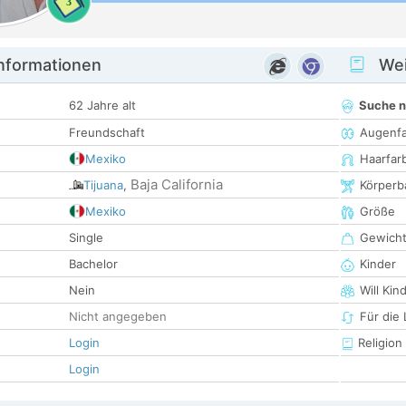
3
informationen
Wei
62 Jahre alt
Suche 
Freundschaft
Augenf
Mexiko
Haarfar
Baja California
Tijuana
,
Körperb
Mexiko
Größe
Single
Gewich
Bachelor
Kinder
Nein
Will Kin
Nicht angegeben
Für die
Login
Religion
Login