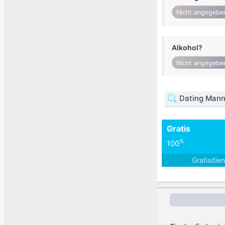
Nicht angegebe
Alkohol?
Nicht angegebe
Dating Mann 
Gratis
%
100
Gratisdie