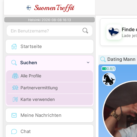
SuomenTreffit
Helsinki 2026-08-08 16:13
Finde 
Lade je
Startseite
Dating Mann i
Suchen
0.8/1
Alle Profile
Partnervermittlung
Karte verwenden
Meine Nachrichten
Chat