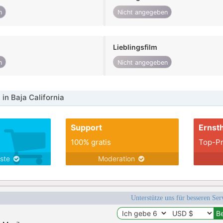
n
Nicht angegeben
Lieblingsfilm
n
Nicht angegeben
in Baja California
Support
Ernsth
100% gratis
Top-Pr
nste
Moderation
Unterstütze uns für besseren Se