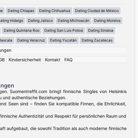
he
Dating Chiapas
Dating Chihuahua
Dating Ciudad de México
ating Hidalgo
Dating Jalisco
Dating Michoacán
Dating Morelos
Dating Quintana Roo
Dating San Luis Potosi
Dating Sinaloa
laxcala
Dating Veracruz
Dating Yucatán
Dating Zacatecas
ungen
GB
|
Kindersicherheit
|
Kontakt
|
FAQ
ungen
en. Suomentreffit.com bringt finnische Singles von Helsinkis
su und authentische Beziehungen.
d Seen sind – finden Sie kompatible Finnen, die Ehrlichkeit,
 finnische Authentizität und Respekt für persönlichen Raum und
t aufgebaut, die sowohl Tradition als auch moderne finnische