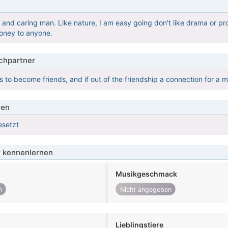
 and caring man. Like nature, I am easy going don't like drama or probl
oney to anyone.
hpartner
s to become friends, and if out of the friendship a connection for a m
ien
esetzt
 kennenlernen
Musikgeschmack
n
Nicht angegeben
Lieblingstiere