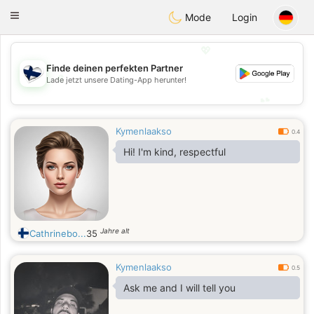
SuomenTreffit
Toggle
Mode
Login
navigation
💖
Finde deinen perfekten Partner
💖
Lade jetzt unsere Dating-App herunter!
💕
💕
Kymenlaakso
0.4
Hi! I'm kind, respectful
Jahre alt
Cathrinebo...
35
Kymenlaakso
0.5
Ask me and I will tell you