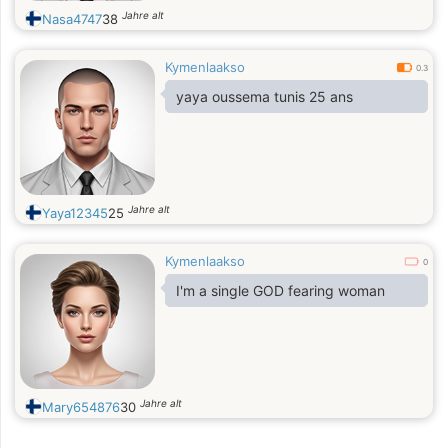
Jahre alt
Nasa4747
38
Kymenlaakso
0.3
yaya oussema tunis 25 ans
Jahre alt
Yaya12345
25
Kymenlaakso
0
I'm a single GOD fearing woman
Jahre alt
Mary654876
30