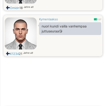
Jahre alt
Omidn
18
Kymenlaakso
0.7
nuori kundi vailla vanhempaa
juttuseuraa😘
Jahre alt
K1234
21