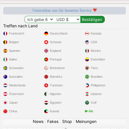
Unterstütze uns für besseren Service
Treffen nach Land
Frankreich
Deutschland
Kanada
Belgien
Schweiz
USA
Spanien
England
Mexiko
Italien
Portugal
Kolumbien
Schweden
Behinderte
Tiere
Australien
Marokko
Brasilien
Niederlande
Tunesien
Philippinen
Österreich
Algerien
Libanon
Japan
Ägypten
Golf
China
Kuwait
Alle
News
|
Fakes
|
Shop
|
Meinungen