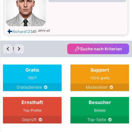
Jahre alt
Richard123
41
1
Suche nach Kriterien
Gratis
Support
%
100
100% gratis
Gratisdienste
Moderation
Ernsthaft
Besucher
Top-Profile
Beliebt
Geprüft
Top-Seite