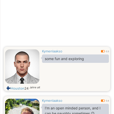
Kymenlaakso
0.3
some fun and exploring
Jahre alt
Houston
24
Kymenlaakso
0.4
I'm an open minded person, and I
can be naughty sometimes 😉