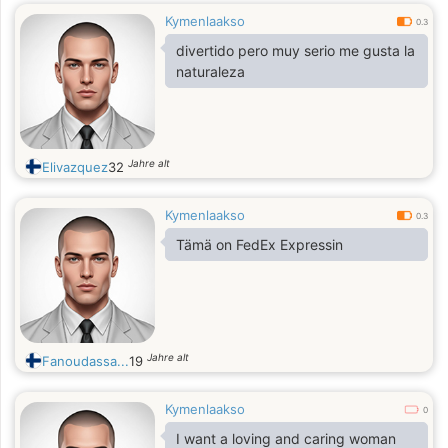
Kymenlaakso
0.3
divertido pero muy serio me gusta la
naturaleza
Jahre alt
Elivazquez
32
Kymenlaakso
0.3
Tämä on FedEx Expressin
Jahre alt
Fanoudassa...
19
Kymenlaakso
0
I want a loving and caring woman