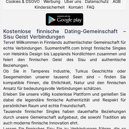
Cookies & DSGVO
|
Werbung
|
Über uns
|
Datenschutz
|
AGB
|
Kindersicherheit
|
Kontakt
|
FAQ
Kostenlose finnische Dating-Gemeinschaft –
Sisu Geist Verbindungen
Terve! Willkommen in Finnlands authentischster Gemeinschaft für
echte Verbindungen. Suomentreffit.com bringt finnische Singles
von Helsinkis Design bis Lapplands Nordlichtern zusammen und
feiert den finnischen Geist des Sisu und authentische
Beziehungen.
Ob Sie in Tamperes Industrie, Turkus Geschichte oder
Seegemeinden unserer tausend Seen sind – finden Sie
kompatible Finnen, die Ehrlichkeit, Natur und den finnischen
Ansatz für bedeutungsvolle Verbindungen schätzen.
Erleben Sie unsere völlig kostenlose Plattform und genießen Sie
dabei die legendäre finnische Authentizität und Respekt für
persönlichen Raum und echte Freundschaft.
Tausende finnischer Singles haben dauerhafte Beziehungen
durch unsere Gemeinschaft aufgebaut, die sowohl Tradition als
auch moderne finnische Innovation ehrt.
Lassen Sie finnisches Sisu Sie zu Verbindungen führen, die so