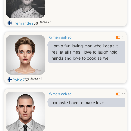
Jahre alt
Ffernandes
36
Kymenlaakso
0.4
I am a fun loving man who keeps it
real at all times I love to laugh hold
hands and love to cook as well
Jahre alt
Robio7
57
Kymenlaakso
0.3
namaste Love to make love