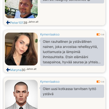
Jahre alt
Peter101
39
Kymenlaakso
0.6
Olen rauhallinen ja ystävällinen
nainen, joka arvostaa rehellisyyttä,
luottamusta ja lämpimiä
ihmissuhteita. Etsin elämääni
tasapainoa, hyvää seuraa ja yhteistä
tulevaisuutta.
Jahre alt
Maryna
30
Kymenlaakso
0.6
Olen uusi kotkassa tarvitsen tyttö
ystävä