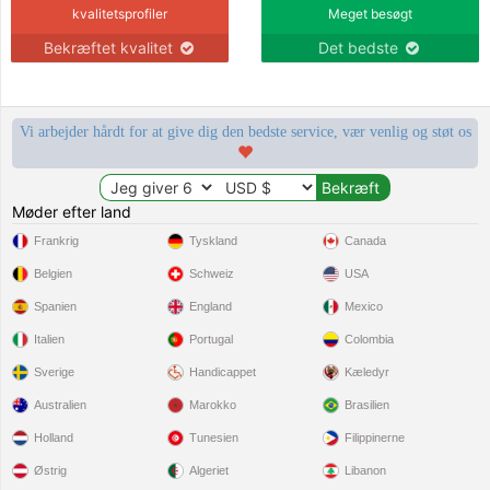
kvalitetsprofiler
Meget besøgt
Bekræftet kvalitet
Det bedste
Vi arbejder hårdt for at give dig den bedste service, vær venlig og støt os
Møder efter land
Frankrig
Tyskland
Canada
Belgien
Schweiz
USA
Spanien
England
Mexico
Italien
Portugal
Colombia
Sverige
Handicappet
Kæledyr
Australien
Marokko
Brasilien
Holland
Tunesien
Filippinerne
Østrig
Algeriet
Libanon