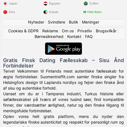
Japan
Egypten
Golfen
Kina
Kuwait
Hele listen
Nyheder
|
Svindlere
|
Butik
|
Meninger
Cookies & GDPR
|
Reklame
|
Om os
|
Privatliv
|
Brugsvilkår
|
Børnesikkerhed
|
Kontakt
|
FAQ
Gratis Finsk Dating Fællesskab – Sisu Ånd
Forbindelser
Terve! Velkommen til Finlands mest autentiske fællesskab for
ægte forbindelser. Suomentreffit.com samler finske singler fra
Helsingfors design til Laplands nordlys og fejrer den finske ånd
af sisu og autentiske forhold.
Uanset om du er i Tamperes industri, Turkus historie eller
søfællesskaber på tværs af vores tusind søer, find kompatible
finner, der værdsætter ærlighed, natur og den finske tilgang til
meningsfulde forbindelser.
Oplev vores helt gratis platform, mens du nyder den
legendariske finske autenticitet og respekt for personligt rum og