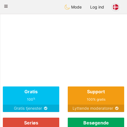
SuomenTreffit
Toggle
Mode
Log ind
navigation
Gratis
Support
%
100
100% gratis
Gratis tjenester
Lyttende moderatorer
Seriøs
Besøgende