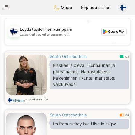
SuomenTreffit
Toggle
Mode
Kirjaudu sisään
navigation
💖
Löydä täydellinen kumppani
💖
Lataa deittisovelluksemme nyt!
💕
💕
South Ostrobothnia
0.8
Eläkkeellä oleva liikunnallinen ja
pirteä nainen. Harrastuksena
kaikenlainen liikunta, marjastus,
valokuvaus.
vuotta vanha
Elviira
71
South Ostrobothnia
0.4
Im from turkey but i live in kuipo