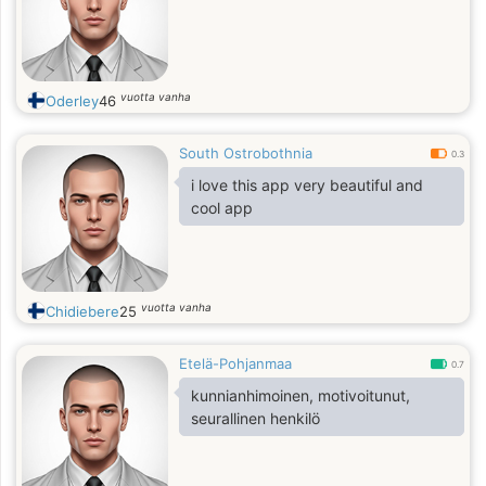
vuotta vanha
Oderley
46
South Ostrobothnia
0.3
i love this app very beautiful and
cool app
vuotta vanha
Chidiebere
25
Etelä-Pohjanmaa
0.7
kunnianhimoinen, motivoitunut,
seurallinen henkilö