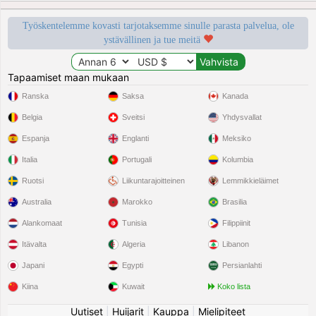
Työskentelemme kovasti tarjotaksemme sinulle parasta palvelua, ole
ystävällinen ja tue meitä
Tapaamiset maan mukaan
Ranska
Saksa
Kanada
Belgia
Sveitsi
Yhdysvallat
Espanja
Englanti
Meksiko
Italia
Portugali
Kolumbia
Ruotsi
Liikuntarajoitteinen
Lemmikkieläimet
Australia
Marokko
Brasilia
Alankomaat
Tunisia
Filippiinit
Itävalta
Algeria
Libanon
Japani
Egypti
Persianlahti
Kiina
Kuwait
Koko lista
Uutiset
|
Huijarit
|
Kauppa
|
Mielipiteet