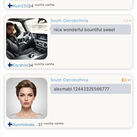
vuotta vanha
Kuin250
24
South Ostrobothnia
0
nice wonderful bountiful sweet
vuotta vanha
Ebrahim
34
South Ostrobothnia
0.1
alexmabl 12443325566777
vuotta vanha
Ayomideala...
37