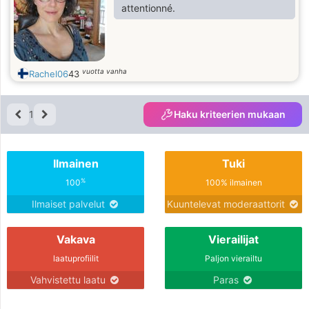
attentionné.
vuotta vanha
Rachel06
43
1
Haku kriteerien mukaan
Ilmainen
Tuki
%
100
100% ilmainen
Ilmaiset palvelut
Kuuntelevat moderaattorit
Vakava
Vierailijat
laatuprofiilit
Paljon vierailtu
Vahvistettu laatu
Paras