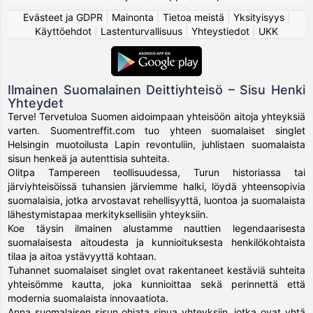
Evästeet ja GDPR
|
Mainonta
|
Tietoa meistä
|
Yksityisyys
|
Käyttöehdot
|
Lastenturvallisuus
|
Yhteystiedot
|
UKK
Ilmainen Suomalainen Deittiyhteisö – Sisu Henki
Yhteydet
Terve! Tervetuloa Suomen aidoimpaan yhteisöön aitoja yhteyksiä
varten. Suomentreffit.com tuo yhteen suomalaiset singlet
Helsingin muotoilusta Lapin revontuliin, juhlistaen suomalaista
sisun henkeä ja autenttisia suhteita.
Olitpa Tampereen teollisuudessa, Turun historiassa tai
järviyhteisöissä tuhansien järviemme halki, löydä yhteensopivia
suomalaisia, jotka arvostavat rehellisyyttä, luontoa ja suomalaista
lähestymistapaa merkityksellisiin yhteyksiin.
Koe täysin ilmainen alustamme nauttien legendaarisesta
suomalaisesta aitoudesta ja kunnioituksesta henkilökohtaista
tilaa ja aitoa ystävyyttä kohtaan.
Tuhannet suomalaiset singlet ovat rakentaneet kestäviä suhteita
yhteisömme kautta, joka kunnioittaa sekä perinnettä että
modernia suomalaista innovaatiota.
Anna suomalaisen sisun ohjata sinua yhteyksiin, jotka ovat yhtä