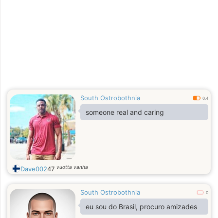
South Ostrobothnia
0.4
someone real and caring
vuotta vanha
Dave002
47
South Ostrobothnia
0
eu sou do Brasil, procuro amizades