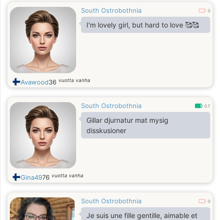
South Ostrobothnia
0
I'm lovely girl, but hard to love 🥰🥰
vuotta vanha
Avawood
36
South Ostrobothnia
0.7
Gillar djurnatur mat mysig
disskusioner
vuotta vanha
Gina49
76
South Ostrobothnia
0
Je suis une fille gentille, aimable et