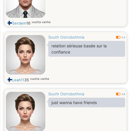
vuotta vanha
Serdem
16
South Ostrobothnia
0.3
relation sérieuse basée sur la
confiance
vuotta vanha
Leah11
35
South Ostrobothnia
0.6
just wanna have friends