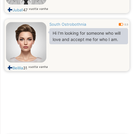
vuotta vanha
Juba1
47
South Ostrobothnia
0.3
Hi I'm looking for someone who will
love and accept me for who I am.
vuotta vanha
Belllla
31