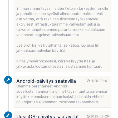
Ymmärrämme täysin näiden tietojen tärkeyden sinulle
ja pahoittelemme syvästi aiheutunutta haittaa. Voit
olla varma, että tekninen tiimimme työskentelee
aktiivisesti infrastruktuurimme vahvistamiseksi ja
turvatoimenpiteidemme parantamiseksi estääkseen
vastaavat ongelmat tulevaisuudessa.
Jos profiiliisi vaikutettiin tai se katosi, luo uusi tili
jatkaaksesi palvelun käyttöä.
Kiitos ymmärryksestäsi, kärsivällisyydestäsi ja
jatkuvasta luottamuksestasi alustaamme kohtaan.
Android-päivitys saatavilla
2025-09-01
Olemme parantaneet Android-
sovellusta! Tumma tila on nyt täysin tuettu paremman
käyttökokemuksen takaamiseksi, ja joitakin virheitä
on korjattu sujuvamman toiminnan takaamiseksi.
Uusi iOS-päivitys saatavilla!
2025-08-29