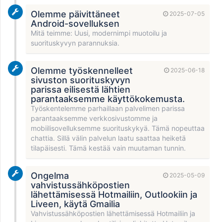
Olemme päivittäneet
2025-07-05
Android-sovelluksen
Mitä teimme: Uusi, modernimpi muotoilu ja
suorituskyvyn parannuksia.
Olemme työskennelleet
2025-06-18
sivuston suorituskyvyn
parissa eilisestä lähtien
parantaaksemme käyttökokemusta.
Työskentelemme parhaillaan palvelimen parissa
parantaaksemme verkkosivustomme ja
mobiilisovelluksemme suorituskykyä. Tämä nopeuttaa
chattia. Sillä välin palvelun laatu saattaa heiketä
tilapäisesti. Tämä kestää vain muutaman tunnin.
Ongelma
2025-05-09
vahvistussähköpostien
lähettämisessä Hotmailiin, Outlookiin ja
Liveen, käytä Gmailia
Vahvistussähköpostien lähettämisessä Hotmailiin ja