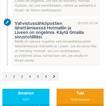
Liveen on ongelma. Jos tilisi on linkitetty Hotmail-,
Outlook- tai Live-osoitteeseen, vaihda se esimerkiksi
Gmail- tai Yahoo-osoitteeseen.
Vahvistussähköpostien
2025-05-09
lähettämisessä Hotmailiin ja
Liveen on ongelmia. Käytä Gmailia
sivustotililläsi.
Meillä on vakava ongelma vahvistussähköpostien
lähettämisessä Hotmailiin ja Liveen. Jos sivustosi tilisi
on linkitetty Hotmail- tai Live-osoitteeseen,
pyydämme sinua vaihtamaan sen, jos sinulla on
Gmail-osoite.
1
2
3
4
5
6
Ilmainen
Tuki
%
100
100% ilmainen