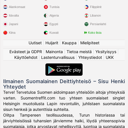
Alankomaat
Tunisia
Filippiinit
Itävalta
Algeria
Libanon
Japani
Egypti
Persianlahti
Kiina
Kuwait
Koko lista
Uutiset
|
Huijarit
|
Kauppa
|
Mielipiteet
Evästeet ja GDPR
|
Mainonta
|
Tietoa meistä
|
Yksityisyys
|
Käyttöehdot
|
Lastenturvallisuus
|
Yhteystiedot
|
UKK
Ilmainen Suomalainen Deittiyhteisö – Sisu Henki
Yhteydet
Terve! Tervetuloa Suomen aidoimpaan yhteisöön aitoja yhteyksiä
varten. Suomentreffit.com tuo yhteen suomalaiset singlet
Helsingin muotoilusta Lapin revontuliin, juhlistaen suomalaista
sisun henkeä ja autenttisia suhteita.
Olitpa Tampereen teollisuudessa, Turun historiassa tai
järviyhteisöissä tuhansien järviemme halki, löydä yhteensopivia
suomalaisia, jotka arvostavat rehellisyyttä, luontoa ja suomalaista