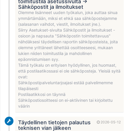
toimitustila asetussivulta →
Sähköpostit ja ilmoitukset
Olemme lisänneet uuden työkalun, joka auttaa sinua
ymmärtämään, miksi et ehkä saa sähköpostejamme
(salasanan vaihdot, viestit, ilmoitukset jne.).
Siirry Asetukset-sivulta Sähköpostit ja ilmoitukset -
osioon ja napsauta "Sähköpostin toimitettavuus"
nähdäksesi täydellisen raportin sähköposteista, joita
olemme yrittäneet lähettää osoitteeseesi, mukaan
lukien niiden toimitustila ja mahdollinen
epäonnistumisen syy.
Tämä työkalu on erityisen hyödyllinen, jos huomaat,
että postilaatikossasi ei ole sähköposteja. Yleisiä syitä
ovat:
Sähköpostipalveluntarjoajasi estää palvelimemme
tilapäisesti
Postilaatikkosi on täynnä
Sähköpostiosoitteesi on ei-aktiivinen tai kirjoitettu
väärin
Täydellinen tietojen palautus
2026-05-12
teknisen vian jälkeen