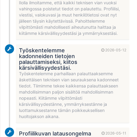
Ilolla ilmoitamme, että kaikki teknisen vian vuoksi
vahingossa poistetut tiedot on palautettu. Profiilisi,
viestisi, valokuvasi ja muut henkilötietosi ovat nyt
jälleen täysin käytettävissä. Pahoittelemme
vilpittömästi mahdollisesti aiheutunutta haittaa ja
kiitämme kärsivällisyydestäsi ja ymmärryksestäsi.
Työskentelemme
2026-05-12
kadonneiden tietojen
palauttamiseksi, kiitos
kärsivällisyydestäsi.
Työskentelemme parhaillaan palauttaaksemme
äskettäisen teknisen vian seurauksena kadonneet
tiedot. Tiimimme tekee kaikkensa palauttaakseen
mahdollisimman paljon sisältöä mahdollisimman
nopeasti. Kiitämme vilpittömästi
kärsivällisyydestänne, ymmärryksestänne ja
luottamuksestanne tämän poikkeuksellisen
huoltojakson aikana.
Profiilikuvan latausongelma
2026-05-11