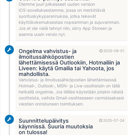
Olemme juuri julkaisseet uuden version
iOS-sovelluksestamme, jossa on merkittäviä
suorituskykyparannuksia, jotka tekevät
käyttökokemuksestasi nopeamman ja sujuvamman.
Jos et ole vielä tehnyt niin, siirry App Storeen ja
asenna uusin versio nyt.
Ongelma vahvistus- ja
2025-08-01
ilmoitussähköpostien
lähettämisessä Outlookiin, Hotmailiin ja
Liveen: käytä Gmailia tai Yahoota, jos
mahdollista.
Vahvistus- ja ilmoitussähköpostien lähettämisessä
Hotmail-, Outlook-, MSN- ja Live-osoitteisiin on tällä
hetkellä ongelmia. Jos tililläsi käytetään jotakin näistä
osoitteista, vaihda Gmail-osoitteeseen varmistaaksesi
viestien onnistuneen toimituksen.
Suunnittelupäivitys
2025-07-24
käynnissä. Suuria muutoksia
on tulossa!