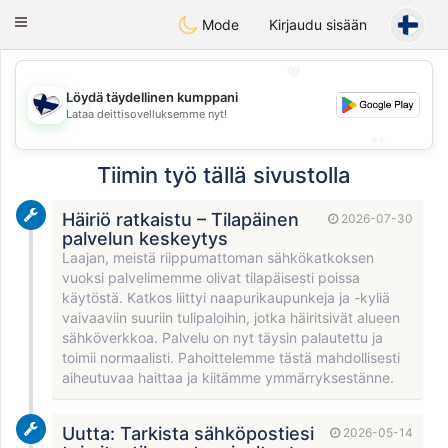
SuomenTreffit
Toggle
Mode
Kirjaudu sisään
navigation
💖
Löydä täydellinen kumppani
💖
Lataa deittisovelluksemme nyt!
💕
💕
Tiimin työ tällä sivustolla
Häiriö ratkaistu – Tilapäinen
2026-07-30
palvelun keskeytys
Laajan, meistä riippumattoman sähkökatkoksen
vuoksi palvelimemme olivat tilapäisesti poissa
käytöstä. Katkos liittyi naapurikaupunkeja ja -kyliä
vaivaaviin suuriin tulipaloihin, jotka häiritsivät alueen
sähköverkkoa. Palvelu on nyt täysin palautettu ja
toimii normaalisti. Pahoittelemme tästä mahdollisesti
aiheutuvaa haittaa ja kiitämme ymmärryksestänne.
Uutta: Tarkista sähköpostiesi
2026-05-14