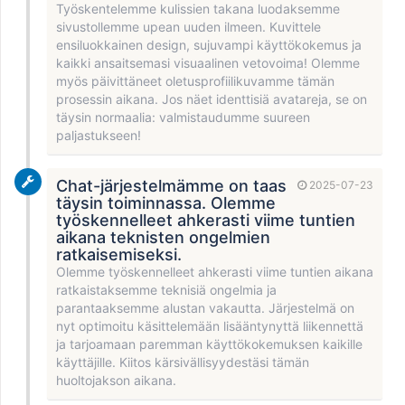
Työskentelemme kulissien takana luodaksemme
sivustollemme upean uuden ilmeen. Kuvittele
ensiluokkainen design, sujuvampi käyttökokemus ja
kaikki ansaitsemasi visuaalinen vetovoima! Olemme
myös päivittäneet oletusprofiilikuvamme tämän
prosessin aikana. Jos näet identtisiä avatareja, se on
täysin normaalia: valmistaudumme suureen
paljastukseen!
Chat-järjestelmämme on taas
2025-07-23
täysin toiminnassa. Olemme
työskennelleet ahkerasti viime tuntien
aikana teknisten ongelmien
ratkaisemiseksi.
Olemme työskennelleet ahkerasti viime tuntien aikana
ratkaistaksemme teknisiä ongelmia ja
parantaaksemme alustan vakautta. Järjestelmä on
nyt optimoitu käsittelemään lisääntynyttä liikennettä
ja tarjoamaan paremman käyttökokemuksen kaikille
käyttäjille. Kiitos kärsivällisyydestäsi tämän
huoltojakson aikana.