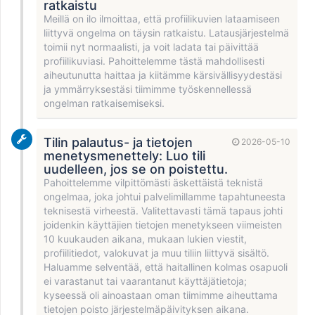
ratkaistu
Meillä on ilo ilmoittaa, että profiilikuvien lataamiseen
liittyvä ongelma on täysin ratkaistu. Latausjärjestelmä
toimii nyt normaalisti, ja voit ladata tai päivittää
profiilikuviasi. Pahoittelemme tästä mahdollisesti
aiheutunutta haittaa ja kiitämme kärsivällisyydestäsi
ja ymmärryksestäsi tiimimme työskennellessä
ongelman ratkaisemiseksi.
Tilin palautus- ja tietojen
2026-05-10
menetysmenettely: Luo tili
uudelleen, jos se on poistettu.
Pahoittelemme vilpittömästi äskettäistä teknistä
ongelmaa, joka johtui palvelimillamme tapahtuneesta
teknisestä virheestä. Valitettavasti tämä tapaus johti
joidenkin käyttäjien tietojen menetykseen viimeisten
10 kuukauden aikana, mukaan lukien viestit,
profiilitiedot, valokuvat ja muu tiliin liittyvä sisältö.
Haluamme selventää, että haitallinen kolmas osapuoli
ei varastanut tai vaarantanut käyttäjätietoja;
kyseessä oli ainoastaan oman tiimimme aiheuttama
tietojen poisto järjestelmäpäivityksen aikana.