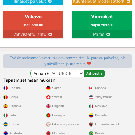
Ilmaiset palvelut
Kuuntelevat moderaattorit
Vakava
Vierailijat
laatuprofiilit
Paljon vierailtu
Vahvistettu laatu
Paras
Työskentelemme kovasti tarjotaksemme sinulle parasta palvelua, ole
ystävällinen ja tue meitä
Tapaamiset maan mukaan
Ranska
Saksa
Kanada
Belgia
Sveitsi
Yhdysvallat
Espanja
Englanti
Meksiko
Italia
Portugali
Kolumbia
Ruotsi
Liikuntarajoitteinen
Lemmikkieläimet
Australia
Marokko
Brasilia