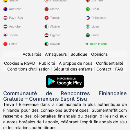
Suède
Handicapés
Animaux
Australie
Maroc
Brésil
Pays-Bas
Tunisie
Philippines
Autriche
Algérie
Liban
Japon
Égypte
Golfe
Chine
Koweït
Toute la liste
Actualités
|
Arnaqueurs
|
Boutique
|
Opinions
Cookies & RGPD
|
Publicité
|
À propos de nous
|
Confidentialité
|
Conditions d'utilisation
|
Sécurité des enfants
|
Contact
|
FAQ
Communauté de Rencontres Finlandaise
Gratuite – Connexions Esprit Sisu
Terve ! Bienvenue dans la communauté la plus authentique de
Finlande pour des connexions authentiques. Suomentreffit.com
rassemble des célibataires finlandais du design d'Helsinki aux
aurores boréales de Laponie, célébrant l'esprit finlandais de sisu
et les relations authentiques.