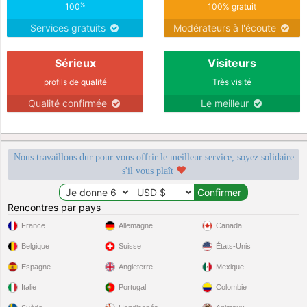
%
100
100% gratuit
Services gratuits
Modérateurs à l'écoute
Sérieux
Visiteurs
profils de qualité
Très visité
Qualité confirmée
Le meilleur
Nous travaillons dur pour vous offrir le meilleur service, soyez solidaire
s'il vous plaît
Rencontres par pays
France
Allemagne
Canada
Belgique
Suisse
États-Unis
Espagne
Angleterre
Mexique
Italie
Portugal
Colombie