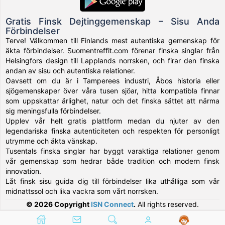
Gratis Finsk Dejtinggemenskap – Sisu Anda
Förbindelser
Terve! Välkommen till Finlands mest autentiska gemenskap för
äkta förbindelser. Suomentreffit.com förenar finska singlar från
Helsingfors design till Lapplands norrsken, och firar den finska
andan av sisu och autentiska relationer.
Oavsett om du är i Tamperees industri, Åbos historia eller
sjögemenskaper över våra tusen sjöar, hitta kompatibla finnar
som uppskattar ärlighet, natur och det finska sättet att närma
sig meningsfulla förbindelser.
Upplev vår helt gratis plattform medan du njuter av den
legendariska finska autenticiteten och respekten för personligt
utrymme och äkta vänskap.
Tusentals finska singlar har byggt varaktiga relationer genom
vår gemenskap som hedrar både tradition och modern finsk
innovation.
Låt finsk sisu guida dig till förbindelser lika uthålliga som vår
midnattssol och lika vackra som vårt norrsken.
© 2026 Copyright
ISN Connect
.
All rights reserved.