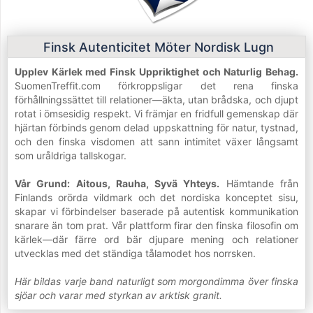
Finsk Autenticitet Möter Nordisk Lugn
Upplev Kärlek med Finsk Uppriktighet och Naturlig Behag.
SuomenTreffit.com förkroppsligar det rena finska
förhållningssättet till relationer—äkta, utan brådska, och djupt
rotat i ömsesidig respekt. Vi främjar en fridfull gemenskap där
hjärtan förbinds genom delad uppskattning för natur, tystnad,
och den finska visdomen att sann intimitet växer långsamt
som uråldriga tallskogar.
Vår Grund: Aitous, Rauha, Syvä Yhteys.
Hämtande från
Finlands orörda vildmark och det nordiska konceptet sisu,
skapar vi förbindelser baserade på autentisk kommunikation
snarare än tom prat. Vår plattform firar den finska filosofin om
kärlek—där färre ord bär djupare mening och relationer
utvecklas med det ständiga tålamodet hos norrsken.
Här bildas varje band naturligt som morgondimma över finska
sjöar och varar med styrkan av arktisk granit.