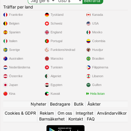
Träffar per land
Frankrike
Tyskland
Kanada
Belgien
Schweiz
USA
Spanien
England
Mexiko
Italien
Portugal
Colombia
Sverige
Funktionshindrad
Husdjur
Australien
Marocko
Brasilien
Nederländerna
Tunisien
Filippinerna
Österrike
Algeriet
Libanon
Japan
Egypten
Gulfen
Kina
Kuwait
Hela listan
Nyheter
|
Bedragare
|
Butik
|
Åsikter
Cookies & GDPR
|
Reklam
|
Om oss
|
Integritet
|
Användarvillkor
|
Barnsäkerhet
|
Kontakt
|
FAQ