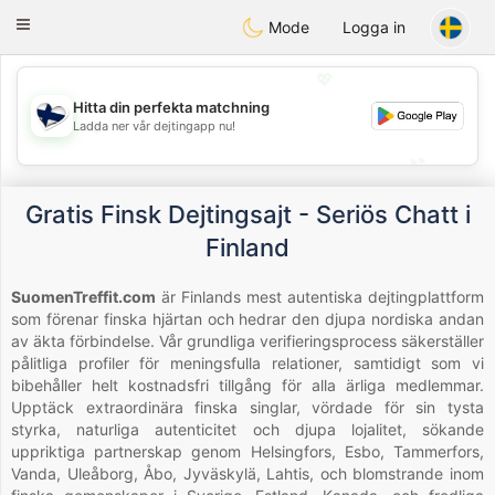
SuomenTreffit
Toggle
Mode
Logga in
navigation
💖
Hitta din perfekta matchning
💖
Ladda ner vår dejtingapp nu!
💕
💕
Gratis Finsk Dejtingsajt - Seriös Chatt i
Finland
SuomenTreffit.com
är Finlands mest autentiska dejtingplattform
som förenar finska hjärtan och hedrar den djupa nordiska andan
av äkta förbindelse. Vår grundliga verifieringsprocess säkerställer
pålitliga profiler för meningsfulla relationer, samtidigt som vi
bibehåller helt kostnadsfri tillgång för alla ärliga medlemmar.
Upptäck extraordinära finska singlar, vördade för sin tysta
styrka, naturliga autenticitet och djupa lojalitet, sökande
uppriktiga partnerskap genom Helsingfors, Esbo, Tammerfors,
Vanda, Uleåborg, Åbo, Jyväskylä, Lahtis, och blomstrande inom