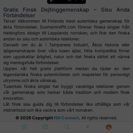
Gratis Finsk Dejtinggemenskap – Sisu Anda
Förbindelser
Terve! Välkommen till Finlands mest autentiska gemenskap för
äkta förbindelser. Suomentreffit.com förenar finska singlar från
Helsingfors design till Lapplands norrsken, och firar den finska
andan av sisu och autentiska relationer.
Oavsett om du är i Tamperees industri, Åbos historia eller
sjögemenskaper över våra tusen sjöar, hitta kompatibla finnar
som uppskattar ärlighet, natur och det finska sättet att närma
sig meningsfulla förbindelser.
Upplev vår helt gratis plattform medan du njuter av den
legendariska finska autenticiteten och respekten för personligt
utrymme och äkta vänskap.
Tusentals finska singlar har byggt varaktiga relationer genom
vår gemenskap som hedrar både tradition och modern finsk
innovation.
Låt finsk sisu guida dig till förbindelser lika uthålliga som vår
midnattssol och lika vackra som vårt norrsken.
© 2026 Copyright
ISN Connect
.
All rights reserved.