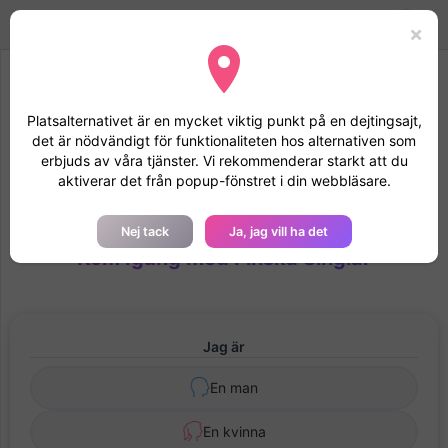
SuomenTreffit
Toggle
Mode
Logga in
×
navigation
Vi rekommenderar att du accepterar
Platsalternativet är en mycket viktig punkt på en dejtingsajt,
geolokaliseringen
det är nödvändigt för funktionaliteten hos alternativen som
Genom att acceptera att geolokaliseras kommer din fil att
erbjuds av våra tjänster. Vi rekommenderar starkt att du
studeras snabbare och din profil får förtroende för de andra
aktiverar det från popup-fönstret i din webbläsare.
medlemmarna
Skapa Gratis Konto på suomentreffit.com -
Nej tack
Ja, jag vill ha det
Kom Igång med Finska Singlar
Jag är
En man
En kvinna