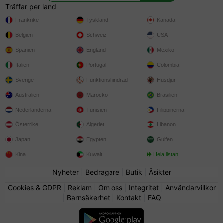
Träffar per land
Frankrike
Tyskland
Kanada
Belgien
Schweiz
USA
Spanien
England
Mexiko
Italien
Portugal
Colombia
Sverige
Funktionshindrad
Husdjur
Australien
Marocko
Brasilien
Nederländerna
Tunisien
Filippinerna
Österrike
Algeriet
Libanon
Japan
Egypten
Gulfen
Kina
Kuwait
Hela listan
Nyheter
|
Bedragare
|
Butik
|
Åsikter
Cookies & GDPR
|
Reklam
|
Om oss
|
Integritet
|
Användarvillkor
|
Barnsäkerhet
|
Kontakt
|
FAQ