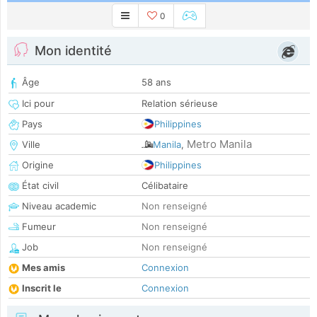
0
Mon identité
Âge
58 ans
Ici pour
Relation sérieuse
Pays
Philippines
Metro Manila
Ville
Manila
,
Origine
Philippines
État civil
Célibataire
Niveau academic
Non renseigné
Fumeur
Non renseigné
Job
Non renseigné
Mes amis
Connexion
Inscrit le
Connexion