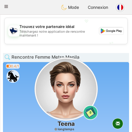
SuomenTreffit
Toggle
Mode
Connexion
navigation
💖
Trouvez votre partenaire idéal
Téléchargez notre application de rencontre
💖
maintenant !
💕
💕
Rencontre Femme Metro Manila
0.4/1
0
Teena
longtemps