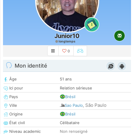
1
Junior10
longtemps
0
Mon identité
Âge
51 ans
Ici pour
Relation sérieuse
Pays
Brésil
São Paulo
Ville
Sao Paulo
,
Origine
Brésil
État civil
Célibataire
Niveau academic
Non renseigné