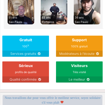
51 ans
53 ans
36 ans
Sao Paulo
Pinheiros
Sao Paulo
Gratuit
Support
%
100
100% gratuit
Services gratuits
Modérateurs à l'écoute
Sérieux
Visiteurs
profils de qualité
Très visité
Qualité confirmée
Le meilleur
Nous travaillons dur pour vous offrir le meilleur service, soyez solidaire
s'il vous plaît