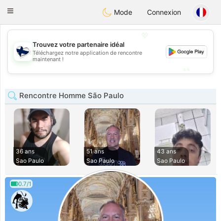
SuomenTreffit
Toggle
Mode
Connexion
navigation
💖
Trouvez votre partenaire idéal
💖
Téléchargez notre application de rencontre
maintenant !
💕
💕
Rencontre Homme São Paulo
36 ans
51 ans
43 ans
Sao Paulo
Sao Paulo
Sao Paulo
0.7/1