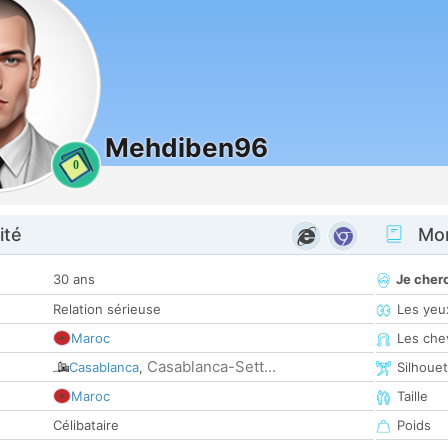
Mehdiben96
0
ité
Mon
30 ans
Je cher
Relation sérieuse
Les yeu
Maroc
Les che
Casablanca-Sett...
Casablanca
,
Silhoue
Maroc
Taille
Célibataire
Poids