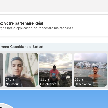
z votre partenaire idéal
💖
rgez notre application de rencontre maintenant !
💕
omme Casablanca-Settat
27 ans
33 ans
29 ans
Nouaseur
Casablanca
Casablanca