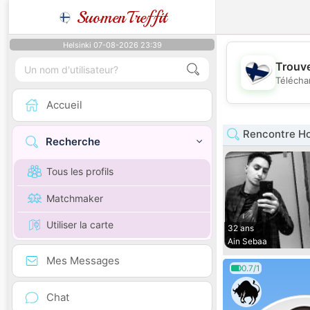
SuomenTreffit
Helsinki 07-08-2026 23:39
Trouve
Télécha
Accueil
Rencontre H
Recherche
Tous les profils
Matchmaker
Utiliser la carte
32 ans
Ain Sebaa
Mes Messages
0.7/1
Chat