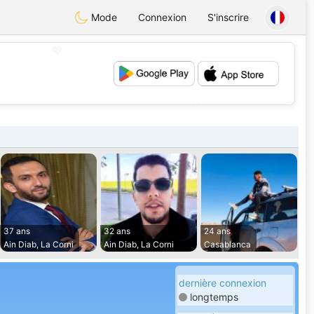
Mode
Connexion
S'inscrire
💖
💕
37 ans
32 ans
24 ans
Ain Diab, La Corni
Ain Diab, La Corni
Casablanca
dernière connexion
longtemps