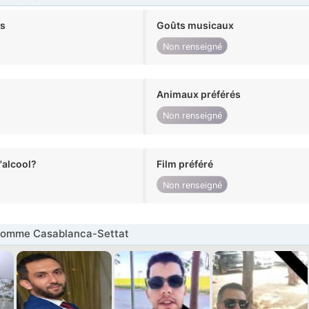
ts
Goûts musicaux
Non renseigné
Animaux préférés
Non renseigné
alcool?
Film préféré
Non renseigné
omme Casablanca-Settat