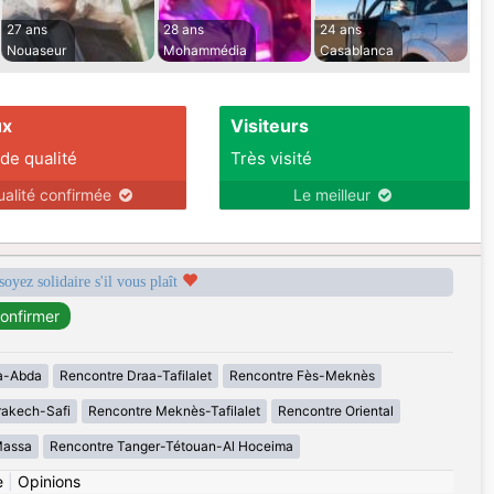
27 ans
28 ans
24 ans
Nouaseur
Mohammédia
Casablanca
ux
Visiteurs
 de qualité
Très visité
ualité confirmée
Le meilleur
soyez solidaire s'il vous plaît
a-Abda
Rencontre Draa-Tafilalet
Rencontre Fès-Meknès
rakech-Safi
Rencontre Meknès-Tafilalet
Rencontre Oriental
Massa
Rencontre Tanger-Tétouan-Al Hoceima
e
|
Opinions