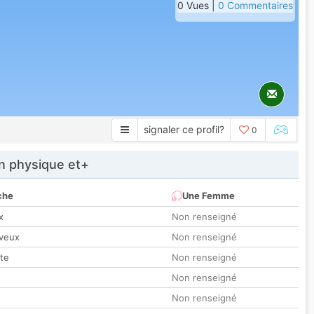
0 Vues |
0 Commentaires
signaler ce profil?
0
 physique et+
che
Une Femme
x
Non renseigné
veux
Non renseigné
tte
Non renseigné
Non renseigné
Non renseigné