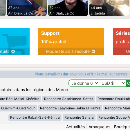
37 ans
32 ans
44 ans
Ain Diab, La Co
Ain Diab, La Co
El Jadida
Support
Série
100% gratuit
profils
atuits
Modérateurs à l'écoute
Q
Nous travaillons dur pour vous offrir le meilleur service, 
bataires dans les régions de : Maroc
tre Béni Mellal-Khénifra
Rencontre Casablanca-Settat
Rencontre Doukkal
e Guelmim-Oued Noun
Rencontre Laâyoune-Sakia El Hamra
Rencontre Mar
Rencontre Rabat-Salé-Kénitra
Rencontre Sahara
Rencontre Souss-
Actualités
|
Arnaqueurs
|
Boutiqu