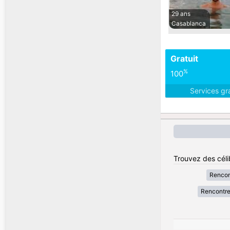
29 ans
Casablanca
Gratuit
%
100
Services gr
Trouvez des céli
Rencon
Rencontr