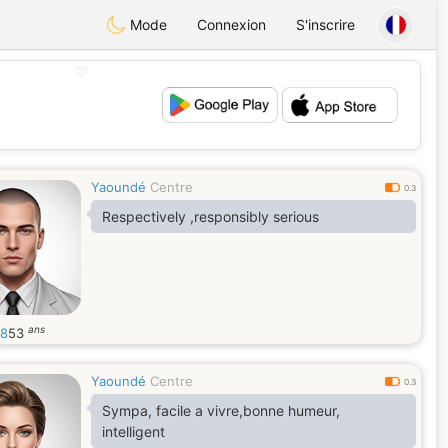
Mode
Connexion
S'inscrire
💖
💕
Yaoundé
Centre
0.3
Respectively ,responsibly serious
ans
8
53
Yaoundé
Centre
0.3
Sympa, facile a vivre,bonne humeur,
intelligent