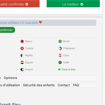
ualité confirmée
Le meilleur
soyez solidaire s'il vous plaît
Maroc
Brésil
Tunisie
Philippines
Algérie
Liban
Égypte
Golfe
Koweït
Toute la liste
e
|
Opinions
 d'utilisation
|
Sécurité des enfants
|
Contact
|
FAQ
sprit Sisu