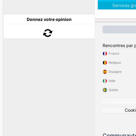
Services gr
Donnez votre opinion
Rencontres par 
France
Belgique
Espagne
Italie
Suède
Cook
Communauté 