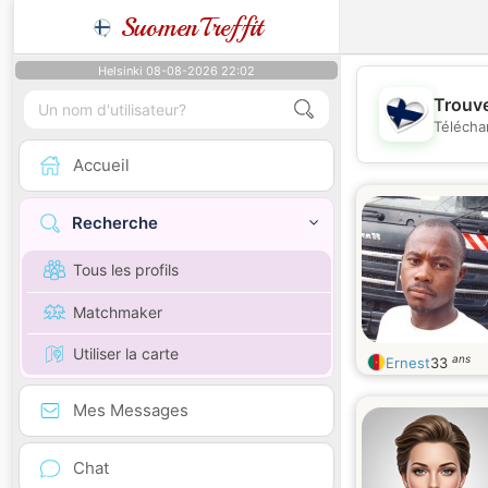
SuomenTreffit
Helsinki 08-08-2026 22:02
Trouve
Télécha
Accueil
Recherche
Tous les profils
Matchmaker
Utiliser la carte
ans
Ernest
33
Mes Messages
Chat