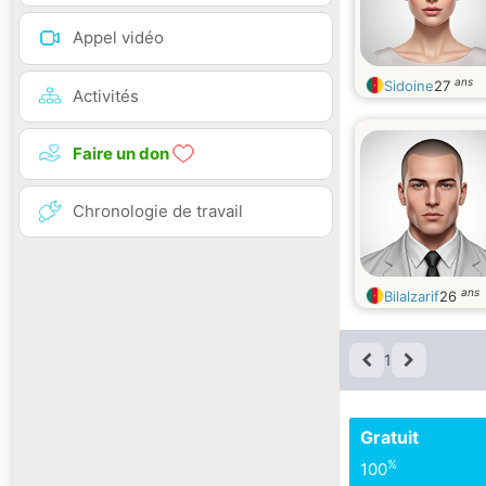
Appel vidéo
ans
Sidoine
27
Activités
Faire un don
Chronologie de travail
ans
Bilalzarif
26
1
Gratuit
%
100