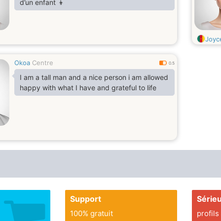
d’un enfant 👦
Joyc
Okoa
Centre
0.5
I am a tall man and a nice person i am allowed
happy with what I have and grateful to life
Support
Série
100% gratuit
profils