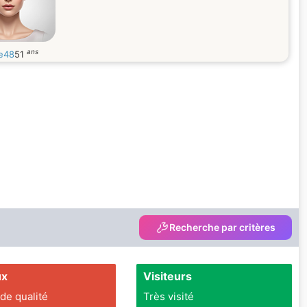
ans
e48
51
Recherche par critères
ux
Visiteurs
 de qualité
Très visité