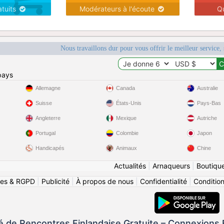
atuits
Modérateurs à l'écoute
Q
Nous travaillons dur pour vous offrir le meilleur service, 
pays
Allemagne
Canada
Australie
Suisse
États-Unis
Pays-Bas
Angleterre
Mexique
Autriche
Portugal
Colombie
Japon
Handicapés
Animaux
Chine
Actualités
|
Arnaqueurs
|
Boutiqu
ies & RGPD
|
Publicité
|
À propos de nous
|
Confidentialité
|
Conditions
de Rencontres Finlandaise Gratuite – Connexions E