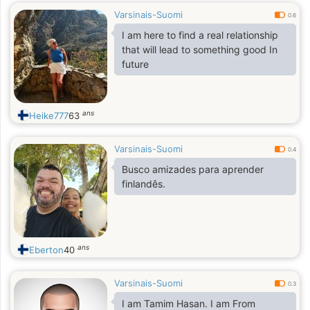
Varsinais-Suomi
0.6
I am here to find a real relationship
that will lead to something good In
future
ans
Heike777
63
Varsinais-Suomi
0.4
Busco amizades para aprender
finlandês.
ans
Eberton
40
Varsinais-Suomi
0.3
I am Tamim Hasan. I am From