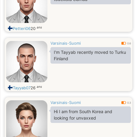
ans
Petteri06
20
Varsinais-Suomi
0.6
I'm Tayyab recently moved to Turku
Finland
ans
Tayyab07
26
Varsinais-Suomi
0.3
Hi I am from South Korea and
looking for unvaxxed