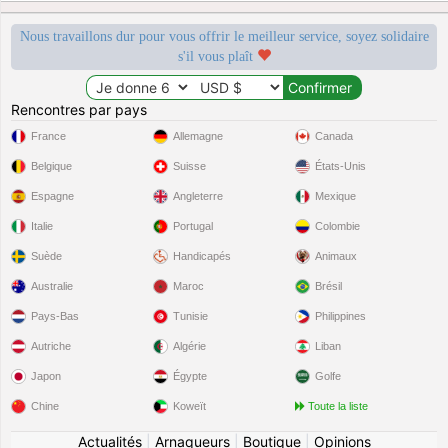
Nous travaillons dur pour vous offrir le meilleur service, soyez solidaire
s'il vous plaît
Rencontres par pays
France
Allemagne
Canada
Belgique
Suisse
États-Unis
Espagne
Angleterre
Mexique
Italie
Portugal
Colombie
Suède
Handicapés
Animaux
Australie
Maroc
Brésil
Pays-Bas
Tunisie
Philippines
Autriche
Algérie
Liban
Japon
Égypte
Golfe
Chine
Koweït
Toute la liste
Actualités
|
Arnaqueurs
|
Boutique
|
Opinions