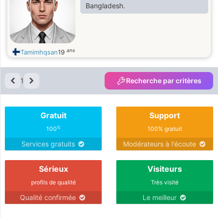
Bangladesh.
ans
Tamimhqsan
19
1
Recherche par critères
Gratuit
Support
%
100
100% gratuit
Services gratuits
Modérateurs à l'écoute
Sérieux
Visiteurs
profils de qualité
Très visité
Qualité confirmée
Le meilleur