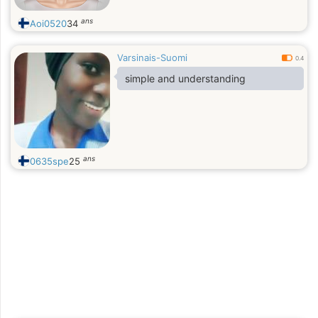
ans
Aoi0520
34
Varsinais-Suomi
0.4
simple and understanding
ans
0635spe
25