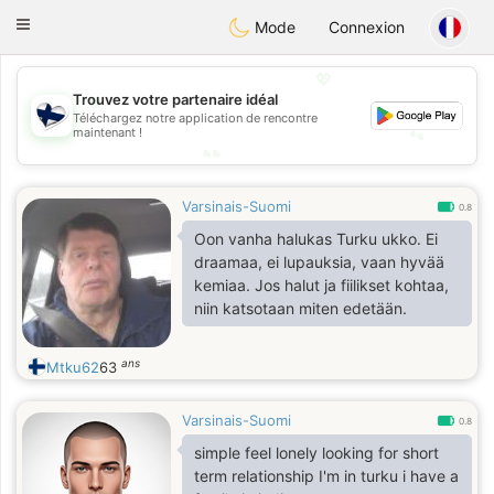
SuomenTreffit
Toggle
Mode
Connexion
navigation
💖
💖
Trouvez votre partenaire idéal
Téléchargez notre application de rencontre
💕
maintenant !
💕
Varsinais-Suomi
0.8
Oon vanha halukas Turku ukko. Ei
draamaa, ei lupauksia, vaan hyvää
kemiaa. Jos halut ja fiilikset kohtaa,
niin katsotaan miten edetään.
ans
Mtku62
63
Varsinais-Suomi
0.8
simple feel lonely looking for short
term relationship I'm in turku i have a