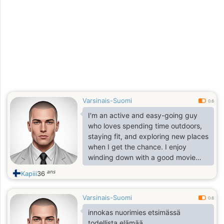
Varsinais-Suomi
0.6
I'm an active and easy-going guy
who loves spending time outdoors,
staying fit, and exploring new places
when I get the chance. I enjoy
winding down with a good movie
after a busy day. I have a good
ans
Kapiii
36
sense of humour and don't take life
too seriously, but I'm also driven and
Varsinais-Suomi
know what I want. Family matters a
0.6
lot to me.
innokas nuorimies etsimässä
todellista elämää