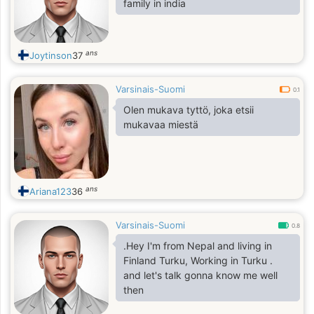
family in india
ans
Joytinson
37
Varsinais-Suomi
0.1
Olen mukava tyttö, joka etsii
mukavaa miestä
ans
Ariana123
36
Varsinais-Suomi
0.8
.Hey I'm from Nepal and living in
Finland Turku, Working in Turku .
and let's talk gonna know me well
then