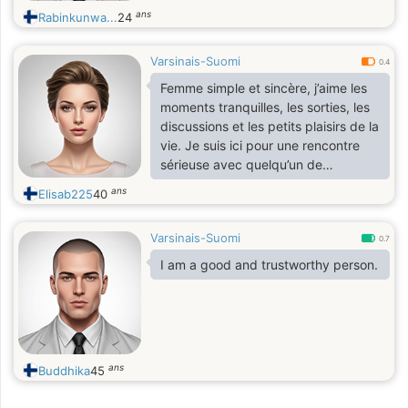
ans
Rabinkunwa...
24
Varsinais-Suomi
0.4
Femme simple et sincère, j’aime les
moments tranquilles, les sorties, les
discussions et les petits plaisirs de la
vie. Je suis ici pour une rencontre
sérieuse avec quelqu’un de
respectueux et vrai.
ans
Elisab225
40
Varsinais-Suomi
0.7
I am a good and trustworthy person.
ans
Buddhika
45