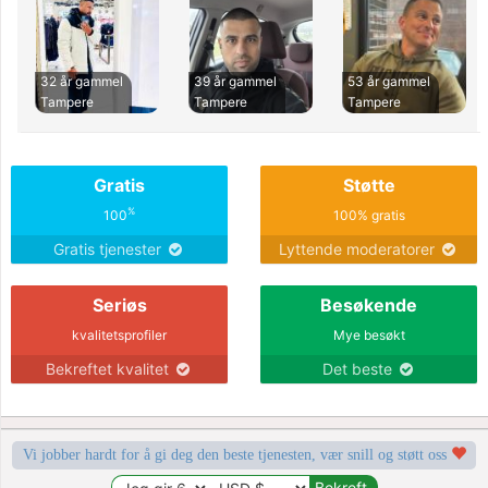
32 år gammel
39 år gammel
53 år gammel
Tampere
Tampere
Tampere
Gratis
Støtte
%
100
100% gratis
Gratis tjenester
Lyttende moderatorer
Seriøs
Besøkende
kvalitetsprofiler
Mye besøkt
Bekreftet kvalitet
Det beste
Vi jobber hardt for å gi deg den beste tjenesten, vær snill og støtt oss