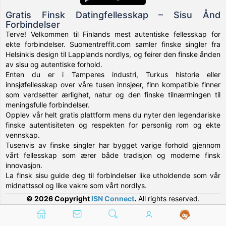
Gratis Finsk Datingfellesskap – Sisu Ånd
Forbindelser
Terve! Velkommen til Finlands mest autentiske fellesskap for
ekte forbindelser. Suomentreffit.com samler finske singler fra
Helsinkis design til Lapplands nordlys, og feirer den finske ånden
av sisu og autentiske forhold.
Enten du er i Tamperes industri, Turkus historie eller
innsjøfellesskap over våre tusen innsjøer, finn kompatible finner
som verdsetter ærlighet, natur og den finske tilnærmingen til
meningsfulle forbindelser.
Opplev vår helt gratis plattform mens du nyter den legendariske
finske autentisiteten og respekten for personlig rom og ekte
vennskap.
Tusenvis av finske singler har bygget varige forhold gjennom
vårt fellesskap som ærer både tradisjon og moderne finsk
innovasjon.
La finsk sisu guide deg til forbindelser like utholdende som vår
midnattssol og like vakre som vårt nordlys.
© 2026 Copyright
ISN Connect
.
All rights reserved.