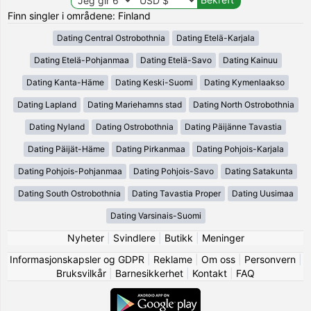
Finn singler i områdene: Finland
Dating Central Ostrobothnia
Dating Etelä-Karjala
Dating Etelä-Pohjanmaa
Dating Etelä-Savo
Dating Kainuu
Dating Kanta-Häme
Dating Keski-Suomi
Dating Kymenlaakso
Dating Lapland
Dating Mariehamns stad
Dating North Ostrobothnia
Dating Nyland
Dating Ostrobothnia
Dating Päijänne Tavastia
Dating Päijät-Häme
Dating Pirkanmaa
Dating Pohjois-Karjala
Dating Pohjois-Pohjanmaa
Dating Pohjois-Savo
Dating Satakunta
Dating South Ostrobothnia
Dating Tavastia Proper
Dating Uusimaa
Dating Varsinais-Suomi
Nyheter
|
Svindlere
|
Butikk
|
Meninger
Informasjonskapsler og GDPR
|
Reklame
|
Om oss
|
Personvern
|
Bruksvilkår
|
Barnesikkerhet
|
Kontakt
|
FAQ