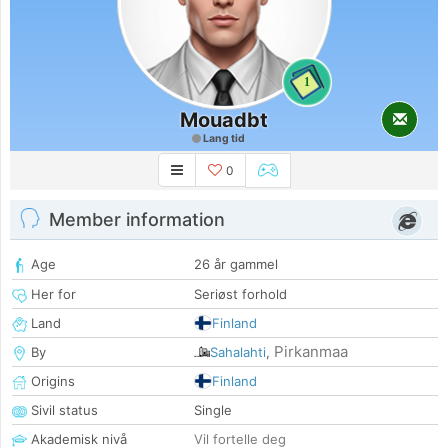
1
Mouadbt
Lang tid
0
Member information
Age
26 år gammel
Her for
Seriøst forhold
Land
Finland
Pirkanmaa
By
Sahalahti
,
Origins
Finland
Sivil status
Single
Akademisk nivå
Vil fortelle deg