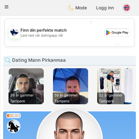
SuomenTreffit
Toggle
Mode
Logg inn
navigation
💖
Finn din perfekte match
💖
Last ned vår datingapp nå!
💕
💕
Dating Mann Pirkanmaa
39 år gammel
59 år gammel
32 år gammel
Tampere
Tampere
Tampere
0.3/1