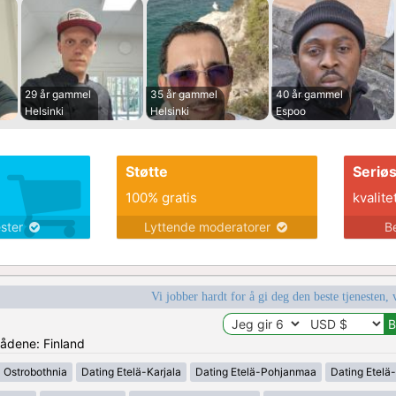
29 år gammel
35 år gammel
40 år gammel
Helsinki
Helsinki
Espoo
Støtte
Seriø
100% gratis
kvalite
ester
Lyttende moderatorer
B
Vi jobber hardt for å gi deg den beste tjenesten, 
rådene: Finland
l Ostrobothnia
Dating Etelä-Karjala
Dating Etelä-Pohjanmaa
Dating Etelä