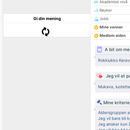
Akademisk nivå
Røyker
Gi din mening
Jobb
Mine venner
Medlem siden
A bit om me
Rokkiukko Kerava
Jeg vil at 
Mukava, luotetta
Mine kriteri
Aldersgruppen a
Jeg vil bare bli
Jeg ønsker kun å
Jeg vil ikke bli 