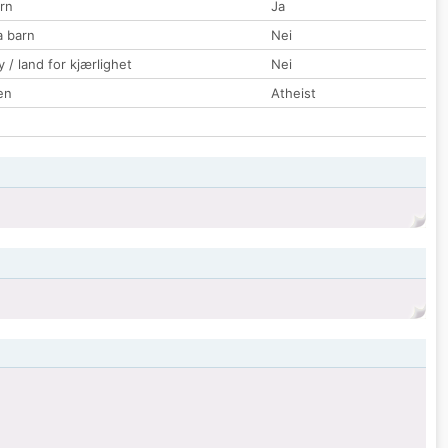
rn
Ja
a barn
Nei
 / land for kjærlighet
Nei
en
Atheist