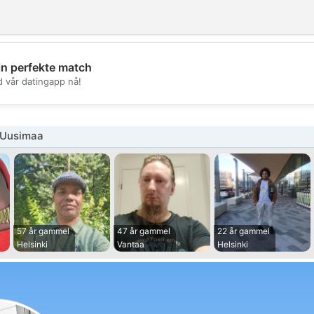
in perfekte match
💖
d vår datingapp nå!
💕
 Uusimaa
57 år gammel
47 år gammel
22 år gammel
Helsinki
Vantaa
Helsinki