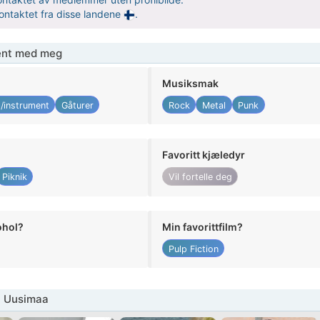
kontaktet fra disse landene
.
jent med meg
Musiksmak
/instrument
Gåturer
Rock
Metal
Punk
Favoritt kjæledyr
Piknik
Vil fortelle deg
ohol?
Min favorittfilm?
Pulp Fiction
 Uusimaa