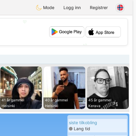
Mode
Logg inn
Registrer
💖
💕
41 år gammel
40 år gammel
45 år gammel
Helsinki
Helsinki
Kerava
siste tilkobling
Lang tid