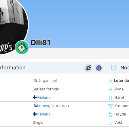
Olli81
0
nformation
Noen
45 år gammel
Leter du
Seriøst forhold
Øyne
Finland
Håret
Uusimaa
Kerava
,
Kroppe
Finland
Høyde
Single
Vekt