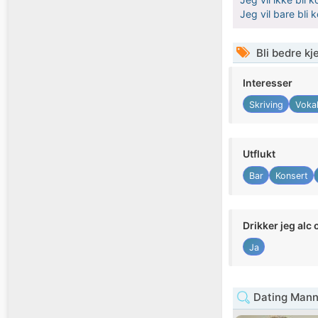
Jeg vil bare bli 
Bli bedre k
Interesser
Skriving
Vokal
Utflukt
Bar
Konsert
Drikker jeg alc 
Ja
Dating Mann