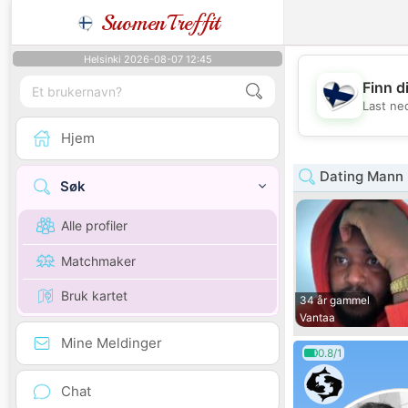
SuomenTreffit
Helsinki 2026-08-07 12:45
Finn d
Last ne
Hjem
Dating Mann
Søk
Alle profiler
Matchmaker
Bruk kartet
34 år gammel
Vantaa
Mine Meldinger
0.8/1
Chat