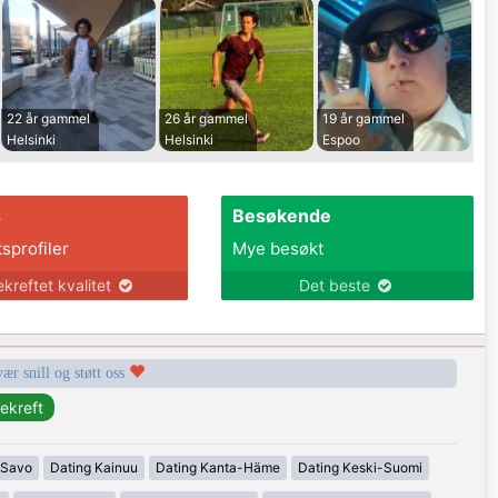
22 år gammel
26 år gammel
19 år gammel
Helsinki
Helsinki
Espoo
s
Besøkende
tsprofiler
Mye besøkt
ekreftet kvalitet
Det beste
vær snill og støtt oss
-Savo
Dating Kainuu
Dating Kanta-Häme
Dating Keski-Suomi