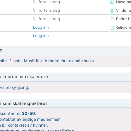
Vil fortelle deg
Have ba
Vil fortelle deg
Vil du h
Vil fortelle deg
Endre by
Logg inn
Religion
Logg inn
g
lta. 2 lasta. Musiikki ja bänditouhut elämän suola.
partneren min skal være
va, easy going.
er som skal respekteres
kseptert er
30-50
.
 kontaktet av enslige medlemmer.
 bli kontaktet av kvinner.
kontaktet av medlemmer uten profilbilde.