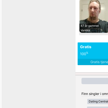
47 år gammel
Vantaa
Gratis
%
100
Gratis tjen
Finn singler i om
Dating Centra