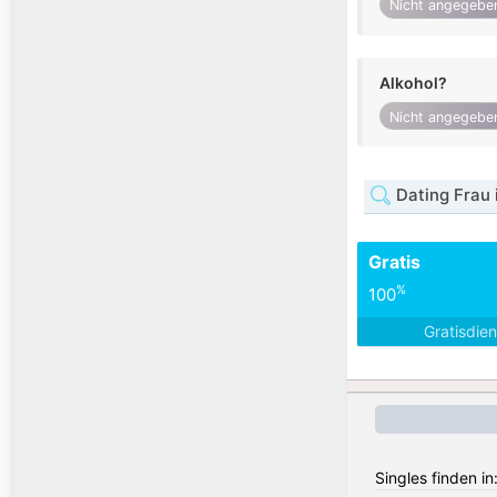
Nicht angegebe
Alkohol?
Nicht angegebe
Dating Frau 
Gratis
%
100
Gratisdie
Singles finden in