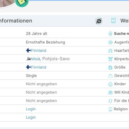
2
informationen
Wei
28 Jahre alt
Suche 
Ernsthafte Beziehung
Augenf
Finnland
Haarfar
Pohjois-Savo
Nilsiä
,
Körperb
Finnland
Größe
Single
Gewich
Nicht angegeben
Kinder
Nicht angegeben
Will Kin
Nicht angegeben
Für die
Login
Religion
Login