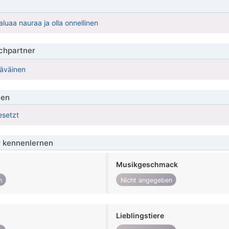
aluaa nauraa ja olla onnellinen
hpartner
äväinen
ien
esetzt
 kennenlernen
Musikgeschmack
n
Nicht angegeben
Lieblingstiere