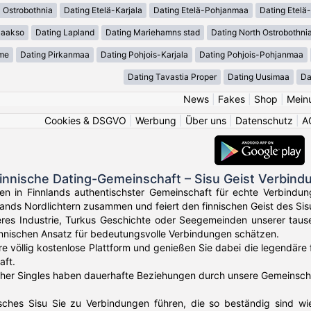
l Ostrobothnia
Dating Etelä-Karjala
Dating Etelä-Pohjanmaa
Dating Etelä
laakso
Dating Lapland
Dating Mariehamns stad
Dating North Ostrobothni
äme
Dating Pirkanmaa
Dating Pohjois-Karjala
Dating Pohjois-Pohjanmaa
Dating Tavastia Proper
Dating Uusimaa
Da
News
|
Fakes
|
Shop
|
Mein
Cookies & DSGVO
|
Werbung
|
Über uns
|
Datenschutz
|
A
innische Dating-Gemeinschaft – Sisu Geist Verbind
en in Finnlands authentischster Gemeinschaft für echte Verbindung
ands Nordlichtern zusammen und feiert den finnischen Geist des Si
res Industrie, Turkus Geschichte oder Seegemeinden unserer tausen
innischen Ansatz für bedeutungsvolle Verbindungen schätzen.
re völlig kostenlose Plattform und genießen Sie dabei die legendäre
aft.
her Singles haben dauerhafte Beziehungen durch unsere Gemeinschaf
isches Sisu Sie zu Verbindungen führen, die so beständig sind w