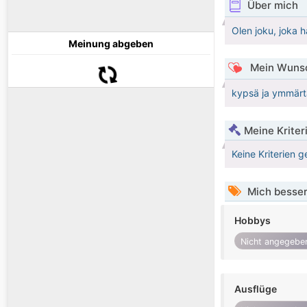
Über mich
Olen joku, joka h
Meinung abgeben
Mein Wunsc
kypsä ja ymmärt
Meine Kriter
Keine Kriterien g
Mich besser
Hobbys
Nicht angegebe
Ausflüge