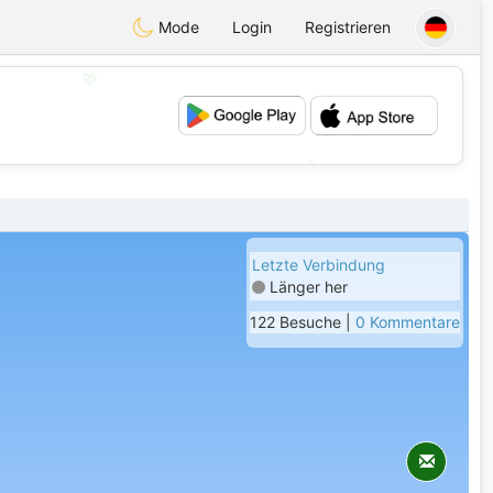
Mode
Login
Registrieren
💖
💕
Letzte Verbindung
Länger her
122 Besuche |
0 Kommentare