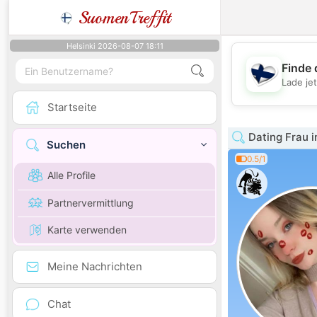
SuomenTreffit
Helsinki 2026-08-07 18:11
Finde 
Lade je
Startseite
Dating Frau i
Suchen
0.5/1
Alle Profile
Partnervermittlung
Karte verwenden
Meine Nachrichten
Chat