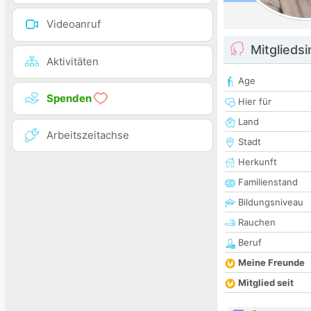
Videoanruf
Mitglieds
Aktivitäten
Age
Spenden
Hier für
Land
Arbeitszeitachse
Stadt
Herkunft
Familienstand
Bildungsniveau
Rauchen
Beruf
Meine Freunde
Mitglied seit