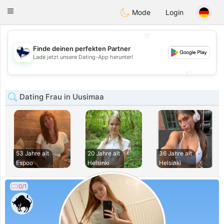
SuomenTreffit
Toggle
Mode
Login
navigation
💖
Finde deinen perfekten Partner
💖
Lade jetzt unsere Dating-App herunter!
💕
💕
Dating Frau in Uusimaa
53 Jahre alt
20 Jahre alt
36 Jahre alt
Espoo
Helsinki
Helsinki
0/1