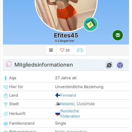
2
Efites45
Länger her
26
Mitgliedsinformationen
Age
27 Jahre alt
Hier für
Unverbindliche Beziehung
Land
Finnland
Uusimaa
Stadt
Helsinki
,
Russische
Herkunft
Föderation
Familienstand
Single
Bildungsniveau
Nicht angegeben