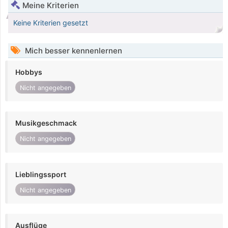
Meine Kriterien
Keine Kriterien gesetzt
Mich besser kennenlernen
Hobbys
Nicht angegeben
Musikgeschmack
Nicht angegeben
Lieblingssport
Nicht angegeben
Ausflüge