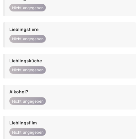
Nicht angegeben
Lieblingstiere
Nicht angegeben
Lieblingsküche
Nicht angegeben
Alkohol?
Nicht angegeben
Lieblingsfilm
Nicht angegeben