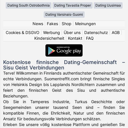
Dating South Ostrobothnia
Dating Tavastia Proper
Dating Uusimaa
Dating Varsinais-Suomi
News
|
Fakes
|
Shop
|
Meinungen
Cookies & DSGVO
|
Werbung
|
Über uns
|
Datenschutz
|
AGB
|
Kindersicherheit
|
Kontakt
|
FAQ
Kostenlose finnische Dating-Gemeinschaft –
Sisu Geist Verbindungen
Terve! Willkommen in Finnlands authentischster Gemeinschaft für
echte Verbindungen. Suomentreffit.com bringt finnische Singles
von Helsinkis Design bis Lapplands Nordlichtern zusammen und
feiert den finnischen Geist des Sisu und authentische
Beziehungen.
Ob Sie in Tamperes Industrie, Turkus Geschichte oder
Seegemeinden unserer tausend Seen sind – finden Sie
kompatible Finnen, die Ehrlichkeit, Natur und den finnischen
Ansatz für bedeutungsvolle Verbindungen schätzen.
Erleben Sie unsere völlig kostenlose Plattform und genießen Sie