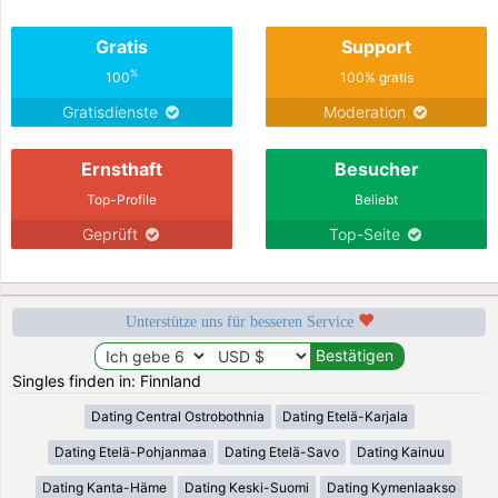
Gratis
Support
%
100
100% gratis
Gratisdienste
Moderation
Ernsthaft
Besucher
Top-Profile
Beliebt
Geprüft
Top-Seite
Unterstütze uns für besseren Service
Singles finden in: Finnland
Dating Central Ostrobothnia
Dating Etelä-Karjala
Dating Etelä-Pohjanmaa
Dating Etelä-Savo
Dating Kainuu
Dating Kanta-Häme
Dating Keski-Suomi
Dating Kymenlaakso