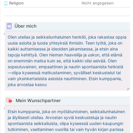
Religion
Nicht angegeben
Über mich
Olen utelias ja seikkailunhaluinen henkilö, joka rakastaa oppia
uusia asioita ja luoda yhteyksiä ihmisiin. Teen työtä, joka on
kaikki auttamisessa ja ideoiden jakamisessa, ja etsin aina
tapoja kehittyä. Olen hieman haaveilija ja uskon, että elämä
on enemmän matka kuin se, että kaikki olisi selvää. Olen
sopeutuvainen, empaattinen ja nautin spontaanista hetkistä
—olipa kyseessä matkustaminen, syvälliset keskustelut tai
vain yksinkertaisista asioista nauttiminen. Etsin kumppania,
joka arvostaa kasvu
Mein Wunschpartner
Etsin kumppania, joka on myötätuntoinen, seikkailunhaluinen
ja älyllisesti utelias. Arvostan syviä keskusteluja ja nautin
spontaanista seikkailuista, olipa kyseessä uuden kaupungin
tutkiminen, vaeltaminen vuorilla tai vain hyvän kirjan parissa