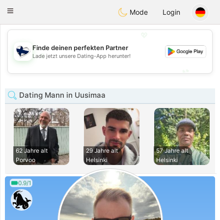
SuomenTreffit
Toggle
Mode
Login
navigation
💖
Finde deinen perfekten Partner
💖
Lade jetzt unsere Dating-App herunter!
💕
💕
Dating Mann in Uusimaa
62 Jahre alt
29 Jahre alt
57 Jahre alt
Porvoo
Helsinki
Helsinki
0.9/1