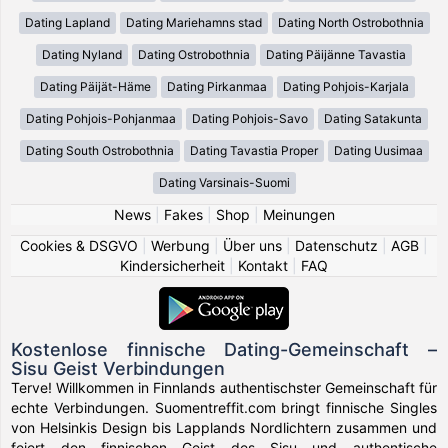
Dating Lapland
Dating Mariehamns stad
Dating North Ostrobothnia
Dating Nyland
Dating Ostrobothnia
Dating Päijänne Tavastia
Dating Päijät-Häme
Dating Pirkanmaa
Dating Pohjois-Karjala
Dating Pohjois-Pohjanmaa
Dating Pohjois-Savo
Dating Satakunta
Dating South Ostrobothnia
Dating Tavastia Proper
Dating Uusimaa
Dating Varsinais-Suomi
News
|
Fakes
|
Shop
|
Meinungen
Cookies & DSGVO
|
Werbung
|
Über uns
|
Datenschutz
|
AGB
|
Kindersicherheit
|
Kontakt
|
FAQ
Kostenlose finnische Dating-Gemeinschaft –
Sisu Geist Verbindungen
Terve! Willkommen in Finnlands authentischster Gemeinschaft für
echte Verbindungen. Suomentreffit.com bringt finnische Singles
von Helsinkis Design bis Lapplands Nordlichtern zusammen und
feiert den finnischen Geist des Sisu und authentische