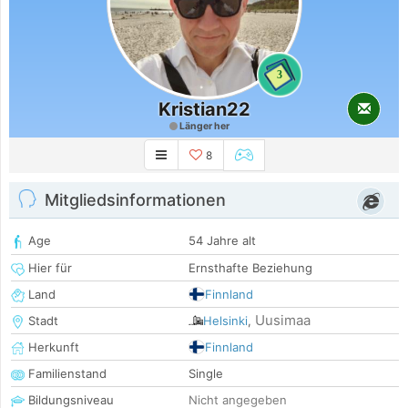
3
Kristian22
Länger her
8
Mitgliedsinformationen
Age
54 Jahre alt
Hier für
Ernsthafte Beziehung
Land
Finnland
Uusimaa
Stadt
Helsinki
,
Herkunft
Finnland
Familienstand
Single
Bildungsniveau
Nicht angegeben