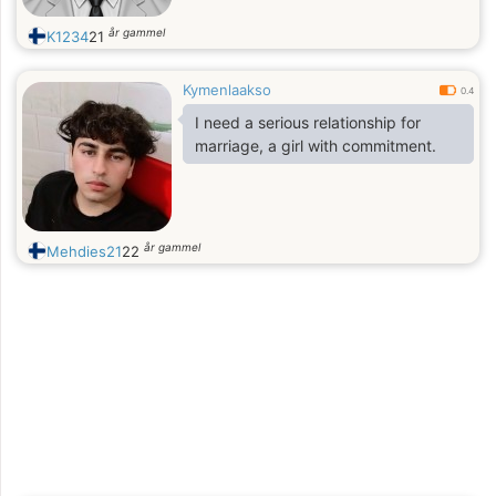
år gammel
K1234
21
Kymenlaakso
0.4
I need a serious relationship for
marriage, a girl with commitment.
år gammel
Mehdies21
22