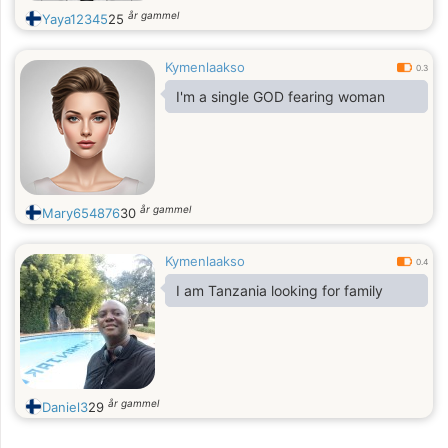
år gammel
Yaya12345
25
Kymenlaakso
0.3
I'm a single GOD fearing woman
år gammel
Mary654876
30
Kymenlaakso
0.4
I am Tanzania looking for family
år gammel
Daniel3
29