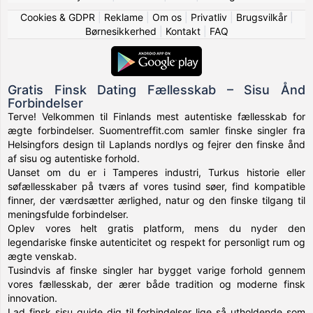
Cookies & GDPR
|
Reklame
|
Om os
|
Privatliv
|
Brugsvilkår
|
Børnesikkerhed
|
Kontakt
|
FAQ
Gratis Finsk Dating Fællesskab – Sisu Ånd
Forbindelser
Terve! Velkommen til Finlands mest autentiske fællesskab for
ægte forbindelser. Suomentreffit.com samler finske singler fra
Helsingfors design til Laplands nordlys og fejrer den finske ånd
af sisu og autentiske forhold.
Uanset om du er i Tamperes industri, Turkus historie eller
søfællesskaber på tværs af vores tusind søer, find kompatible
finner, der værdsætter ærlighed, natur og den finske tilgang til
meningsfulde forbindelser.
Oplev vores helt gratis platform, mens du nyder den
legendariske finske autenticitet og respekt for personligt rum og
ægte venskab.
Tusindvis af finske singler har bygget varige forhold gennem
vores fællesskab, der ærer både tradition og moderne finsk
innovation.
Lad finsk sisu guide dig til forbindelser lige så utholdende som