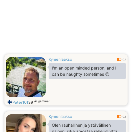
Kymenlaakso
0.4
I'm an open minded person, and I
can be naughty sometimes 😉
år gammel
Peter101
39
Kymenlaakso
0.6
Olen rauhallinen ja ystävällinen
nainen, joka arvostaa rehellisyyttä,