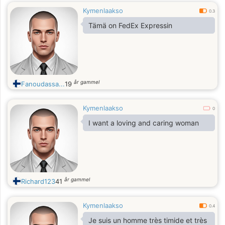
Kymenlaakso
0.3
Tämä on FedEx Expressin
år gammel
Fanoudassa...
19
Kymenlaakso
0
I want a loving and caring woman
år gammel
Richard123
41
Kymenlaakso
0.4
Je suis un homme très timide et très