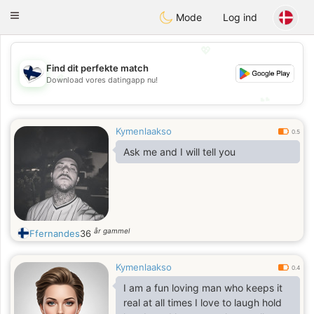
SuomenTreffit
Toggle
Mode
Log ind
navigation
💖
Find dit perfekte match
💖
Download vores datingapp nu!
💕
💕
Kymenlaakso
0.5
Ask me and I will tell you
år gammel
Ffernandes
36
Kymenlaakso
0.4
I am a fun loving man who keeps it
real at all times I love to laugh hold