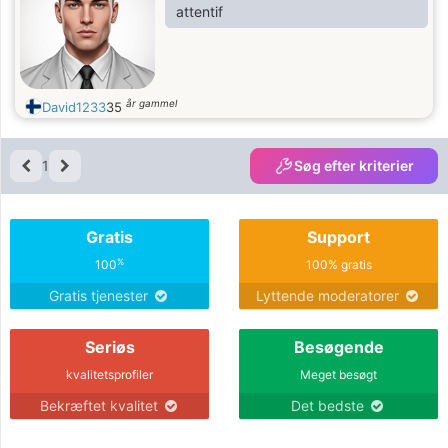
attentif
år gammel
David1233
35
1
Søg efter kriterier
Gratis
Support
%
100
100% gratis
Gratis tjenester
Lyttende moderatorer
Seriøs
Besøgende
kvalitetsprofiler
Meget besøgt
Bekræftet kvalitet
Det bedste