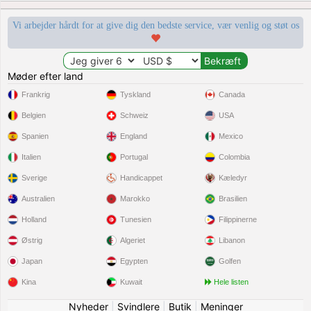
Vi arbejder hårdt for at give dig den bedste service, vær venlig og støt os
Møder efter land
Frankrig
Tyskland
Canada
Belgien
Schweiz
USA
Spanien
England
Mexico
Italien
Portugal
Colombia
Sverige
Handicappet
Kæledyr
Australien
Marokko
Brasilien
Holland
Tunesien
Filippinerne
Østrig
Algeriet
Libanon
Japan
Egypten
Golfen
Kina
Kuwait
Hele listen
Nyheder
|
Svindlere
|
Butik
|
Meninger