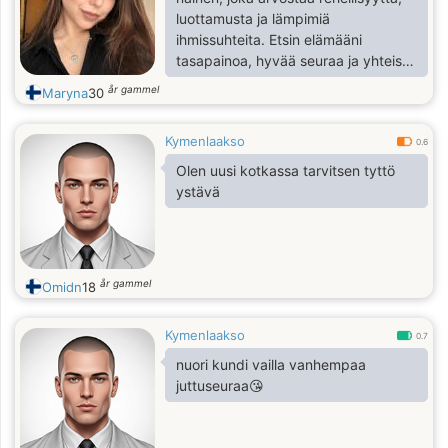
luottamusta ja lämpimiä
ihmissuhteita. Etsin elämääni
tasapainoa, hyvää seuraa ja yhteistä
tulevaisuutta.
år gammel
Maryna
30
Kymenlaakso
0.6
Olen uusi kotkassa tarvitsen tyttö
ystävä
år gammel
Omidn
18
Kymenlaakso
0.7
nuori kundi vailla vanhempaa
juttuseuraa😘