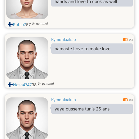
hands and love to cook as well
år gammel
Robio7
57
Kymenlaakso
0.3
namaste Love to make love
år gammel
Nasa4747
38
Kymenlaakso
0.3
yaya oussema tunis 25 ans