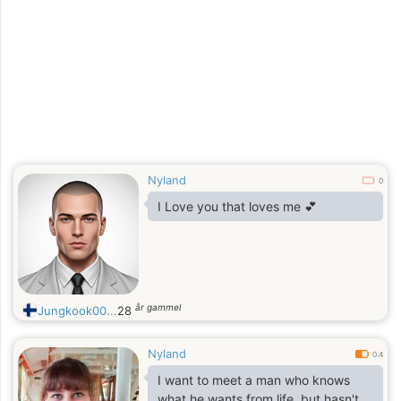
Nyland
0
I Love you that loves me 💕
år gammel
Jungkook00...
28
Nyland
0.4
I want to meet a man who knows
what he wants from life, but hasn't