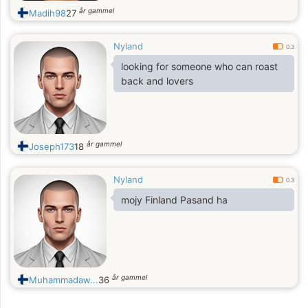
år gammel
Madih98
27
Nyland
0.3
looking for someone who can roast
back and lovers
år gammel
Joseph173
18
Nyland
0.3
mojy Finland Pasand ha
år gammel
Muhammadaw...
36