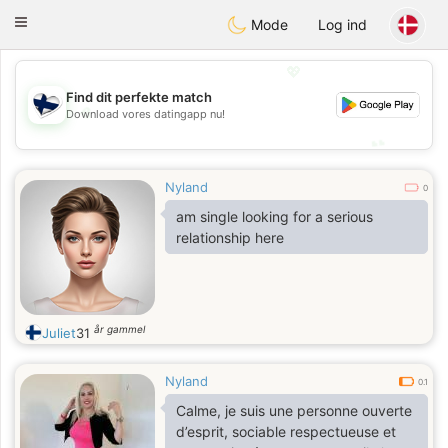
SuomenTreffit
Toggle
Mode
Log ind
navigation
💖
Find dit perfekte match
💖
Download vores datingapp nu!
💕
💕
Nyland
0
am single looking for a serious
relationship here
år gammel
Juliet
31
Nyland
0.1
Calme, je suis une personne ouverte
d’esprit, sociable respectueuse et