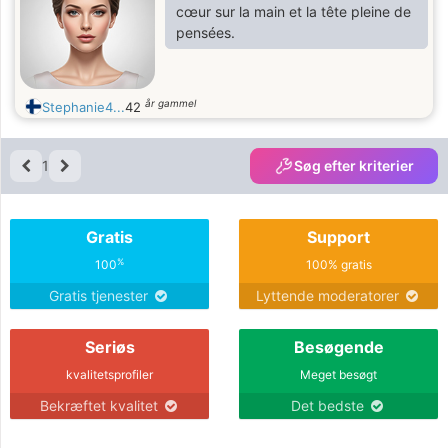
cœur sur la main et la tête pleine de
pensées.
år gammel
Stephanie4...
42
1
Søg efter kriterier
Gratis
Support
%
100
100% gratis
Gratis tjenester
Lyttende moderatorer
Seriøs
Besøgende
kvalitetsprofiler
Meget besøgt
Bekræftet kvalitet
Det bedste