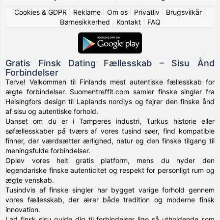
Cookies & GDPR
|
Reklame
|
Om os
|
Privatliv
|
Brugsvilkår
|
Børnesikkerhed
|
Kontakt
|
FAQ
Gratis Finsk Dating Fællesskab – Sisu Ånd
Forbindelser
Terve! Velkommen til Finlands mest autentiske fællesskab for
ægte forbindelser. Suomentreffit.com samler finske singler fra
Helsingfors design til Laplands nordlys og fejrer den finske ånd
af sisu og autentiske forhold.
Uanset om du er i Tamperes industri, Turkus historie eller
søfællesskaber på tværs af vores tusind søer, find kompatible
finner, der værdsætter ærlighed, natur og den finske tilgang til
meningsfulde forbindelser.
Oplev vores helt gratis platform, mens du nyder den
legendariske finske autenticitet og respekt for personligt rum og
ægte venskab.
Tusindvis af finske singler har bygget varige forhold gennem
vores fællesskab, der ærer både tradition og moderne finsk
innovation.
Lad finsk sisu guide dig til forbindelser lige så utholdende som