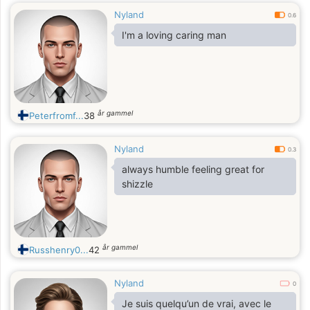
Nyland
0.6
I'm a loving caring man
år gammel
Peterfromf...
38
Nyland
0.3
always humble feeling great for
shizzle
år gammel
Russhenry0...
42
Nyland
0
Je suis quelqu’un de vrai, avec le