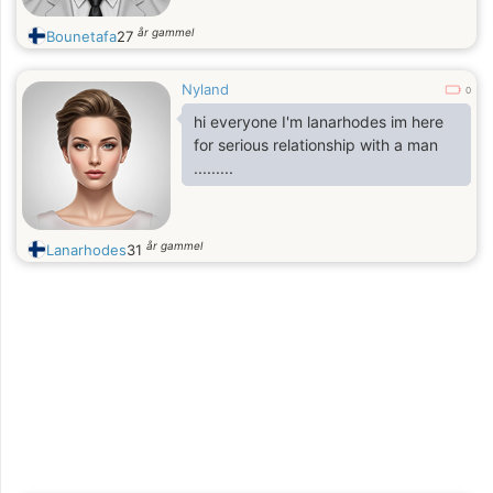
år gammel
Bounetafa
27
Nyland
0
hi everyone I'm lanarhodes im here
for serious relationship with a man
.........
år gammel
Lanarhodes
31