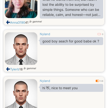
lost the ability to be surprised by
simple things. Someone who can be
reliable, calm, and honest—not just
with me, but with himself.
år gammel
Anna3190
41
Nyland
0
good boy seach for good babe ok ?
år gammel
Tylerb
18
Nyland
0.6
hi 👋, nice to meet you