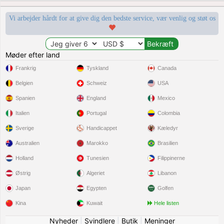
Vi arbejder hårdt for at give dig den bedste service, vær venlig og støt os
Møder efter land
Frankrig
Tyskland
Canada
Belgien
Schweiz
USA
Spanien
England
Mexico
Italien
Portugal
Colombia
Sverige
Handicappet
Kæledyr
Australien
Marokko
Brasilien
Holland
Tunesien
Filippinerne
Østrig
Algeriet
Libanon
Japan
Egypten
Golfen
Kina
Kuwait
Hele listen
Nyheder
|
Svindlere
|
Butik
|
Meninger