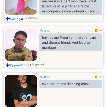
ma passion à part mon travail c’est
la lecture et le jardinage j’aime
m’occuper de mon potager quand je
suis libre j’aime aussi faire du
år gammel
Danieg
40
shopping etc…
Nyland
0.4
hey it's me Prem I am here for true
and decent friend. And lead to
marriage
år gammel
Dprem0206
34
Nyland
0.4
love nature and listening music