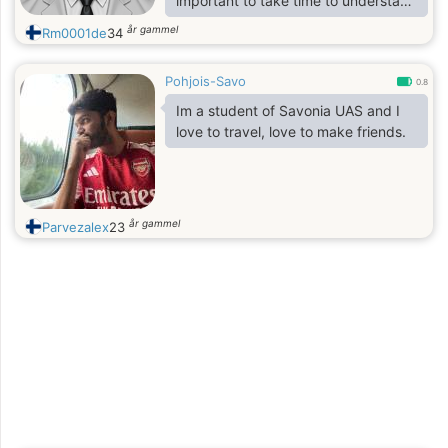
important to take time to understand
each other before committing to a
år gammel
Rm0001de
34
relationship. For me, the best things
develop slowly and honestly.
Pohjois-Savo
0.8
Im a student of Savonia UAS and I
love to travel, love to make friends.
år gammel
Parvezalex
23