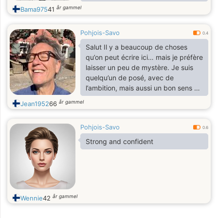
and affection as much as I do. I’m
år gammel
Bama975
41
ready to explore life together, build
something meaningful, and stay true
Pohjois-Savo
to one another through it all.
0.4
Salut Il y a beaucoup de choses
qu’on peut écrire ici… mais je préfère
laisser un peu de mystère. Je suis
quelqu’un de posé, avec de
l’ambition, mais aussi un bon sens de
l’humour. J’aime les conversations
år gammel
Jean1952
66
vraies, les moments simples, et les
personnes qui savent être elles-
Pohjois-Savo
mêmes. Si tu es naturelle, sincère, et
0.6
que tu aimes discuter sans
Strong and confident
pression… on pourrait bien
s’entendre
år gammel
Wennie
42