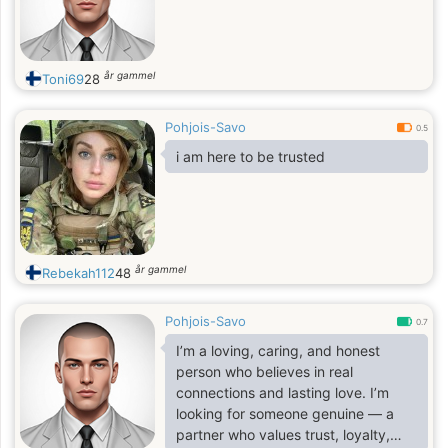
år gammel
Toni69
28
Pohjois-Savo
0.5
i am here to be trusted
år gammel
Rebekah112
48
Pohjois-Savo
0.7
I’m a loving, caring, and honest
person who believes in real
connections and lasting love. I’m
looking for someone genuine — a
partner who values trust, loyalty,