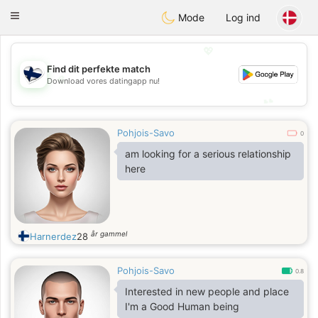
SuomenTreffit
Toggle
Mode
Log ind
navigation
💖
Find dit perfekte match
💖
Download vores datingapp nu!
💕
💕
Pohjois-Savo
0
am looking for a serious relationship
here
år gammel
Harnerdez
28
Pohjois-Savo
0.8
Interested in new people and place
I'm a Good Human being