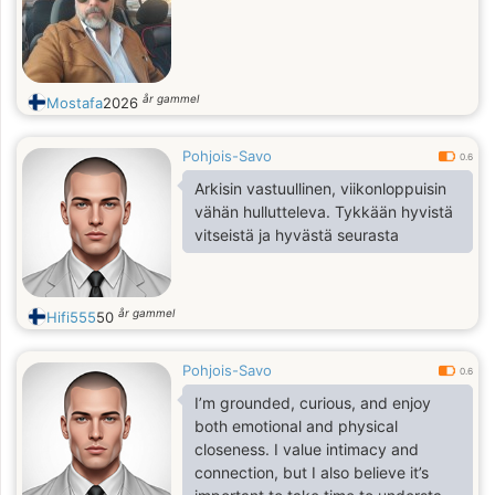
år gammel
Mostafa
2026
Pohjois-Savo
0.6
Arkisin vastuullinen, viikonloppuisin
vähän hullutteleva. Tykkään hyvistä
vitseistä ja hyvästä seurasta
år gammel
Hifi555
50
Pohjois-Savo
0.6
I’m grounded, curious, and enjoy
both emotional and physical
closeness. I value intimacy and
connection, but I also believe it’s