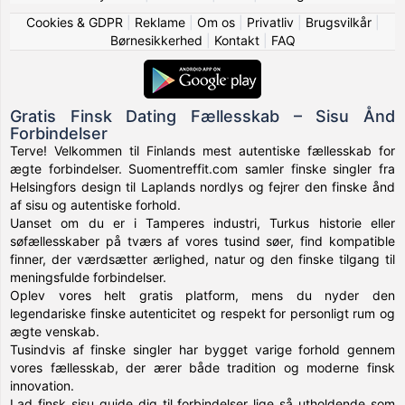
Cookies & GDPR
|
Reklame
|
Om os
|
Privatliv
|
Brugsvilkår
|
Børnesikkerhed
|
Kontakt
|
FAQ
Gratis Finsk Dating Fællesskab – Sisu Ånd
Forbindelser
Terve! Velkommen til Finlands mest autentiske fællesskab for
ægte forbindelser. Suomentreffit.com samler finske singler fra
Helsingfors design til Laplands nordlys og fejrer den finske ånd
af sisu og autentiske forhold.
Uanset om du er i Tamperes industri, Turkus historie eller
søfællesskaber på tværs af vores tusind søer, find kompatible
finner, der værdsætter ærlighed, natur og den finske tilgang til
meningsfulde forbindelser.
Oplev vores helt gratis platform, mens du nyder den
legendariske finske autenticitet og respekt for personligt rum og
ægte venskab.
Tusindvis af finske singler har bygget varige forhold gennem
vores fællesskab, der ærer både tradition og moderne finsk
innovation.
Lad finsk sisu guide dig til forbindelser lige så utholdende som