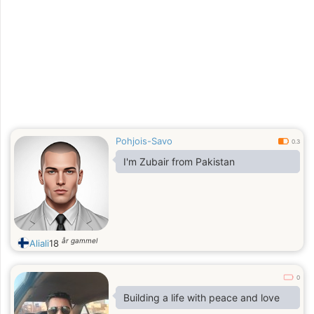
Pohjois-Savo
0.3
I'm Zubair from Pakistan
år gammel
Aliali
18
0
Building a life with peace and love