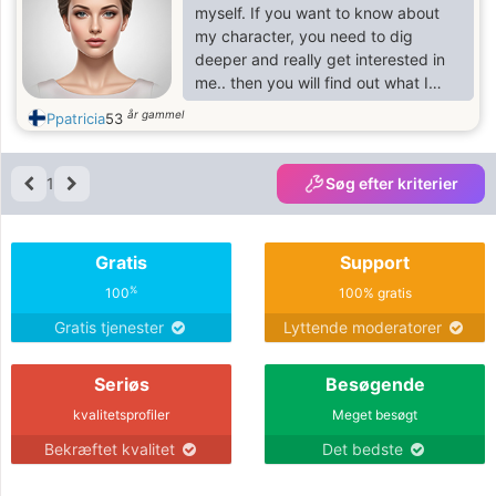
myself. If you want to know about
my character, you need to dig
deeper and really get interested in
me.. then you will find out what I
really amI am an open-minded
år gammel
Ppatricia
53
woman and I am not afraid of facing
new things in my life, I am a risky
woman, but with clear decisions and
1
Søg efter kriterier
goals, a woman of challenges. I have
a warm and spirited nature that
invites you to join on a journey filled
Gratis
Support
with enchantment, laughter, and
exhilarating experiences.)))))))))))
%
100
100% gratis
Gratis tjenester
Lyttende moderatorer
Seriøs
Besøgende
kvalitetsprofiler
Meget besøgt
Bekræftet kvalitet
Det bedste