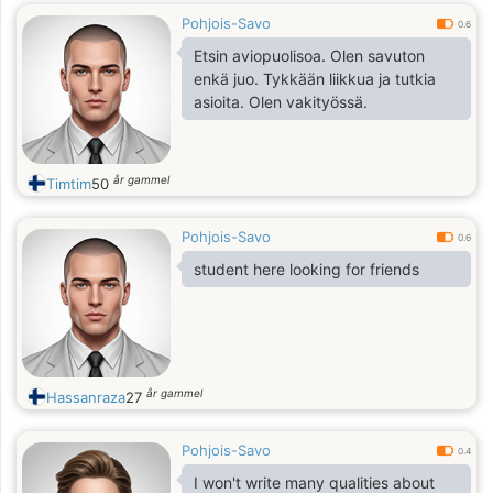
Pohjois-Savo
0.6
Etsin aviopuolisoa. Olen savuton
enkä juo. Tykkään liikkua ja tutkia
asioita. Olen vakityössä.
år gammel
Timtim
50
Pohjois-Savo
0.6
student here looking for friends
år gammel
Hassanraza
27
Pohjois-Savo
0.4
I won't write many qualities about