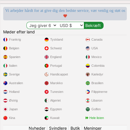
Vi arbejder hårdt for at give dig den bedste service, vær venlig og støt os
Møder efter land
Frankrig
Tyskland
Canada
Belgien
Schweiz
USA
Spanien
England
Mexico
Italien
Portugal
Colombia
Sverige
Handicappet
Kæledyr
Australien
Marokko
Brasilien
Holland
Tunesien
Filippinerne
Østrig
Algeriet
Libanon
Japan
Egypten
Golfen
Kina
Kuwait
Hele listen
Nyheder
|
Svindlere
|
Butik
|
Meninger