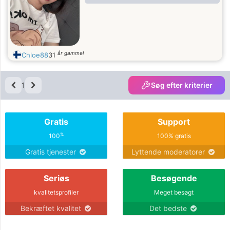
år gammel
Chloe88
31
1
Søg efter kriterier
Gratis
Support
%
100
100% gratis
Gratis tjenester
Lyttende moderatorer
Seriøs
Besøgende
kvalitetsprofiler
Meget besøgt
Bekræftet kvalitet
Det bedste