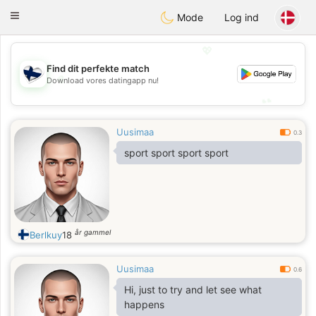
SuomenTreffit
Toggle
Mode
Log ind
navigation
💖
Find dit perfekte match
💖
Download vores datingapp nu!
💕
💕
Uusimaa
0.3
sport sport sport sport
år gammel
Berlkuy
18
Uusimaa
0.6
Hi, just to try and let see what
happens