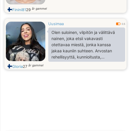
år gammel
Finini81
29
Uusimaa
0.5
Olen suloinen, vilpitön ja välittävä
nainen, joka etsii vakavasti
otettavaa miestä, jonka kanssa
jakaa kauniin suhteen. Arvostan
rehellisyyttä, kunnioitusta,
uskollisuutta ja aitoa
år gammel
Gloria
27
kommunikointia.