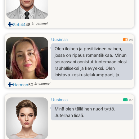
år gammel
Seb44
48
Uusimaa
0.5
Olen iloinen ja positiivinen nainen,
jossa on ripaus romantiikkaa. Minun
seurassani onnistut tuntemaan olosi
rauhalliseksi ja kevyeksi. Olen
loistava keskustelukumppani, ja
keskustelen mielelläni monista eri
år gammel
Harmon
50
aiheista, joten minun seurassani et
tule kyllästymään. Olen luotu perhe-
Uusimaa
elämää varten ja haluan tavata
0.7
miehen, jolle pystyn luomaan
Minä olen tälläinen nuori tyttö.
maagisen maailman, jossa vallitsevat
Jutellaan lisää.
rakkaus, keskinäinen ymmärrys ja