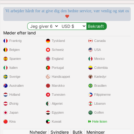
Vi arbejder hårdt for at give dig den bedste service, vær venlig og støt os
Møder efter land
Frankrig
Tyskland
Canada
Belgien
Schweiz
USA
Spanien
England
Mexico
Italien
Portugal
Colombia
Sverige
Handicappet
Kæledyr
Australien
Marokko
Brasilien
Holland
Tunesien
Filippinerne
Østrig
Algeriet
Libanon
Japan
Egypten
Golfen
Kina
Kuwait
Hele listen
Nyheder
|
Svindlere
|
Butik
|
Meninger