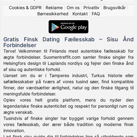
Cookies & GDPR
|
Reklame
|
Om os
|
Privatliv
|
Brugsvilkår
|
Børnesikkerhed
|
Kontakt
|
FAQ
Gratis Finsk Dating Fællesskab – Sisu Ånd
Forbindelser
Terve! Velkommen til Finlands mest autentiske fællesskab for
ægte forbindelser. Suomentreffit.com samler finske singler fra
Helsingfors design til Laplands nordlys og fejrer den finske ånd
af sisu og autentiske forhold.
Uanset om du er i Tamperes industri, Turkus historie eller
søfællesskaber på tværs af vores tusind søer, find kompatible
finner, der værdsætter ærlighed, natur og den finske tilgang til
meningsfulde forbindelser.
Oplev vores helt gratis platform, mens du nyder den
legendariske finske autenticitet og respekt for personligt rum og
ægte venskab.
Tusindvis af finske singler har bygget varige forhold gennem
vores fællesskab, der ærer både tradition og moderne finsk
innovation.
Lad finsk sisu guide dig til forbindelser lige så utholdende som