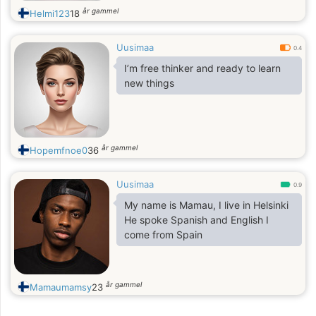
år gammel
Helmi123
18
Uusimaa
0.4
I’m free thinker and ready to learn
new things
år gammel
Hopemfnoe0
36
Uusimaa
0.9
My name is Mamau, I live in Helsinki
He spoke Spanish and English I
come from Spain
år gammel
Mamaumamsy
23