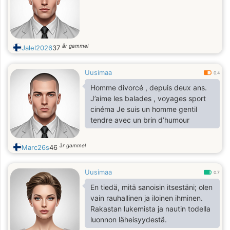
år gammel
Jalel2026
37
Uusimaa
0.4
Homme divorcé , depuis deux ans.
J’aime les balades , voyages sport
cinéma Je suis un homme gentil
tendre avec un brin d’humour
år gammel
Marc26s
46
Uusimaa
0.7
En tiedä, mitä sanoisin itsestäni; olen
vain rauhallinen ja iloinen ihminen.
Rakastan lukemista ja nautin todella
luonnon läheisyydestä.