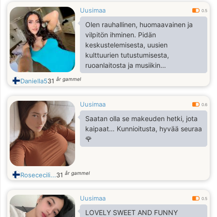
Uusimaa
0.5
Olen rauhallinen, huomaavainen ja
vilpitön ihminen. Pidän
keskustelemisesta, uusien
kulttuurien tutustumisesta,
ruoanlaitosta ja musiikin
kuuntelemisesta. Etsin kunnioittavaa
år gammel
Daniella5
31
ihmistä, jonka kanssa voin rakentaa
kauniin ja läheisen suhteen.
Uusimaa
0.6
Saatan olla se makeuden hetki, jota
kaipaat… Kunnioitusta, hyvää seuraa
🌹
år gammel
Rosececili...
31
Uusimaa
0.5
LOVELY SWEET AND FUNNY