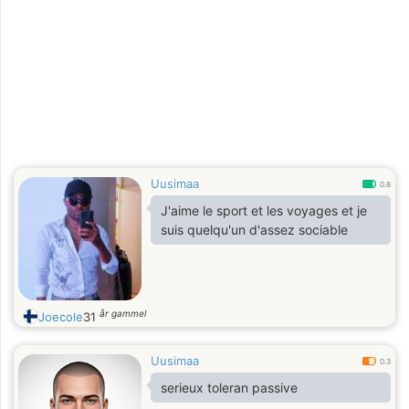
Uusimaa
0.8
J'aime le sport et les voyages et je
suis quelqu'un d'assez sociable
år gammel
Joecole
31
Uusimaa
0.3
serieux toleran passive