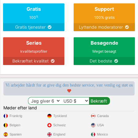
Gratis
Support
%
100
100% gratis
Gratis tjenester
Lyttende moderatorer
Seriøs
Besøgende
kvalitetsprofiler
Meget besøgt
Bekræftet kvalitet
Det bedste
Vi arbejder hårdt for at give dig den bedste service, vær venlig og støt os
Møder efter land
Frankrig
Tyskland
Canada
Belgien
Schweiz
USA
Spanien
England
Mexico