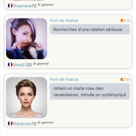
år gammel
Stephanie
72
Fort-de-france
0.5
Recherches d'une relation sérieuse
år gammel
Silvia23
32
Fort-de-france
0.3
nimeni on marie rose olen
ranskalainen, minulla on sydänsyöpä
år gammel
Marierose
72