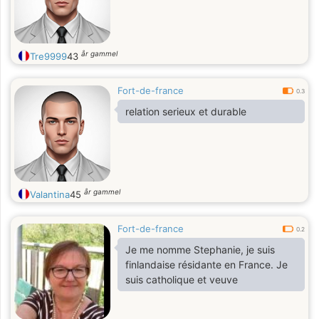
år gammel
Tre9999
43
Fort-de-france
0.3
relation serieux et durable
år gammel
Valantina
45
Fort-de-france
0.2
Je me nomme Stephanie, je suis
finlandaise résidante en France. Je
suis catholique et veuve