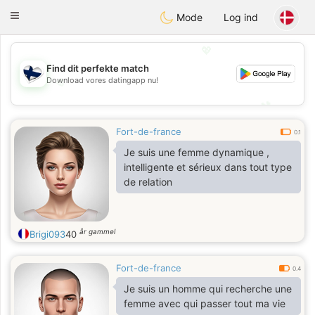
SuomenTreffit
Toggle
Mode
Log ind
navigation
💖
Find dit perfekte match
Download vores datingapp nu!
💖
💕
💕
Fort-de-france
0.1
Je suis une femme dynamique ,
intelligente et sérieux dans tout type
de relation
år gammel
Brigi093
40
Fort-de-france
0.4
Je suis un homme qui recherche une
femme avec qui passer tout ma vie