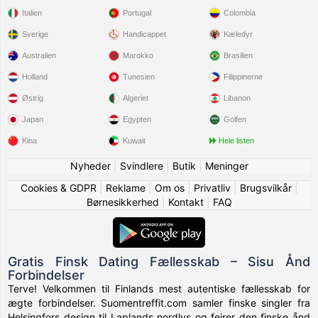
Italien
Portugal
Colombia
Sverige
Handicappet
Kæledyr
Australien
Marokko
Brasilien
Holland
Tunesien
Filippinerne
Østrig
Algeriet
Libanon
Japan
Egypten
Golfen
Kina
Kuwait
Hele listen
Nyheder
|
Svindlere
|
Butik
|
Meninger
Cookies & GDPR
|
Reklame
|
Om os
|
Privatliv
|
Brugsvilkår
|
Børnesikkerhed
|
Kontakt
|
FAQ
Gratis Finsk Dating Fællesskab – Sisu Ånd
Forbindelser
Terve! Velkommen til Finlands mest autentiske fællesskab for
ægte forbindelser. Suomentreffit.com samler finske singler fra
Helsingfors design til Laplands nordlys og fejrer den finske ånd