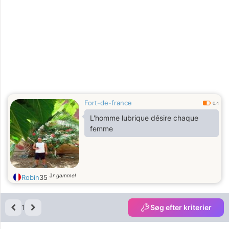
Fort-de-france
0.4
L'homme lubrique désire chaque
femme
år gammel
Robin
35
1
Søg efter kriterier