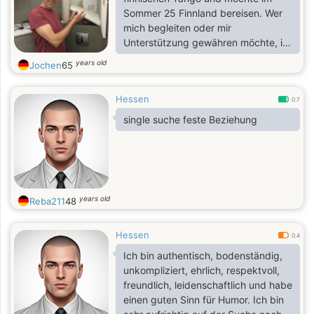
Sommer 25 Finnland bereisen. Wer
mich begleiten oder mir
Unterstützung gewähren möchte, ist
herzlich eingeladen, mit mir Kontakt
years old
Jochen
65
aufzunehmen. Ich habe in einem
sozialen Beruf gearbeitet, bin auch
Hessen
Handwerker und bin finanziell
0.7
unabhängig.
single suche feste Beziehung
years old
Reba211
48
Hessen
0.4
Ich bin authentisch, bodenständig,
unkompliziert, ehrlich, respektvoll,
freundlich, leidenschaftlich und habe
einen guten Sinn für Humor. Ich bin