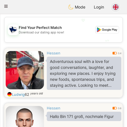
SuomenTreffit
Toggle
Mode
Login
navigation
💖
Find Your Perfect Match
💖
Download our dating app now!
💕
💕
Hessen
0.4
Adventurous soul with a love for
good conversations, laughter, and
exploring new places. I enjoy trying
new foods, spontaneous trips, and
staying active. Looking to meet
someone who can laugh with me,
years old
Ludwig
62
share dreams, and turn ordinary
moments into memories.
Hessen
0.6
Hallo Bin 171 groß, nochmale Figur