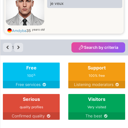
je veux
years old
Amdyba
35
1
Search by criteria
Free
Support
%
100
100% free
Free services
Listening moderators
Serious
Visitors
quality profiles
Very visited
Confirmed quality
The best