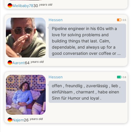
years old
Melibaby78
30
Hessen
0.5
Pipeline engineer in his 60s with a
love for solving problems and
building things that last. Calm,
dependable, and always up for a
good conversation over coffee or a
quiet evening walk. Life has taught
years old
Aaront
64
me the value of patience, humor,
and genuine connection. Looking to
Hessen
meet someone kind-hearted who
0.8
appreciates honesty, shared laughs,
offen , freundlig , zuverlässig , lieb ,
and the simple joys of life.
einfühlsam , charmant , habe einen
Sinn für Humor und loyal .
years old
Najem
26