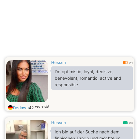
Hessen
0.4
I'm optimistic, loyal, decisive,
benevolent, romantic, active and
responsible
years old
Dedawu
42
Hessen
0.8
Ich bin auf der Suche nach dem
finnischen Tango und möchte im