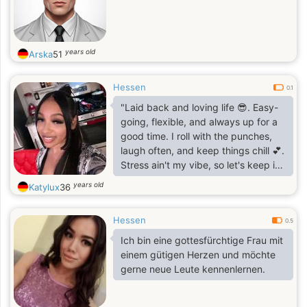
years old
Arska
51
Hessen
0.1
"Laid back and loving life 😎. Easy-
going, flexible, and always up for a
good time. I roll with the punches,
laugh often, and keep things chill 💕.
Stress ain't my vibe, so let's keep it
relaxed and enjoy each other's
years old
Katylux
36
company 🎉"
Hessen
0.5
Ich bin eine gottesfürchtige Frau mit
einem gütigen Herzen und möchte
gerne neue Leute kennenlernen.