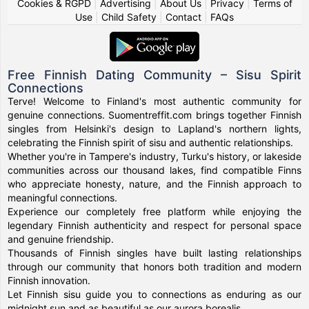
Cookies & RGPD
|
Advertising
|
About Us
|
Privacy
|
Terms of
Use
|
Child Safety
|
Contact
|
FAQs
Free Finnish Dating Community – Sisu Spirit
Connections
Terve! Welcome to Finland's most authentic community for
genuine connections. Suomentreffit.com brings together Finnish
singles from Helsinki's design to Lapland's northern lights,
celebrating the Finnish spirit of sisu and authentic relationships.
Whether you're in Tampere's industry, Turku's history, or lakeside
communities across our thousand lakes, find compatible Finns
who appreciate honesty, nature, and the Finnish approach to
meaningful connections.
Experience our completely free platform while enjoying the
legendary Finnish authenticity and respect for personal space
and genuine friendship.
Thousands of Finnish singles have built lasting relationships
through our community that honors both tradition and modern
Finnish innovation.
Let Finnish sisu guide you to connections as enduring as our
midnight sun and as beautiful as our aurora borealis.