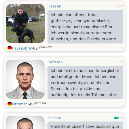
Hessen
0
Ich bin eine offene, treue,
gutherzige, sehr sympathische,
energische und romantische Frau.
Ich werde niemals verraten oder
täuschen, und das Gleiche erwarte
ich auch von meinem Auserwählten.
years old
Fayeaubrey
62
Ich lebe alleine, ich arbeite in der
Schönheitsbranche, ich möchte
Sachsen
glücklich sein
0
Schwimmen, Lesen, Spaziergänge,
Ich bin ein freundlicher, fürsorglicher
Konzerte, Kochen. Ich habe sehr
und intelligenter Mann. Ich bin eine
starke Familienwerte und das
vertrauenswürdige und ehrliche
Einzige, was ich jetzt will, ist, mein
Person. Ich bin positiv und
Schicksal zu erfüllen.
aufrichtig. Ich bin ein Träumer, aber
auch ein Realist. Ich habe eine
years old
Ottoman
68
Leidenschaft für das Leben, ich bin
offen, loyal, romantisch, liebevoll
Hessen
und großzügig. Eine Frau mit einem
0.7
großen Herzen – das bin ich)
Honette et cinsert save aussi se que