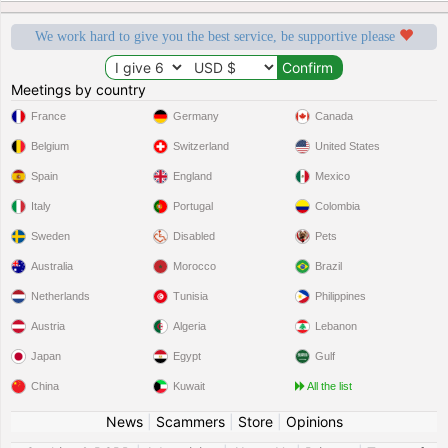
We work hard to give you the best service, be supportive please
Meetings by country
France
Germany
Canada
Belgium
Switzerland
United States
Spain
England
Mexico
Italy
Portugal
Colombia
Sweden
Disabled
Pets
Australia
Morocco
Brazil
Netherlands
Tunisia
Philippines
Austria
Algeria
Lebanon
Japan
Egypt
Gulf
China
Kuwait
All the list
News
|
Scammers
|
Store
|
Opinions