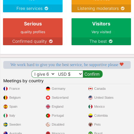
Free services
Listening moderators
Serious
Visitors
quality profiles
Very visited
Confirmed quality
The best
We work hard to give you the best service, be supportive please
Meetings by country
France
Germany
Canada
Belgium
Switzerland
United States
Spain
England
Mexico
Italy
Portugal
Colombia
Sweden
Disabled
Pets
Australia
Morocco
Brazil