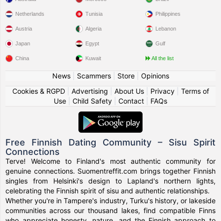
Netherlands
Tunisia
Philippines
Austria
Algeria
Lebanon
Japan
Egypt
Gulf
China
Kuwait
All the list
News
|
Scammers
|
Store
|
Opinions
Cookies & RGPD
|
Advertising
|
About Us
|
Privacy
|
Terms of
Use
|
Child Safety
|
Contact
|
FAQs
Free Finnish Dating Community – Sisu Spirit
Connections
Terve! Welcome to Finland's most authentic community for
genuine connections. Suomentreffit.com brings together Finnish
singles from Helsinki's design to Lapland's northern lights,
celebrating the Finnish spirit of sisu and authentic relationships.
Whether you're in Tampere's industry, Turku's history, or lakeside
communities across our thousand lakes, find compatible Finns
who appreciate honesty, nature, and the Finnish approach to