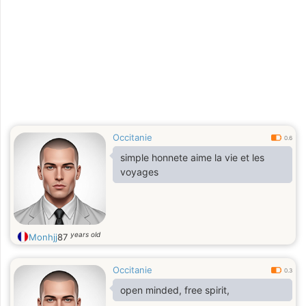
Occitanie
0.6
simple honnete aime la vie et les
voyages
years old
Monhjj
87
Occitanie
0.3
open minded, free spirit,