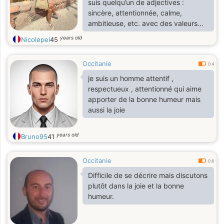
suis quelqu’un de adjectives :
sincère, attentionnée, calme,
ambitieuse, etc. avec des valeurs
solides et l’envie de construire une
years old
Nicolepel
45
relation basée sur la confiance, le
respect et la complicité. Je suis
Occitanie
artiste peintre, ce qui me passionne,
0.4
mais je pense qu’il est aussi
je suis un homme attentif ,
important de savoir équilibrer sa vie
respectueux , attentionné qui aime
professionnelle et personnelle.
apporter de la bonne humeur mais
J’aime lire, voyager, cuisiner, faire
aussi la joie
des randonnées, aller au théâtre,
etc. et
years old
Bruno95
41
Occitanie
0.6
Difficile de se décrire mais discutons
plutôt dans la joie et la bonne
humeur.