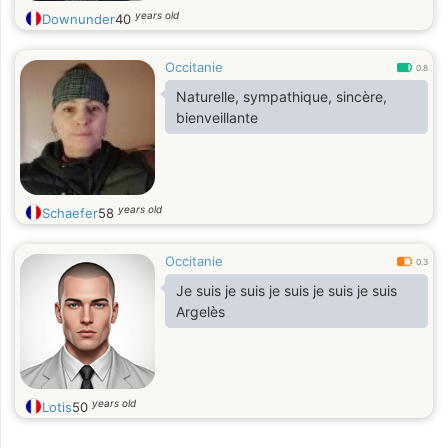
years old
Downunder
40
Occitanie
0.8
Naturelle, sympathique, sincère,
bienveillante
years old
Schaefer
58
Occitanie
0.3
Je suis je suis je suis je suis je suis
Argelès
years old
Lotis
50