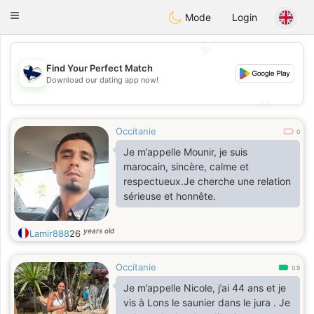
SuomenTreffit
Toggle
Mode
Login
navigation
💖
Find Your Perfect Match
💖
Download our dating app now!
💕
💕
Occitanie
0
Je m’appelle Mounir, je suis
marocain, sincère, calme et
respectueux.Je cherche une relation
sérieuse et honnête.
years old
Lamir888
26
Occitanie
0.9
Je m’appelle Nicole, j’ai 44 ans et je
vis à Lons le saunier dans le jura . Je