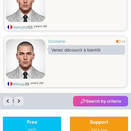
years old
Henryhd
55
Occitanie
0.6
Venez découvrir à bientôt
years old
Miloup
39
1
Search by criteria
Free
Support
%
100
100% free