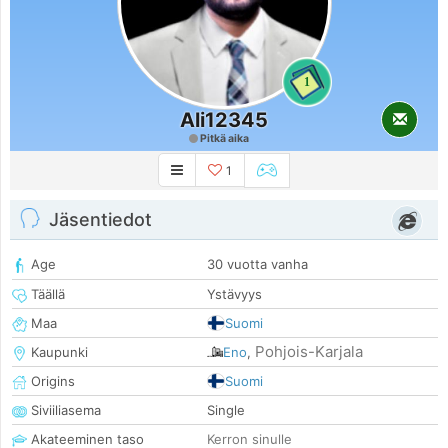
1
Ali12345
Pitkä aika
1
Jäsentiedot
Age
30 vuotta vanha
Täällä
Ystävyys
Maa
Suomi
Pohjois-Karjala
Kaupunki
Eno
,
Origins
Suomi
Siviiliasema
Single
Akateeminen taso
Kerron sinulle