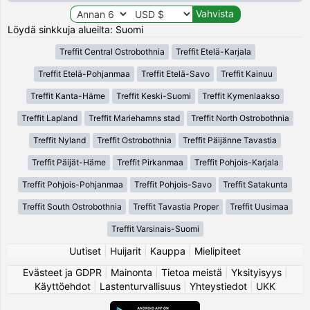
Löydä sinkkuja alueilta: Suomi
Treffit Central Ostrobothnia
Treffit Etelä-Karjala
Treffit Etelä-Pohjanmaa
Treffit Etelä-Savo
Treffit Kainuu
Treffit Kanta-Häme
Treffit Keski-Suomi
Treffit Kymenlaakso
Treffit Lapland
Treffit Mariehamns stad
Treffit North Ostrobothnia
Treffit Nyland
Treffit Ostrobothnia
Treffit Päijänne Tavastia
Treffit Päijät-Häme
Treffit Pirkanmaa
Treffit Pohjois-Karjala
Treffit Pohjois-Pohjanmaa
Treffit Pohjois-Savo
Treffit Satakunta
Treffit South Ostrobothnia
Treffit Tavastia Proper
Treffit Uusimaa
Treffit Varsinais-Suomi
Uutiset
|
Huijarit
|
Kauppa
|
Mielipiteet
Evästeet ja GDPR
|
Mainonta
|
Tietoa meistä
|
Yksityisyys
|
Käyttöehdot
|
Lastenturvallisuus
|
Yhteystiedot
|
UKK