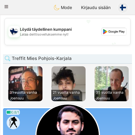
SuomenTreffit
Toggle
Mode
Kirjaudu sisään
navigation
💖
Löydä täydellinen kumppani
💖
Lataa deittisovelluksemme nyt!
💕
💕
Treffit Mies Pohjois-Karjala
31 vuotta vanha
21 vuotta vanha
35 vuotta vanha
Joensuu
Joensuu
Joensuu
0.8/1