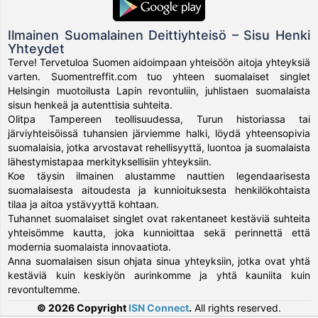
Ilmainen Suomalainen Deittiyhteisö – Sisu Henki
Yhteydet
Terve! Tervetuloa Suomen aidoimpaan yhteisöön aitoja yhteyksiä
varten. Suomentreffit.com tuo yhteen suomalaiset singlet
Helsingin muotoilusta Lapin revontuliin, juhlistaen suomalaista
sisun henkeä ja autenttisia suhteita.
Olitpa Tampereen teollisuudessa, Turun historiassa tai
järviyhteisöissä tuhansien järviemme halki, löydä yhteensopivia
suomalaisia, jotka arvostavat rehellisyyttä, luontoa ja suomalaista
lähestymistapaa merkityksellisiin yhteyksiin.
Koe täysin ilmainen alustamme nauttien legendaarisesta
suomalaisesta aitoudesta ja kunnioituksesta henkilökohtaista
tilaa ja aitoa ystävyyttä kohtaan.
Tuhannet suomalaiset singlet ovat rakentaneet kestäviä suhteita
yhteisömme kautta, joka kunnioittaa sekä perinnettä että
modernia suomalaista innovaatiota.
Anna suomalaisen sisun ohjata sinua yhteyksiin, jotka ovat yhtä
kestäviä kuin keskiyön aurinkomme ja yhtä kauniita kuin
revontultemme.
© 2026 Copyright
ISN Connect
.
All rights reserved.