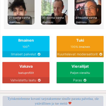
21 vuotta vanha
35 vuotta vanha
31 vuotta vanha
Joensuu
Joensuu
Joensuu
Ilmainen
Tuki
%
100
100% ilmainen
Ilmaiset palvelut
Kuuntelevat moderaattorit
Vakava
Vierailijat
laatuprofiilit
Paljon vierailtu
Vahvistettu laatu
Paras
Työskentelemme kovasti tarjotaksemme sinulle parasta palvelua, ole
ystävällinen ja tue meitä