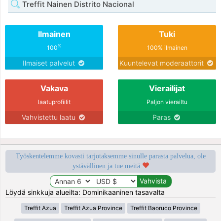
Treffit Nainen Distrito Nacional
Ilmainen
Tuki
%
100
100% ilmainen
Ilmaiset palvelut
Kuuntelevat moderaattorit
Vakava
Vierailijat
laatuprofiilit
Paljon vierailtu
Vahvistettu laatu
Paras
Työskentelemme kovasti tarjotaksemme sinulle parasta palvelua, ole
ystävällinen ja tue meitä
Löydä sinkkuja alueilta: Dominikaaninen tasavalta
Treffit Azua
Treffit Azua Province
Treffit Baoruco Province