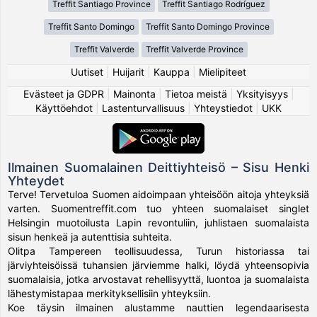
Treffit Santiago Province
Treffit Santiago Rodríguez
Treffit Santo Domingo
Treffit Santo Domingo Province
Treffit Valverde
Treffit Valverde Province
Uutiset
|
Huijarit
|
Kauppa
|
Mielipiteet
Evästeet ja GDPR
|
Mainonta
|
Tietoa meistä
|
Yksityisyys
|
Käyttöehdot
|
Lastenturvallisuus
|
Yhteystiedot
|
UKK
Ilmainen Suomalainen Deittiyhteisö – Sisu Henki
Yhteydet
Terve! Tervetuloa Suomen aidoimpaan yhteisöön aitoja yhteyksiä
varten. Suomentreffit.com tuo yhteen suomalaiset singlet
Helsingin muotoilusta Lapin revontuliin, juhlistaen suomalaista
sisun henkeä ja autenttisia suhteita.
Olitpa Tampereen teollisuudessa, Turun historiassa tai
järviyhteisöissä tuhansien järviemme halki, löydä yhteensopivia
suomalaisia, jotka arvostavat rehellisyyttä, luontoa ja suomalaista
lähestymistapaa merkityksellisiin yhteyksiin.
Koe täysin ilmainen alustamme nauttien legendaarisesta