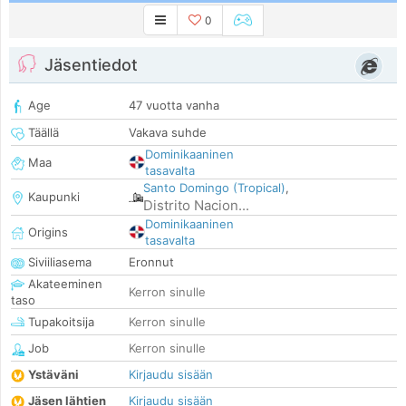
0
Jäsentiedot
Age
47 vuotta vanha
Täällä
Vakava suhde
Dominikaaninen
Maa
tasavalta
Santo Domingo (Tropical)
,
Kaupunki
Distrito Nacion...
Dominikaaninen
Origins
tasavalta
Siviiliasema
Eronnut
Akateeminen
Kerron sinulle
taso
Tupakoitsija
Kerron sinulle
Job
Kerron sinulle
Ystäväni
Kirjaudu sisään
Jäsen lähtien
Kirjaudu sisään