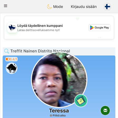
SuomenTreffit
Toggle
Mode
Kirjaudu sisään
navigation
💖
Löydä täydellinen kumppani
💖
Lataa deittisovelluksemme nyt!
💕
💕
Treffit Nainen Distrito Nacional
0.4/1
2
Teressa
Pitkä aika