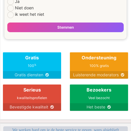
Ja
Niet doen
ik weet het niet
Stemmen
Gratis
Ondersteuning
%
100
100% gratis
Gratis diensten
Luisterende moderators
Serieus
Bezoekers
kwaliteitsprofielen
Veel bezocht
Bevestigde kwaliteit
Het beste
We werken hard om je de beste service te geven, wees alsjeblieft