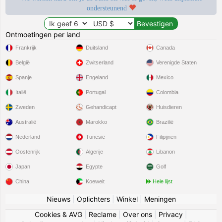
ondersteunend
Ontmoetingen per land
Frankrijk
Duitsland
Canada
België
Zwitserland
Verenigde Staten
Spanje
Engeland
Mexico
Italië
Portugal
Colombia
Zweden
Gehandicapt
Huisdieren
Australië
Marokko
Brazilië
Nederland
Tunesië
Filipijnen
Oostenrijk
Algerije
Libanon
Japan
Egypte
Golf
China
Koeweit
Hele lijst
Nieuws
|
Oplichters
|
Winkel
|
Meningen
Cookies & AVG
|
Reclame
|
Over ons
|
Privacy
|