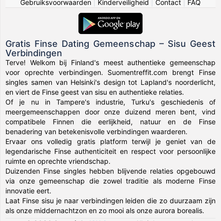
Gebruiksvoorwaarden
|
Kinderveiligheid
|
Contact
|
FAQ
Gratis Finse Dating Gemeenschap – Sisu Geest
Verbindingen
Terve! Welkom bij Finland's meest authentieke gemeenschap
voor oprechte verbindingen. Suomentreffit.com brengt Finse
singles samen van Helsinki's design tot Lapland's noorderlicht,
en viert de Finse geest van sisu en authentieke relaties.
Of je nu in Tampere's industrie, Turku's geschiedenis of
meergemeenschappen door onze duizend meren bent, vind
compatibele Finnen die eerlijkheid, natuur en de Finse
benadering van betekenisvolle verbindingen waarderen.
Ervaar ons volledig gratis platform terwijl je geniet van de
legendarische Finse authenticiteit en respect voor persoonlijke
ruimte en oprechte vriendschap.
Duizenden Finse singles hebben blijvende relaties opgebouwd
via onze gemeenschap die zowel traditie als moderne Finse
innovatie eert.
Laat Finse sisu je naar verbindingen leiden die zo duurzaam zijn
als onze middernachtzon en zo mooi als onze aurora borealis.