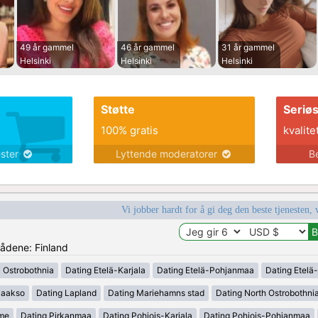
49 år gammel
46 år gammel
31 år gammel
Helsinki
Helsinki
Helsinki
Støtte
Seriø
100% gratis
kvalite
ester
Lyttende moderatorer
B
Vi jobber hardt for å gi deg den beste tjenesten, 
rådene: Finland
l Ostrobothnia
Dating Etelä-Karjala
Dating Etelä-Pohjanmaa
Dating Etelä
laakso
Dating Lapland
Dating Mariehamns stad
Dating North Ostrobothni
äme
Dating Pirkanmaa
Dating Pohjois-Karjala
Dating Pohjois-Pohjanmaa