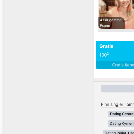
41 år gammel
Espoo
Gratis
%
100
Gratis tjen
Finn singler i om
Dating Centra
Dating Kymen
Dating Päijät-H