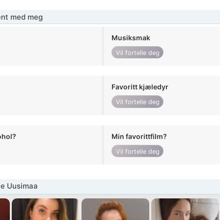
jent med meg
Musiksmak
Vil fortelle deg
Favoritt kjæledyr
Vil fortelle deg
ohol?
Min favorittfilm?
Vil fortelle deg
ne Uusimaa