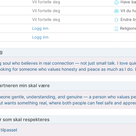
Vil fortelle deg
Have ba
Vil fortelle deg
Vil du h
Vil fortelle deg
Endre by
Logg inn
Religion
Logg inn
g
g soul who believes in real connection — not just small talk. I love qu
Looking for someone who values honesty and peace as much as I do. 
partneren min skal være
meone gentle, understanding, and genuine — a person who values pe
ut wants something real, where both people can feel safe and appre
er som skal respekteres
 tilpasset