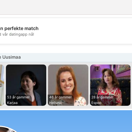
in perfekte match
💖
d vår datingapp nå!
💕
e Uusimaa
53 år gammel
46 år gammel
28 år gammel
Karjaa
Helsinki
Espoo