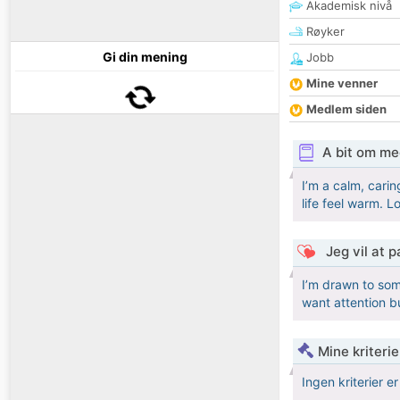
Akademisk nivå
Røyker
Gi din mening
Jobb
Mine venner
Medlem siden
A bit om me
I’m a calm, carin
life feel warm. 
Jeg vil at 
I’m drawn to so
want attention b
Mine kriteri
Ingen kriterier er