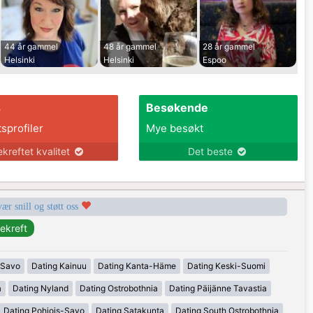
44 år gammel
48 år gammel
28 år gammel
Helsinki
Helsinki
Espoo
s
Besøkende
tsprofiler
Mye besøkt
ekreftet kvalitet
Det beste
vær snill og støtt oss
-Savo
Dating Kainuu
Dating Kanta-Häme
Dating Keski-Suomi
a
Dating Nyland
Dating Ostrobothnia
Dating Päijänne Tavastia
Dating Pohjois-Savo
Dating Satakunta
Dating South Ostrobothnia