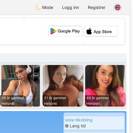
Mode
Logg inn
Registrer
💖
💕
36 år gammel
31 år gammel
49 år gammel
Helsinki
Helsinki
Helsinki
siste tilkobling
Lang tid