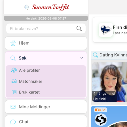
SuomenTreffit
Helsinki 2026-08-08 07:27
Finn d
Last ne
Hjem
Dating Kvinn
Søk
Alle profiler
Matchmaker
Bruk kartet
44 år gammel
Helsinki
Mine Meldinger
0.6/1
Chat