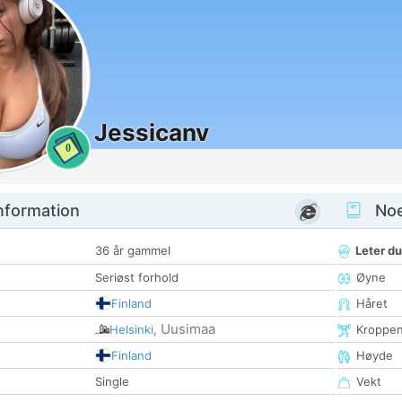
Jessicanv
0
nformation
Noen
36 år gammel
Leter du
Seriøst forhold
Øyne
Finland
Håret
Uusimaa
Helsinki
,
Kroppe
Finland
Høyde
Single
Vekt