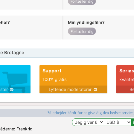
Fortæller dig
ohol?
Min yndlingsfilm?
Fortæller dig
de Bretagne
Support
Seriø
100% gratis
kvalite
ester
Lyttende moderatorer
Be
Vi arbejder hårdt for at give dig den bedste service
råderne: Frankrig