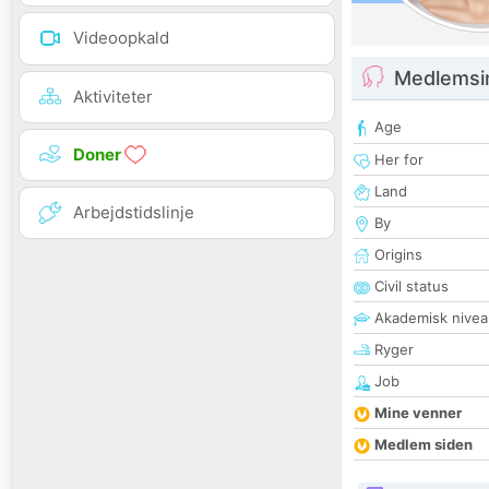
Videoopkald
Medlemsi
Aktiviteter
Age
Doner
Her for
Land
Arbejdstidslinje
By
Origins
Civil status
Akademisk nivea
Ryger
Job
Mine venner
Medlem siden