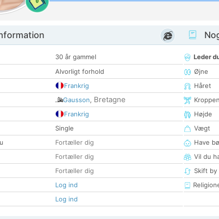
0
nformation
Nogl
30 år gammel
Leder du
Alvorligt forhold
Øjne
Frankrig
Håret
Bretagne
Gausson
,
Kroppe
Frankrig
Højde
Single
Vægt
u
Fortæller dig
Have bø
Fortæller dig
Vil du h
Fortæller dig
Skift by
Log ind
Religion
Log ind