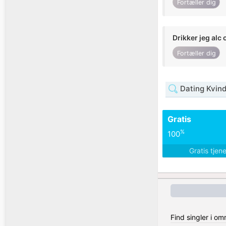
Fortæller dig
Drikker jeg alc 
Fortæller dig
Dating Kvin
Gratis
%
100
Gratis tjen
Find singler i om