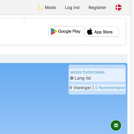
Mode
Log ind
Registrer
💖
💕
sidste forbindelse
Lang tid
9 Visninger |
0 Kommentarer