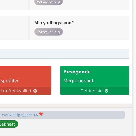
Fortæller dig
Min yndlingssang?
Fortæller dig
s
Besøgende
tsprofiler
Meget besøgt
kræftet kvalitet
Det bedste
, vær venlig og støt os