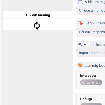
A bit om mi
Unique a mon genr
Giv din mening
Jeg vil have
Sérieux, respons
Mine kriterie
Ingen kriterier er
Lær mig bed
Interesser
Fortæller dig
Udflugt