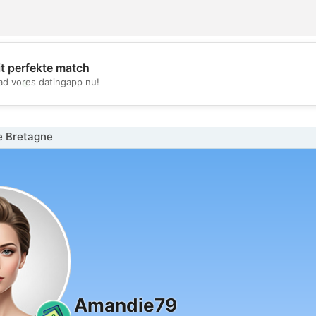
it perfekte match
💖
d vores datingapp nu!
💕
e Bretagne
Amandie79