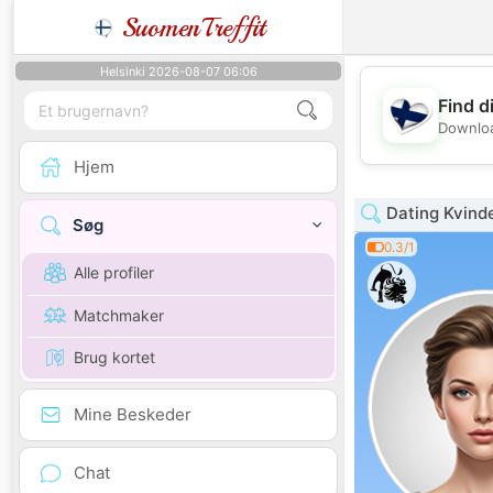
SuomenTreffit
Helsinki 2026-08-07 06:06
Find d
Downloa
Hjem
Dating Kvind
Søg
0.3/1
Alle profiler
Matchmaker
Brug kortet
Mine Beskeder
Chat