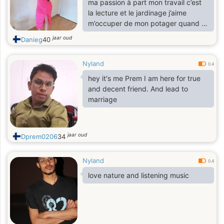
ma passion à part mon travail c’est
la lecture et le jardinage j’aime
m’occuper de mon potager quand je
suis libre j’aime aussi faire du
jaar oud
Danieg
40
shopping etc…
Nyland
0.4
hey it's me Prem I am here for true
and decent friend. And lead to
marriage
jaar oud
Dprem0206
34
Nyland
0.4
love nature and listening music