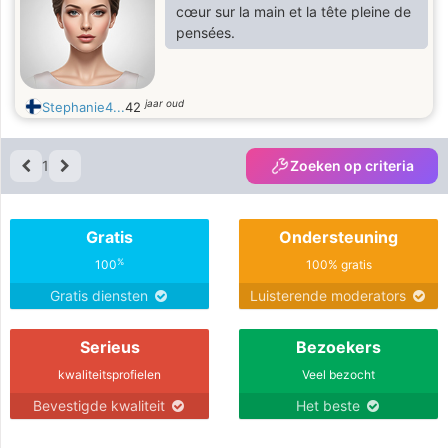
cœur sur la main et la tête pleine de
pensées.
jaar oud
Stephanie4...
42
1
Zoeken op criteria
Gratis
Ondersteuning
%
100
100% gratis
Gratis diensten
Luisterende moderators
Serieus
Bezoekers
kwaliteitsprofielen
Veel bezocht
Bevestigde kwaliteit
Het beste