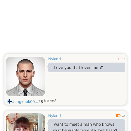
Nyland
0
I Love you that loves me 💕
jaar oud
Jungkook00...
28
Nyland
0.4
I want to meet a man who knows
what he wants from life, but hasn't