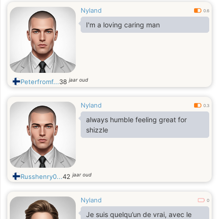
Nyland
0.6
I'm a loving caring man
jaar oud
Peterfromf...
38
Nyland
0.3
always humble feeling great for
shizzle
jaar oud
Russhenry0...
42
Nyland
0
Je suis quelqu’un de vrai, avec le