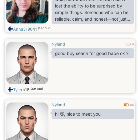
lost the ability to be surprised by
simple things. Someone who can be
reliable, calm, and honest—not just
with me, but with himself.
jaar oud
Anna3190
41
Nyland
0
good boy seach for good babe ok ?
jaar oud
Tylerb
18
Nyland
0.6
hi 👋, nice to meet you