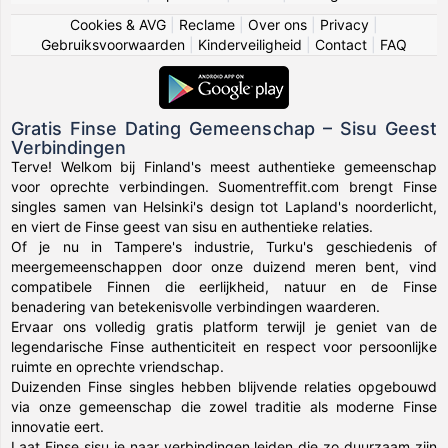
Cookies & AVG
|
Reclame
|
Over ons
|
Privacy
|
Gebruiksvoorwaarden
|
Kinderveiligheid
|
Contact
|
FAQ
Gratis Finse Dating Gemeenschap – Sisu Geest
Verbindingen
Terve! Welkom bij Finland's meest authentieke gemeenschap
voor oprechte verbindingen. Suomentreffit.com brengt Finse
singles samen van Helsinki's design tot Lapland's noorderlicht,
en viert de Finse geest van sisu en authentieke relaties.
Of je nu in Tampere's industrie, Turku's geschiedenis of
meergemeenschappen door onze duizend meren bent, vind
compatibele Finnen die eerlijkheid, natuur en de Finse
benadering van betekenisvolle verbindingen waarderen.
Ervaar ons volledig gratis platform terwijl je geniet van de
legendarische Finse authenticiteit en respect voor persoonlijke
ruimte en oprechte vriendschap.
Duizenden Finse singles hebben blijvende relaties opgebouwd
via onze gemeenschap die zowel traditie als moderne Finse
innovatie eert.
Laat Finse sisu je naar verbindingen leiden die zo duurzaam zijn