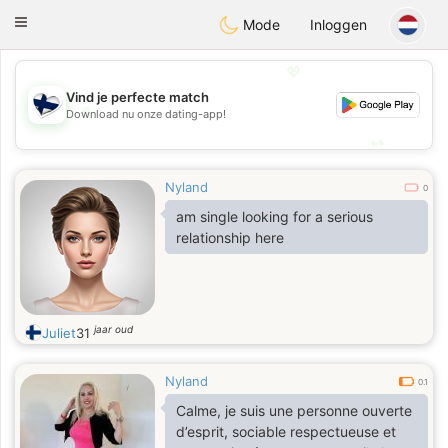
SuomenTreffit
Toggle
Mode
Inloggen
navigation
💖
Vind je perfecte match
💖
Download nu onze dating-app!
💕
💕
Nyland
0
am single looking for a serious
relationship here
jaar oud
Juliet
31
Nyland
0.1
Calme, je suis une personne ouverte
d’esprit, sociable respectueuse et