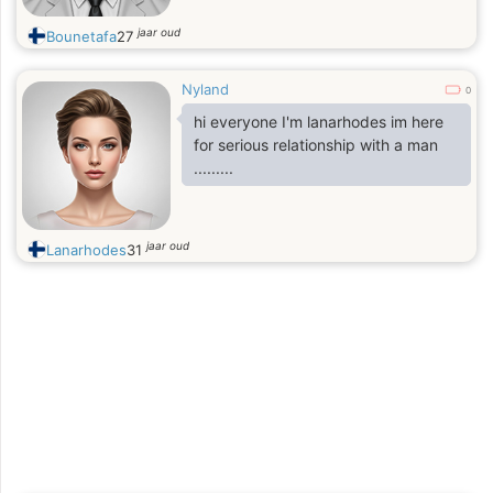
jaar oud
Bounetafa
27
Nyland
0
hi everyone I'm lanarhodes im here
for serious relationship with a man
.........
jaar oud
Lanarhodes
31