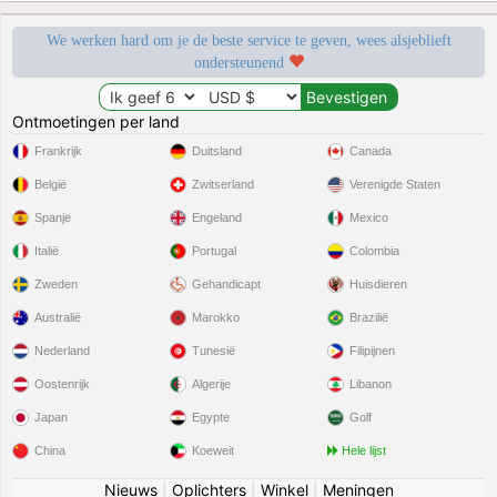
We werken hard om je de beste service te geven, wees alsjeblieft
ondersteunend
Ontmoetingen per land
Frankrijk
Duitsland
Canada
België
Zwitserland
Verenigde Staten
Spanje
Engeland
Mexico
Italië
Portugal
Colombia
Zweden
Gehandicapt
Huisdieren
Australië
Marokko
Brazilië
Nederland
Tunesië
Filipijnen
Oostenrijk
Algerije
Libanon
Japan
Egypte
Golf
China
Koeweit
Hele lijst
Nieuws
|
Oplichters
|
Winkel
|
Meningen