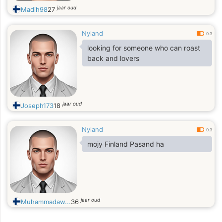
jaar oud
Madih98
27
Nyland
0.3
looking for someone who can roast
back and lovers
jaar oud
Joseph173
18
Nyland
0.3
mojy Finland Pasand ha
jaar oud
Muhammadaw...
36