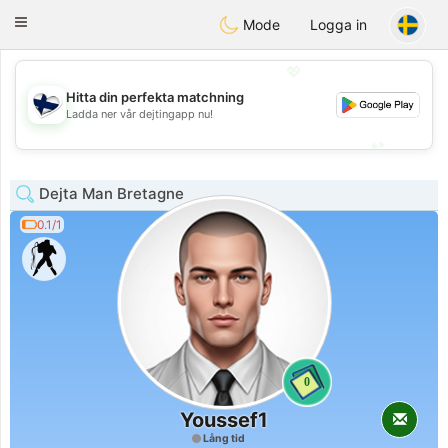
SuomenTreffit
Toggle
Mode
Logga in
navigation
💖
Hitta din perfekta matchning
💖
Ladda ner vår dejtingapp nu!
💕
💕
Dejta Man Bretagne
0.1/1
0
Youssef1
Lång tid