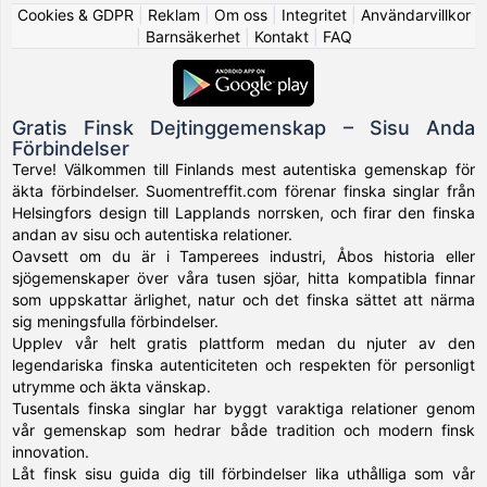
Cookies & GDPR
|
Reklam
|
Om oss
|
Integritet
|
Användarvillkor
|
Barnsäkerhet
|
Kontakt
|
FAQ
Gratis Finsk Dejtinggemenskap – Sisu Anda
Förbindelser
Terve! Välkommen till Finlands mest autentiska gemenskap för
äkta förbindelser. Suomentreffit.com förenar finska singlar från
Helsingfors design till Lapplands norrsken, och firar den finska
andan av sisu och autentiska relationer.
Oavsett om du är i Tamperees industri, Åbos historia eller
sjögemenskaper över våra tusen sjöar, hitta kompatibla finnar
som uppskattar ärlighet, natur och det finska sättet att närma
sig meningsfulla förbindelser.
Upplev vår helt gratis plattform medan du njuter av den
legendariska finska autenticiteten och respekten för personligt
utrymme och äkta vänskap.
Tusentals finska singlar har byggt varaktiga relationer genom
vår gemenskap som hedrar både tradition och modern finsk
innovation.
Låt finsk sisu guida dig till förbindelser lika uthålliga som vår