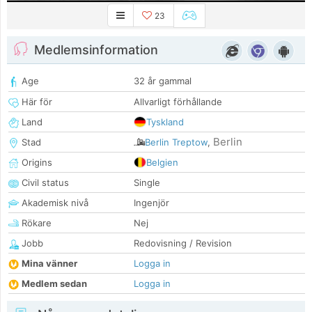
23
Medlemsinformation
Age
32 år gammal
Här för
Allvarligt förhållande
Land
Tyskland
Berlin
Stad
Berlin Treptow
,
Origins
Belgien
Civil status
Single
Akademisk nivå
Ingenjör
Rökare
Nej
Jobb
Redovisning / Revision
Mina vänner
Logga in
Medlem sedan
Logga in