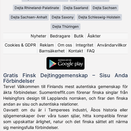
Dejta Rhineland-Palatinate
Dejta Saarland
Dejta Sachsen
Dejta Sachsen-Anhalt
Dejta Saxony
Dejta Schleswig-Holstein
Dejta Thüringen
Nyheter
|
Bedragare
|
Butik
|
Åsikter
Cookies & GDPR
|
Reklam
|
Om oss
|
Integritet
|
Användarvillkor
|
Barnsäkerhet
|
Kontakt
|
FAQ
Gratis Finsk Dejtinggemenskap – Sisu Anda
Förbindelser
Terve! Välkommen till Finlands mest autentiska gemenskap för
äkta förbindelser. Suomentreffit.com förenar finska singlar från
Helsingfors design till Lapplands norrsken, och firar den finska
andan av sisu och autentiska relationer.
Oavsett om du är i Tamperees industri, Åbos historia eller
sjögemenskaper över våra tusen sjöar, hitta kompatibla finnar
som uppskattar ärlighet, natur och det finska sättet att närma
sig meningsfulla förbindelser.