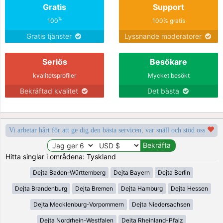
Gratis
Support
%
100
100% gratis
Gratis tjänster
Lyssnande moderatorer
Seriös
Besökare
kvalitetsprofiler
Mycket besökt
Bekräftad kvalitet
Det bästa
Vi arbetar hårt för att ge dig den bästa servicen, var snäll och stöd oss
Hitta singlar i områdena: Tyskland
Dejta Baden-Württemberg
Dejta Bayern
Dejta Berlin
Dejta Brandenburg
Dejta Bremen
Dejta Hamburg
Dejta Hessen
Dejta Mecklenburg-Vorpommern
Dejta Niedersachsen
Dejta Nordrhein-Westfalen
Dejta Rheinland-Pfalz