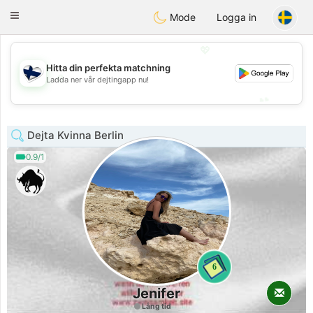
SuomenTreffit
Toggle
Mode
Logga in
navigation
💖
Hitta din perfekta matchning
💖
Ladda ner vår dejtingapp nu!
💕
💕
Dejta Kvinna Berlin
0.9/1
6
Jenifer
Lång tid