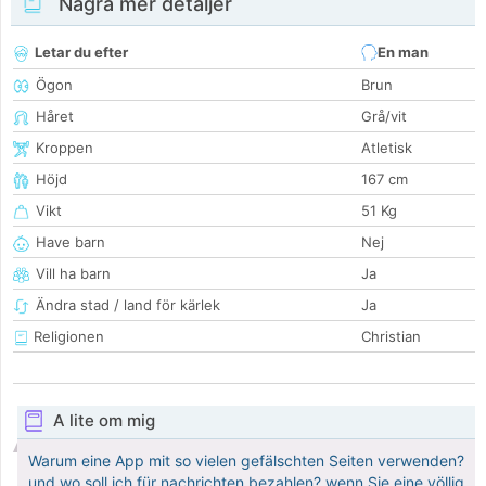
Några mer detaljer
Letar du efter
En man
Ögon
Brun
Håret
Grå/vit
Kroppen
Atletisk
Höjd
167 cm
Vikt
51 Kg
Have barn
Nej
Vill ha barn
Ja
Ändra stad / land för kärlek
Ja
Religionen
Christian
A lite om mig
Warum eine App mit so vielen gefälschten Seiten verwenden?
und wo soll ich für nachrichten bezahlen? wenn Sie eine völlig