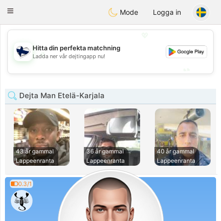
SuomenTreffit
Toggle
Mode
Logga in
navigation
💖
Hitta din perfekta matchning
💖
Ladda ner vår dejtingapp nu!
💕
💕
Dejta Man Etelä-Karjala
43 år gammal
36 år gammal
40 år gammal
Lappeenranta
Lappeenranta
Lappeenranta
0.3/1