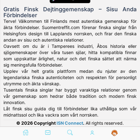
Gratis Finsk Dejtinggemenskap – Sisu Anda
Förbindelser
Terve! Välkommen till Finlands mest autentiska gemenskap för
äkta förbindelser. Suomentreffit.com förenar finska singlar från
Helsingfors design till Lapplands norrsken, och firar den finska
andan av sisu och autentiska relationer.
Oavsett om du är i Tamperees industri, Åbos historia eller
sjögemenskaper över våra tusen sjöar, hitta kompatibla finnar
som uppskattar ärlighet, natur och det finska sättet att närma
sig meningsfulla förbindelser.
Upplev vår helt gratis plattform medan du njuter av den
legendariska finska autenticiteten och respekten för personligt
utrymme och äkta vänskap.
Tusentals finska singlar har byggt varaktiga relationer genom
vår gemenskap som hedrar både tradition och modern finsk
innovation.
Låt finsk sisu guida dig till förbindelser lika uthålliga som vår
midnattssol och lika vackra som vårt norrsken.
© 2026 Copyright
ISN Connect
.
All rights reserved.