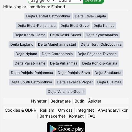
Hitta singlar i områdena: Finland
Dejta Central Ostrobothnia
Dejta Etelä-Karjala
Dejta Etelä-Pohjanmaa
Dejta Etelä-Savo
Dejta Kainuu
Dejta Kanta-Häme
Dejta Keski-Suomi
Dejta Kymenlaakso
Dejta Lapland
Dejta Mariehamns stad
Dejta North Ostrobothnia
Dejta Nyland
Dejta Ostrobothnia
Dejta Päijänne Tavastia
Dejta Päijät-Häme
Dejta Pirkanmaa
Dejta Pohjois-Karjala
Dejta Pohjois-Pohjanmaa
Dejta Pohjois-Savo
Dejta Satakunta
Dejta South Ostrobothnia
Dejta Tavastia Proper
Dejta Uusimaa
Dejta Varsinais-Suomi
Nyheter
|
Bedragare
|
Butik
|
Åsikter
Cookies & GDPR
|
Reklam
|
Om oss
|
Integritet
|
Användarvillkor
|
Barnsäkerhet
|
Kontakt
|
FAQ