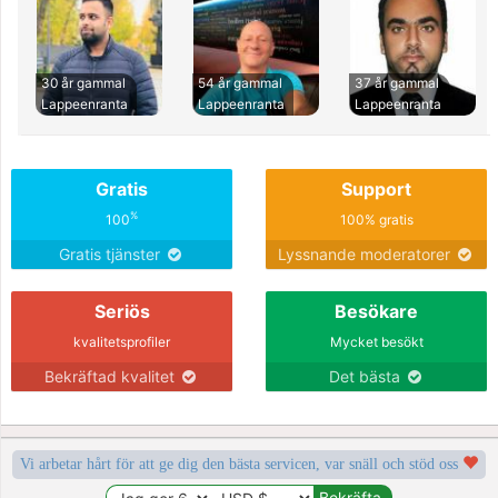
30 år gammal
54 år gammal
37 år gammal
Lappeenranta
Lappeenranta
Lappeenranta
Gratis
Support
%
100
100% gratis
Gratis tjänster
Lyssnande moderatorer
Seriös
Besökare
kvalitetsprofiler
Mycket besökt
Bekräftad kvalitet
Det bästa
Vi arbetar hårt för att ge dig den bästa servicen, var snäll och stöd oss