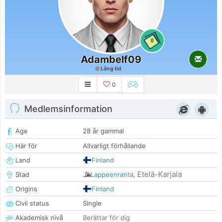
0
Adambelf09
Lång tid
0
Medlemsinformation
Age
28 år gammal
Här för
Allvarligt förhållande
Land
Finland
Etelä-Karjala
Stad
Lappeenranta
,
Origins
Finland
Civil status
Single
Akademisk nivå
Berättar för dig