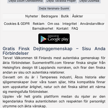
Dejta South Ostrobothnia
Dejta Tavastia Proper
Dejta Uusimaa
Dejta Varsinais-Suomi
Nyheter
|
Bedragare
|
Butik
|
Åsikter
Cookies & GDPR
|
Reklam
|
Om oss
|
Integritet
|
Användarvillkor
|
Barnsäkerhet
|
Kontakt
|
FAQ
Gratis Finsk Dejtinggemenskap – Sisu Anda
Förbindelser
Terve! Välkommen till Finlands mest autentiska gemenskap för
äkta förbindelser. Suomentreffit.com förenar finska singlar från
Helsingfors design till Lapplands norrsken, och firar den finska
andan av sisu och autentiska relationer.
Oavsett om du är i Tamperees industri, Åbos historia eller
sjögemenskaper över våra tusen sjöar, hitta kompatibla finnar
som uppskattar ärlighet, natur och det finska sättet att närma
sig meningsfulla förbindelser.
Upplev vår helt gratis plattform medan du njuter av den
legendariska finska autenticiteten och respekten för personligt
utrymme och äkta vänskap.