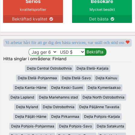
Seriös
Besökare
kvalitetsprofiler
Mycket besökt
Bekräftad kvalitet
Det bästa
Vi arbetar hårt för att ge dig den bästa servicen, var snäll och stöd oss
Hitta singlar i områdena: Finland
Dejta Central Ostrobothnia
Dejta Etelä-Karjala
Dejta Etelä-Pohjanmaa
Dejta Etelä-Savo
Dejta Kainuu
Dejta Kanta-Häme
Dejta Keski-Suomi
Dejta Kymenlaakso
Dejta Lapland
Dejta Mariehamns stad
Dejta North Ostrobothnia
Dejta Nyland
Dejta Ostrobothnia
Dejta Päijänne Tavastia
Dejta Päijät-Häme
Dejta Pirkanmaa
Dejta Pohjois-Karjala
Dejta Pohjois-Pohjanmaa
Dejta Pohjois-Savo
Dejta Satakunta