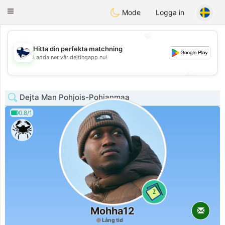
SuomenTreffit
Toggle
Mode
Logga in
navigation
💖
Hitta din perfekta matchning
💖
Ladda ner vår dejtingapp nu!
💕
💕
Dejta Man Pohjois-Pohjanmaa
0.8/1
2
Mohha12
Lång tid