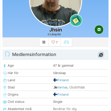
1
Jhsin
Lång tid
7
Medlemsinformation
Age
47 år gammal
Här för
Vänskap
Land
Finland
Uusimaa
Stad
Vantaa
,
Origins
Finland
Civil status
Single
Akademisk nivå
Berättar för dig