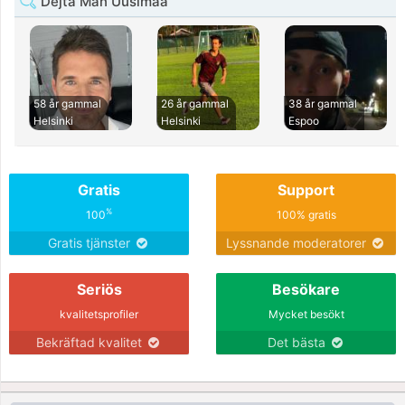
Dejta Man Uusimaa
58 år gammal
26 år gammal
38 år gammal
Helsinki
Helsinki
Espoo
Gratis
Support
%
100
100% gratis
Gratis tjänster
Lyssnande moderatorer
Seriös
Besökare
kvalitetsprofiler
Mycket besökt
Bekräftad kvalitet
Det bästa