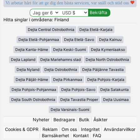
Vi arbetar hårt för att ge dig den bästa servicen, var snäll och stöd oss
Hitta singlar i områdena: Finland
Dejta Central Ostrobothnia
Dejta Etelä-Karjala
Dejta Etelä-Pohjanmaa
Dejta Etelä-Savo
Dejta Kainuu
Dejta Kanta-Häme
Dejta Keski-Suomi
Dejta Kymenlaakso
Dejta Lapland
Dejta Mariehamns stad
Dejta North Ostrobothnia
Dejta Nyland
Dejta Ostrobothnia
Dejta Päijänne Tavastia
Dejta Päijät-Häme
Dejta Pirkanmaa
Dejta Pohjois-Karjala
Dejta Pohjois-Pohjanmaa
Dejta Pohjois-Savo
Dejta Satakunta
Dejta South Ostrobothnia
Dejta Tavastia Proper
Dejta Uusimaa
Dejta Varsinais-Suomi
Nyheter
|
Bedragare
|
Butik
|
Åsikter
Cookies & GDPR
|
Reklam
|
Om oss
|
Integritet
|
Användarvillkor
|
Barnsäkerhet
|
Kontakt
|
FAQ