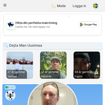
SuomenTreffit
Toggle
Mode
Logga in
navigation
💖
💖
Hitta din perfekta matchning
Ladda ner vår dejtingapp nu!
💕
💕
Dejta Man Uusimaa
27 år gammal
57 år gammal
38 år gammal
Vantaa
Helsinki
Espoo
0.8/1