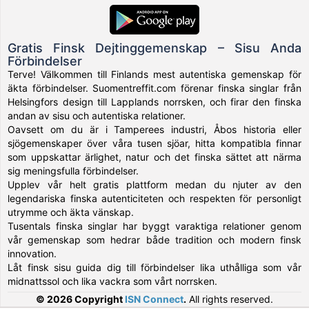
Gratis Finsk Dejtinggemenskap – Sisu Anda
Förbindelser
Terve! Välkommen till Finlands mest autentiska gemenskap för
äkta förbindelser. Suomentreffit.com förenar finska singlar från
Helsingfors design till Lapplands norrsken, och firar den finska
andan av sisu och autentiska relationer.
Oavsett om du är i Tamperees industri, Åbos historia eller
sjögemenskaper över våra tusen sjöar, hitta kompatibla finnar
som uppskattar ärlighet, natur och det finska sättet att närma
sig meningsfulla förbindelser.
Upplev vår helt gratis plattform medan du njuter av den
legendariska finska autenticiteten och respekten för personligt
utrymme och äkta vänskap.
Tusentals finska singlar har byggt varaktiga relationer genom
vår gemenskap som hedrar både tradition och modern finsk
innovation.
Låt finsk sisu guida dig till förbindelser lika uthålliga som vår
midnattssol och lika vackra som vårt norrsken.
© 2026 Copyright
ISN Connect
.
All rights reserved.