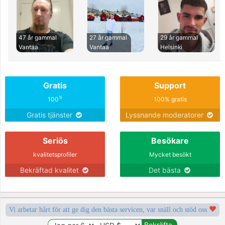
47 år gammal
27 år gammal
29 år gammal
Vantaa
Vantaa
Helsinki
Gratis
Support
%
100
100% gratis
Gratis tjänster
Lyssnande moderatorer
Seriös
Besökare
kvalitetsprofiler
Mycket besökt
Bekräftad kvalitet
Det bästa
Vi arbetar hårt för att ge dig den bästa servicen, var snäll och stöd oss