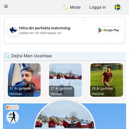
SuomenTreffit
Toggle
Mode
Logga in
navigation
💖
Hitta din perfekta matchning
💖
Ladda ner vår dejtingapp nu!
💕
💕
Dejta Man Uusimaa
37 år gammal
27 år gammal
26 år gammal
Helsinki
Vantaa
Helsinki
0.6/1