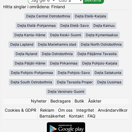
Hitta singlar i områdena: Finland
Dejta Central Ostrobothnia
Dejta Etelä-Karjala
Dejta Etelä-Pohjanmaa
Dejta Etelä-Savo
Dejta Kainuu
Dejta Kanta-Häme
Dejta Keski-Suomi
Dejta Kymenlaakso
Dejta Lapland
Dejta Mariehamns stad
Dejta North Ostrobothnia
Dejta Nyland
Dejta Ostrobothnia
Dejta Päijänne Tavastia
Dejta Päijät-Häme
Dejta Pirkanmaa
Dejta Pohjois-Karjala
Dejta Pohjois-Pohjanmaa
Dejta Pohjois-Savo
Dejta Satakunta
Dejta South Ostrobothnia
Dejta Tavastia Proper
Dejta Uusimaa
Dejta Varsinais-Suomi
Nyheter
|
Bedragare
|
Butik
|
Åsikter
Cookies & GDPR
|
Reklam
|
Om oss
|
Integritet
|
Användarvillkor
|
Barnsäkerhet
|
Kontakt
|
FAQ