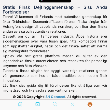
Gratis Finsk Dejtinggemenskap – Sisu Anda
Förbindelser
Terve! Välkommen till Finlands mest autentiska gemenskap för
äkta förbindelser. Suomentreffit.com förenar finska singlar från
Helsingfors design till Lapplands norrsken, och firar den finska
andan av sisu och autentiska relationer.
Oavsett om du är i Tamperees industri, Åbos historia eller
sjögemenskaper över våra tusen sjöar, hitta kompatibla finnar
som uppskattar ärlighet, natur och det finska sättet att närma
sig meningsfulla förbindelser.
Upplev vår helt gratis plattform medan du njuter av den
legendariska finska autenticiteten och respekten för personligt
utrymme och äkta vänskap.
Tusentals finska singlar har byggt varaktiga relationer genom
vår gemenskap som hedrar både tradition och modern finsk
innovation.
Låt finsk sisu guida dig till förbindelser lika uthålliga som vår
midnattssol och lika vackra som vårt norrsken.
© 2026 Copyright
ISN Connect
.
All rights reserved.