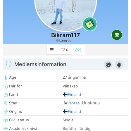
0
Bikram117
Lång tid
0
Medlemsinformation
Age
27 år gammal
Här för
Vänskap
Land
Finland
Uusimaa
Stad
Vantaa
,
Origins
Finland
Civil status
Single
Akademisk nivå
Berättar för dig