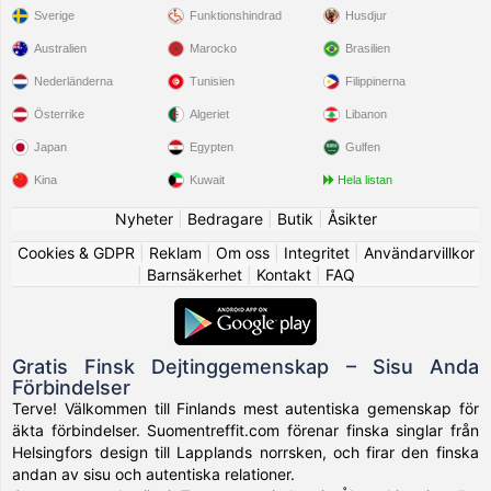
Sverige
Funktionshindrad
Husdjur
Australien
Marocko
Brasilien
Nederländerna
Tunisien
Filippinerna
Österrike
Algeriet
Libanon
Japan
Egypten
Gulfen
Kina
Kuwait
Hela listan
Nyheter
|
Bedragare
|
Butik
|
Åsikter
Cookies & GDPR
|
Reklam
|
Om oss
|
Integritet
|
Användarvillkor
|
Barnsäkerhet
|
Kontakt
|
FAQ
Gratis Finsk Dejtinggemenskap – Sisu Anda
Förbindelser
Terve! Välkommen till Finlands mest autentiska gemenskap för
äkta förbindelser. Suomentreffit.com förenar finska singlar från
Helsingfors design till Lapplands norrsken, och firar den finska
andan av sisu och autentiska relationer.