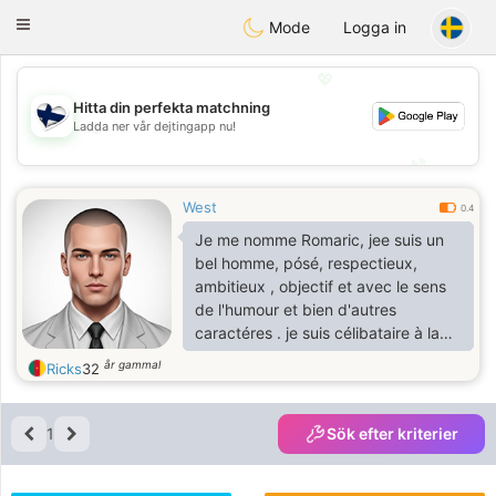
SuomenTreffit
Toggle
Mode
Logga in
navigation
💖
Hitta din perfekta matchning
Ladda ner vår dejtingapp nu!
💖
💕
💕
West
0.4
Je me nomme Romaric, jee suis un
bel homme, pósé, respectieux,
ambitieux , objectif et avec le sens
de l'humour et bien d'autres
caractéres . je suis célibataire à la
rechecher de l'amour réel et
år gammal
Ricks
32
véritable
1
Sök efter kriterier