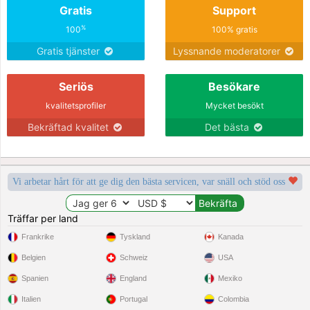
Gratis
Support
%
100
100% gratis
Gratis tjänster
Lyssnande moderatorer
Seriös
Besökare
kvalitetsprofiler
Mycket besökt
Bekräftad kvalitet
Det bästa
Vi arbetar hårt för att ge dig den bästa servicen, var snäll och stöd oss
Träffar per land
Frankrike
Tyskland
Kanada
Belgien
Schweiz
USA
Spanien
England
Mexiko
Italien
Portugal
Colombia