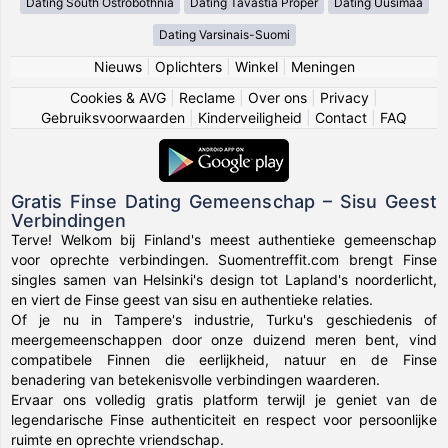
Dating South Ostrobothnia
Dating Tavastia Proper
Dating Uusimaa
Dating Varsinais-Suomi
Nieuws
|
Oplichters
|
Winkel
|
Meningen
Cookies & AVG
|
Reclame
|
Over ons
|
Privacy
|
Gebruiksvoorwaarden
|
Kinderveiligheid
|
Contact
|
FAQ
Gratis Finse Dating Gemeenschap – Sisu Geest
Verbindingen
Terve! Welkom bij Finland's meest authentieke gemeenschap
voor oprechte verbindingen. Suomentreffit.com brengt Finse
singles samen van Helsinki's design tot Lapland's noorderlicht,
en viert de Finse geest van sisu en authentieke relaties.
Of je nu in Tampere's industrie, Turku's geschiedenis of
meergemeenschappen door onze duizend meren bent, vind
compatibele Finnen die eerlijkheid, natuur en de Finse
benadering van betekenisvolle verbindingen waarderen.
Ervaar ons volledig gratis platform terwijl je geniet van de
legendarische Finse authenticiteit en respect voor persoonlijke
ruimte en oprechte vriendschap.