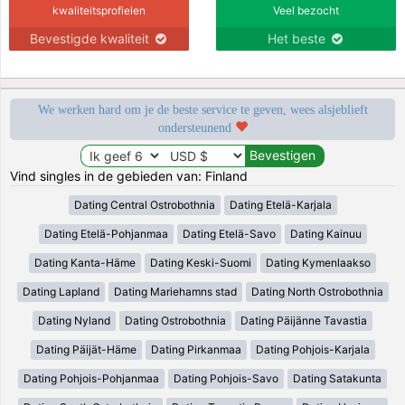
kwaliteitsprofielen
Veel bezocht
Bevestigde kwaliteit
Het beste
We werken hard om je de beste service te geven, wees alsjeblieft
ondersteunend
Vind singles in de gebieden van: Finland
Dating Central Ostrobothnia
Dating Etelä-Karjala
Dating Etelä-Pohjanmaa
Dating Etelä-Savo
Dating Kainuu
Dating Kanta-Häme
Dating Keski-Suomi
Dating Kymenlaakso
Dating Lapland
Dating Mariehamns stad
Dating North Ostrobothnia
Dating Nyland
Dating Ostrobothnia
Dating Päijänne Tavastia
Dating Päijät-Häme
Dating Pirkanmaa
Dating Pohjois-Karjala
Dating Pohjois-Pohjanmaa
Dating Pohjois-Savo
Dating Satakunta