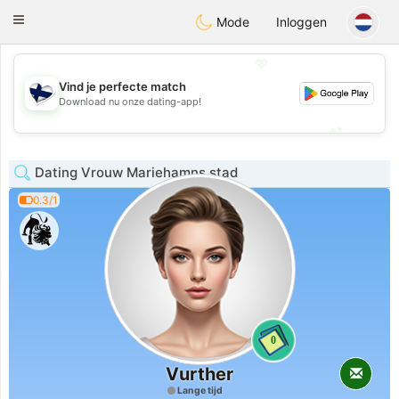
SuomenTreffit
Toggle
Mode
Inloggen
navigation
💖
Vind je perfecte match
💖
Download nu onze dating-app!
💕
💕
Dating Vrouw Mariehamns stad
0.3/1
0
Vurther
Lange tijd