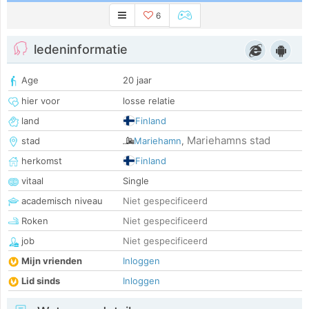
6
ledeninformatie
Age
20 jaar
hier voor
losse relatie
land
Finland
Mariehamns stad
stad
Mariehamn
,
herkomst
Finland
vitaal
Single
academisch niveau
Niet gespecificeerd
Roken
Niet gespecificeerd
job
Niet gespecificeerd
Mijn vrienden
Inloggen
Lid sinds
Inloggen