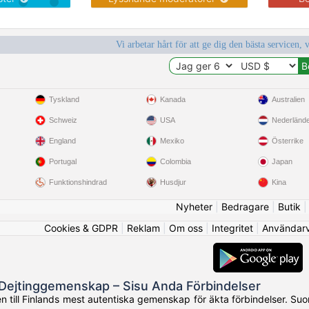
Vi arbetar hårt för att ge dig den bästa servicen, 
Tyskland
Kanada
Australien
Schweiz
USA
Nederländ
England
Mexiko
Österrike
Portugal
Colombia
Japan
Funktionshindrad
Husdjur
Kina
Nyheter
|
Bedragare
|
Butik
Cookies & GDPR
|
Reklam
|
Om oss
|
Integritet
|
Användarvi
 Dejtinggemenskap – Sisu Anda Förbindelser
 till Finlands mest autentiska gemenskap för äkta förbindelser. Suome