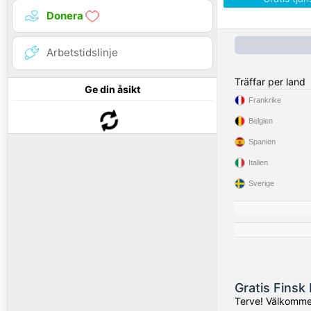
Donera
Arbetstidslinje
Träffar per land
Ge din åsikt
Frankrike
Belgien
Spanien
Italien
Sverige
Gratis Finsk
Terve! Välkommen