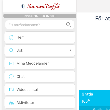
SuomenTreffit
Helsinki 2026-08-07 18:36
För a
Hem
Sök
Mina Meddelanden
Chat
Videosamtal
Gratis
%
100
Aktiviteter
Gratis tjä