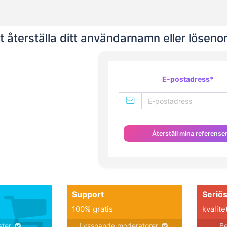
tt återställa ditt användarnamn eller lösen
E-postadress
*
Återställ mina referense
Support
Seriö
100% gratis
kvalite
nster
Lyssnande moderatorer
Be