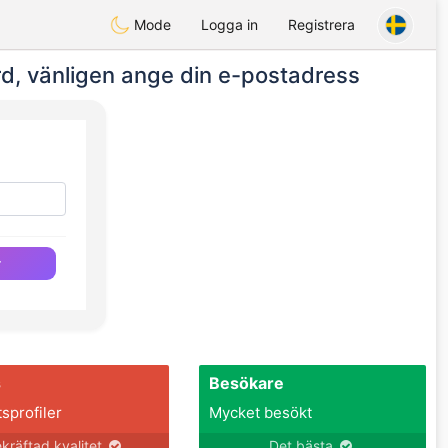
Mode
Logga in
Registrera
ord, vänligen ange din e-postadress
r
s
Besökare
tsprofiler
Mycket besökt
kräftad kvalitet
Det bästa