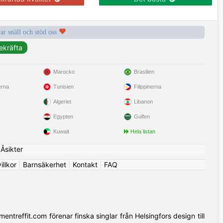
var snäll och stöd oss
Marocko
Brasilien
erna
Tunisien
Filippinerna
Algeriet
Libanon
Egypten
Gulfen
Kuwait
Hela listan
|
Åsikter
llkor
|
Barnsäkerhet
|
Kontakt
|
FAQ
ntreffit.com förenar finska singlar från Helsingfors design till