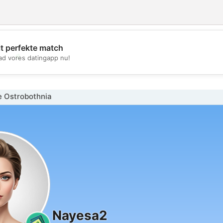
it perfekte match
💖
d vores datingapp nu!
💕
e Ostrobothnia
Nayesa2