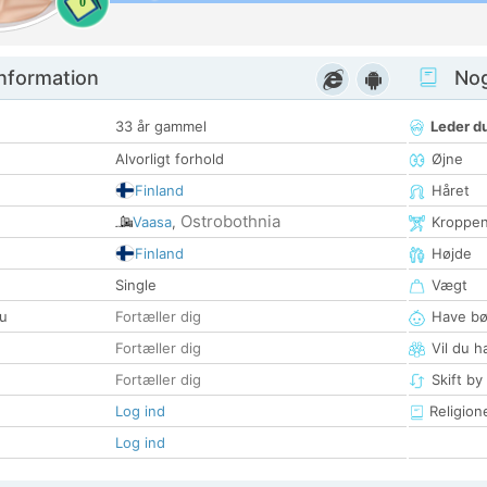
0
nformation
Nogl
33 år gammel
Leder du
Alvorligt forhold
Øjne
Finland
Håret
Ostrobothnia
Vaasa
,
Kroppe
Finland
Højde
Single
Vægt
u
Fortæller dig
Have bø
Fortæller dig
Vil du h
Fortæller dig
Skift by
Log ind
Religion
Log ind