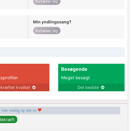
Fortæller dig
Min yndlingssang?
Fortæller dig
s
Besøgende
tsprofiler
Meget besøgt
kræftet kvalitet
Det bedste
, vær venlig og støt os