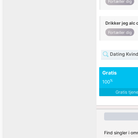
Fortæller dig
Drikker jeg alc 
Fortæller dig
Dating Kvind
Gratis
%
100
Gratis tjen
Find singler i om