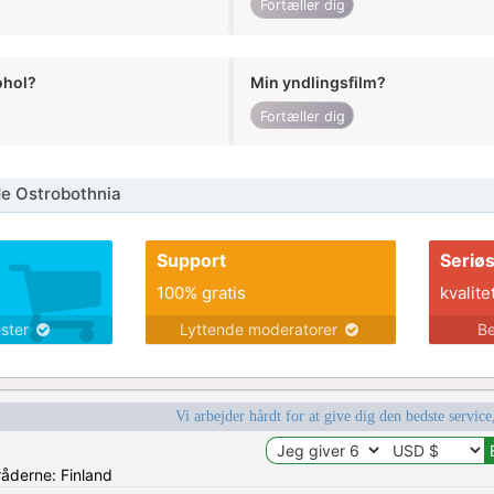
Fortæller dig
ohol?
Min yndlingsfilm?
Fortæller dig
e Ostrobothnia
Support
Seriø
100% gratis
kvalite
ester
Lyttende moderatorer
Be
Vi arbejder hårdt for at give dig den bedste service
råderne: Finland