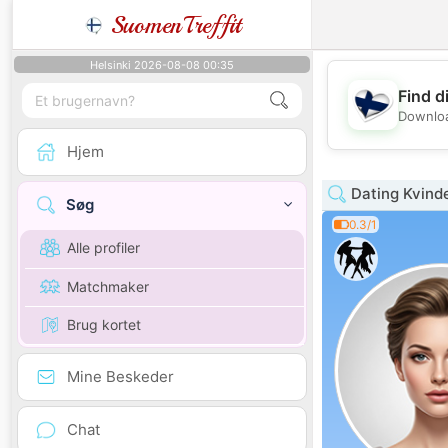
SuomenTreffit
Helsinki 2026-08-08 00:35
Find d
Downloa
Hjem
Dating Kvind
Søg
0.3/1
Alle profiler
Matchmaker
Brug kortet
Mine Beskeder
Chat