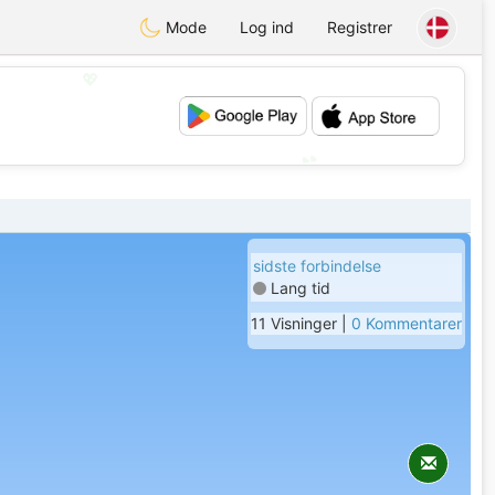
Mode
Log ind
Registrer
💖
💕
sidste forbindelse
Lang tid
11 Visninger |
0 Kommentarer