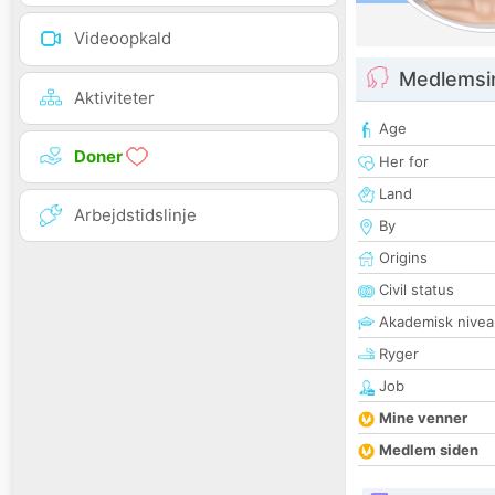
Videoopkald
Medlemsi
Aktiviteter
Age
Doner
Her for
Land
Arbejdstidslinje
By
Origins
Civil status
Akademisk nivea
Ryger
Job
Mine venner
Medlem siden