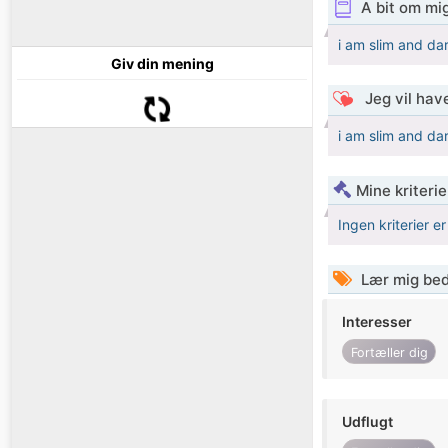
A bit om mi
i am slim and dar
Giv din mening
Jeg vil have
i am slim and dar
Mine kriterie
Ingen kriterier er
Lær mig bed
Interesser
Fortæller dig
Udflugt